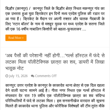
नाबालिग
संग
बिल्हौर (कानपुर) / कानपुर जिले के बिल्हौर क्षेत्र स्थित मकनपुर गांव का
फरार,
MP
एक उभरता हुआ युवा क्रिकेटर इन दिनों मध्य प्रदेश पुलिस की रडार पर
पुलिस
आ गया है। क्रिकेट के मैदान पर अपनी रफ्तार और घातक गेंदबाजी के
की
लिए ‘स्टार बॉलर’ के नाम से मशहूर युवक पर मध्य प्रदेश के सतना जिले
दबिश
की एक 16 वर्षीय नाबालिग किशोरी को बहला-फुसलाकर …
से
गांव
में
Read More »
हड़कंप
‘अब पैसों की परेशानी नहीं होगी…’गर्ल्स हॉस्टल में फंदे से
लटका मिला पॉलीटेक्निक छात्रा का शव, डायरी में लिखा
भावुक नोट
on
July 15, 2026
Comments Off
‘अब
पैसों
कानपुर: उत्तर प्रदेश के कानपुर के काकादेव थाना क्षेत्र से एक दिल दहला
की
देने वाली घटना सामने आई है। गीता नगर स्थित एक गर्ल्स हॉस्टल में
परेशानी
मंगलवार देर रात 19 वर्षीय एक पॉलीटेक्निक छात्रा का शव संदिग्ध
नहीं
परिस्थितियों में फंदे से लटका मिला। इस सनसनीखेज वारदात की सूचना
होगी…’गर्ल्स
हॉस्टल
मिलते ही काकादेव थाना पुलिस और फोरेंसिक विशेषज्ञों की टीम तुरंत मौके
में