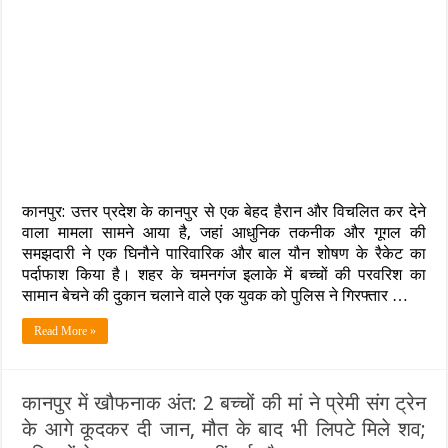
सतर्कता
से
कानपुर
में
शर्मनाक
करतूत
का
भंडाफोड़:
गूगल
ड्राइव
में
छिपाई
कानपुर: उत्तर प्रदेश के कानपुर से एक बेहद हैरान और विचलित कर देने
थीं
परिवार
वाला मामला सामने आया है, जहां आधुनिक तकनीक और गूगल की
की
समझदारी ने एक घिनौने पारिवारिक और बाल यौन शोषण के रैकेट का
अश्लील
पर्दाफाश किया है। शहर के चमनगंज इलाके में बच्चों की परवरिश का
क्लिपिंग्स,
सामान बेचने की दुकान चलाने वाले एक युवक को पुलिस ने गिरफ्तार …
आरोपी
गिरफ्तार…
चाची
Read More »
और
भतीजी
को
भी
कानपुर में खौफनाक अंत: 2 बच्चों की मां ने प्रेमी संग ट्रेन
नहीं
के आगे कूदकर दी जान, मौत के बाद भी लिपटे मिले शव;
बख्शा