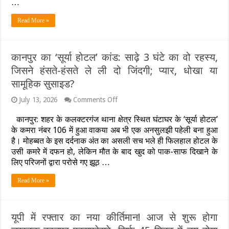
…
फंदे
से
Read More »
लटका
मिला
पॉलीटेक्निक
छात्रा
कानपुर का ‘सूर्या होटल’ कांड: साढ़े 3 घंटे का वो रहस्य,
का
शव,
जिसने हंसते-हंसते ले ली दो जिंदगी; प्यार, धोखा या
डायरी
सामूहिक सुसाइड?
में
लिखा
on
July 13, 2026
Comments Off
भावुक
कानपुर
नोट
का
कानपुर: शहर के कलक्टरगंज थाना क्षेत्र स्थित घंटाघर के ‘सूर्या होटल’
‘सूर्या
के कमरा नंबर 106 में हुआ वाकया अब भी एक अनसुलझी पहेली बना हुआ
होटल’
है। मोहब्बत के इस दर्दनाक अंत का असली सच भले ही फिलहाल होटल के
कांड:
उसी कमरे में दफन हो, लेकिन मौत के बाद खुद को पाक-साफ दिखाने के
साढ़े
3
लिए परिजनों द्वारा परोसे गए झूठ …
घंटे
का
Read More »
वो
रहस्य,
जिसने
हंसते-
यूपी में रफ्तार का नया कीर्तिमान! आज से शुरू होगा
हंसते
ले