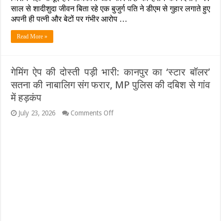
साल से शादीशुदा जीवन बिता रहे एक बुजुर्ग पति ने डीएम से गुहार लगाते हुए
के
बाद
अपनी ही पत्नी और बेटों पर गंभीर आरोप …
डीएम
दफ्तर
Read More »
पहुंचा
बुजुर्ग:
बोला-
‘पत्नी
गेमिंग ऐप की दोस्ती पड़ी भारी: कानपुर का ‘स्टार बॉलर’
जूतों
सतना की नाबालिग संग फरार, MP पुलिस की दबिश से गांव
से
पीटती
में हड़कंप
है,
झोपड़ी
on
July 23, 2026
Comments Off
तोड़
गेमिंग
दी’,
ऐप
रैन
की
बसेरे
दोस्ती
में
पड़ी
कट
भारी:
रही
कानपुर
रात
का
‘स्टार
बॉलर’
सतना
की