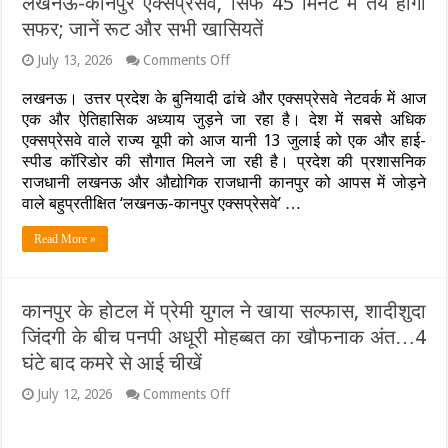
लखनऊ-कानपुर एक्सप्रेसवे, सिर्फ 45 मिनट में तय होगा
ली
सफर; जानें रूट और सभी खासियतें
दो
जिंदगी;
on
July 13, 2026
Comments Off
प्यार,
यूपी
धोखा
में
लखनऊ। उत्तर प्रदेश के बुनियादी ढांचे और एक्सप्रेसवे नेटवर्क में आज
या
रफ्तार
एक और ऐतिहासिक अध्याय जुड़ने जा रहा है। देश में सबसे अधिक
सामूहिक
का
सुसाइड?
एक्सप्रेसवे वाले राज्य यूपी को आज यानी 13 जुलाई को एक और हाई-
नया
स्पीड कॉरिडोर की सौगात मिलने जा रही है। प्रदेश की प्रशासनिक
कीर्तिमान!
आज
राजधानी लखनऊ और औद्योगिक राजधानी कानपुर को आपस में जोड़ने
से
वाले बहुप्रतीक्षित ‘लखनऊ-कानपुर एक्सप्रेसवे’ …
शुरू
होगा
Read More »
लखनऊ-
कानपुर
एक्सप्रेसवे,
सिर्फ
कानपुर के होटल में प्रेमी युगल ने खाया सल्फास, शादीशुदा
45
मिनट
जिंदगी के बीच पनपी अधूरी मोहब्बत का खौफनाक अंत…4
में
घंटे बाद कमरे से आई चीखें
तय
होगा
on
July 12, 2026
Comments Off
सफर;
कानपुर
जानें
के
रूट
होटल
और