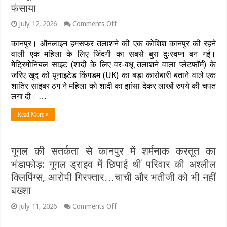
फंसाया
on
July 12, 2026
Comments Off
हमसफर
की
कानपुर। ऑनलाइन हमसफर तलाशने की एक कोशिश कानपुर की रहने
तलाश
वाली एक महिला के लिए जिंदगी का सबसे बुरा दुःस्वप्न बन गई।
में
मेट्रिमोनियल साइट (शादी के लिए वर-वधू तलाशने वाला प्लेटफॉर्म) के
लुटे
जरिए खुद को यूनाइटेड किंगडम (UK) का बड़ा कारोबारी बताने वाले एक
₹4
लाख!
शातिर साइबर ठग ने महिला को शादी का झांसा देकर लाखों रुपये की चपत
मेट्रिमोनियल
लगा दी। …
साइट
पर
Read More »
यूके
का
बिजनेसमैन
बनकर
गूगल की सतर्कता से कानपुर में शर्मनाक करतूत का
ठग
ने
भंडाफोड़: गूगल ड्राइव में छिपाई थीं परिवार की अश्लील
महिला
क्लिपिंग्स, आरोपी गिरफ्तार…चाची और भतीजी को भी नहीं
को
ऐसे
बख्शा
जाल
में
on
July 11, 2026
Comments Off
फंसाया
गूगल
की