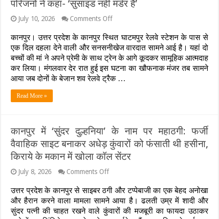
परिजनों ने कहा- ‘सुसाइड नहीं मर्डर है’
on
July 10, 2026
Comments Off
कानपुर
में
कानपुर। उत्तर प्रदेश के कानपुर स्थित घाटमपुर रेलवे स्टेशन के पास से
खौफनाक
एक दिल दहला देने वाली और सनसनीखेज वारदात सामने आई है। यहां दो
अंत:
बच्चों की मां ने अपने प्रेमी के साथ ट्रेन के आगे कूदकर सामूहिक आत्मदाह
2
बच्चों
कर लिया। मंगलवार देर रात हुई इस घटना का खौफनाक मंजर तब सामने
की
आया जब दोनों के बेजान शव रेलवे ट्रैक …
मां
ने
Read More »
प्रेमी
संग
ट्रेन
के
कानपुर में ‘सुंदर दुल्हनिया’ के नाम पर महाठगी: फर्जी
आगे
वैवाहिक साइट बनाकर अधेड़ कुंवारों को फंसाती थी हसीना,
कूदकर
दी
किराये के मकान में खोला कॉल सेंटर
जान,
मौत
on
July 8, 2026
Comments Off
के
कानपुर
बाद
में
उत्तर प्रदेश के कानपुर से साइबर ठगी और टप्पेबाजी का एक बेहद अनोखा
भी
‘सुंदर
और हैरान करने वाला मामला सामने आया है। ढलती उम्र में शादी और
लिपटे
दुल्हनिया’
मिले
सुंदर पत्नी की चाहत रखने वाले कुंवारों की मजबूरी का फायदा उठाकर
के
शव;