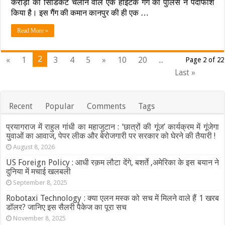
करोड़ों का सिंडिकेट चलाने वाले एक हाईटेक गैंग का पुलिस ने पर्दाफाश
नाम
परिजनों
पर
किया है। इस गैंग की कमान कानपुर की ही एक …
ने
महाठगी:
कहा-
फर्जी
Read More »
‘सुसाइड
वैवाहिक
नहीं
साइट
मर्डर
बनाकर
है’
2
«
1
3
4
5
»
10
20
...
Page 2 of 22
अधेड़
कुंवारों
Last »
को
फंसाती
थी
हसीना,
Recent
Popular
Comments
Tags
किराये
के
प्रयागराज में राहुल गांधी का महाजुटान : ‘छात्रों की गूंज’ कार्यक्रम में गूंजेगा
मकान
युवाओं का आवाज, पेपर लीक और बेरोजगारी पर सरकार को घेरने की तैयारी !
में
खोला
August 8, 2026
कॉल
US Foreign Policy : आधी रक़म लौटा देंगे, बशर्ते ,अमेरिका के इस बयान ने
सेंटर
दुनिया में मचाई खलबली
September 8, 2025
Robotaxi Technology : क्या एलन मस्क को सच में मिलने वाले हैं 1 खरब
डॉलर? जानिए इस सैलरी पैकेज का पूरा सच
November 8, 2025