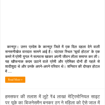
में
सभी
प्रेमी
खासियतें
युगल
ने
खाया
सल्फास,
शादीशुदा
जिंदगी
के
बीच
पनपी
कानपुर। उत्तर प्रदेश के कानपुर जिले में एक दिल दहला देने वाली
अधूरी
मोहब्बत
सनसनीखेज वारदात सामने आई है। घंटाघर स्थित ‘सूर्या होटल’ के एक
का
कमरे में प्रेमी युगल ने सल्फास खाकर अपनी जीवन लीला समाप्त कर ली।
खौफनाक
यह खौफनाक कदम उठाने वाले प्रेमी और प्रेमिका दोनों ही पहले से
अंत…
शादीशुदा थे और उनके अपने-अपने परिवार थे। शनिवार की दोपहर होटल
4
घंटे
में …
बाद
कमरे
Read More »
से
आई
चीखें
हमसफर की तलाश में लुटे ₹4 लाख! मेट्रिमोनियल साइट
पर यूके का बिजनेसमैन बनकर ठग ने महिला को ऐसे जाल में