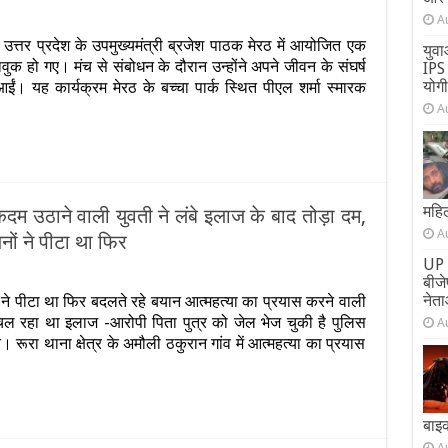
A
पल
्तर प्रदेश के उपमुख्यमंत्री ब्रजेश पाठक मेरठ में आयोजित एक
युवा
वुक हो गए। मंच से संबोधन के दौरान उन्होंने अपने जीवन के संघर्ष
IPS 
योग
 यह कार्यक्रम मेरठ के बच्चा पार्क स्थित पीएल शर्मा स्मारक
A
ल
:
महिल
दम उठाने वाली युवती ने लंबे इलाज के बाद तोड़ा दम,
A
क
नों ने पीटा था फिर
र
UP 
बीज
ुर
नेता
ं ने पीटा था फिर बदलते रहे बयान आत्महत्या का प्रयास करने वाली
ी
त
 चल रहा था इलाज -आरोपी पिता पुत्र को जेल भेज चुकी है पुलिस
म
A
ेश
ा:
रा थाना क्षेत्र के अमौली ठकुरान गांव में आत्महत्या का प्रयास
….देखें
घाती
DEO
म
े
ी
बाइ
A