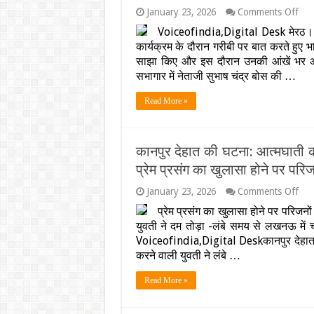
on
January 23, 2026
Comments Off
‘चप्
Voiceofindia,Digital Desk मेरठ। उत
थी
कार्यक्रम के दौरान गरीबी पर बात करते हुए भा
तो
जूता
साझा किए और इस दौरान उनकी आंखें भर आईं।
नहीं,
सभागार में नेताजी सुभाष चंद्र बोस की …
जूता
था
Read More »
तो
चप्प
नहीं’
मंच
कानपुर देहात की घटना: आत्मघाती क
पर
भावु
प्रेम प्रसंग का खुलासा होने पर परिज
होक
रो
on
January 23, 2026
Comments Off
पड़े
कानप
प्रेम प्रसंग का खुलासा होने पर परिजनो
डिप्ट
देहा
युवती ने दम तोड़ा -लंबे समय से लखनऊ में
सीए
की
ब्रज
घटन
Voiceofindia,Digital Deskकानपुर देहात। रू
पाठक
आत्म
करने वाली युवती ने लंबे …
VI
कद
उठान
Read More »
वाली
युवत
ने