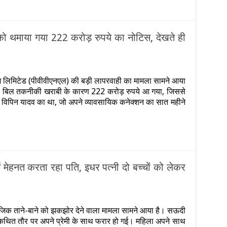
ाे
िखा
त्र,
ुवाओं
ो थमाया गया 222 करोड़ रुपये का नोटिस, देखते ही
े
ी
ास
n
पील
िजली
गम लिमिटेड (पीवीवीएनएल) की बड़ी लापरवाही का मामला सामने आया
िल
िजली बिल तकनीकी खराबी के कारण 222 करोड़ रुपये आ गया, जिससे
ड़ाए
न विपिन यादव का था, जो अपने व्यावसायिक कनेक्शन का सात महीने
ोश
िसान
ो
माया
या
22
 में मेहनत करता रहा पति, इधर पत्नी दो बच्चों को लेकर
रोड़
ुपये
ा
ोटिस,
n
ेखते
िद्धार्थनगर
ाजिक ताने-बाने को झकझोर देने वाला मामला सामने आया है। सऊदी
ी
ुआ
नी कथित तौर पर अपने प्रेमी के साथ फरार हो गई। महिला अपने साथ
ो