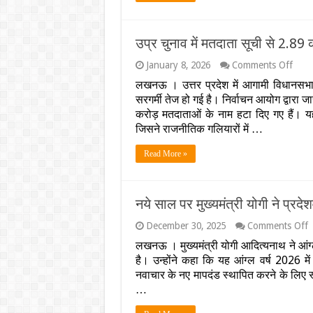
साल
में
सबसे
उप्र चुनाव में मतदाता सूची से 2.89 
ज्यादा
मौतें
on
January 8, 2026
Comments Off
दर्ज..द
उप्र
ये
लखनऊ । उत्तर प्रदेश में आगामी विधानसभा 
चुनाव
रिपोर्ट
सरगर्मी तेज हो गई है। निर्वाचन आयोग द्वारा 
में
मतदात
करोड़ मतदाताओं के नाम हटा दिए गए हैं। 
सूची
जिसने राजनीतिक गलियारों में …
से
2.89
Read More »
करोड़
नाम
हटे,
भाजप
नये साल पर मुख्यमंत्री योगी ने प्रद
ने
बनाया
o
December 30, 2025
Comments Off
ये
न
मास्ट
लखनऊ । मुख्यमंत्री योगी आदित्यनाथ ने आंग
स
प्लान
है। उन्होंने कहा कि यह आंग्ल वर्ष 2026 मे
प
म
नवाचार के नए मापदंड स्थापित करने के लिए स्म
य
…
ने
प