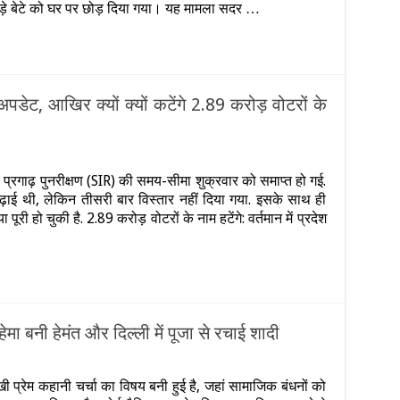
या
 बड़े बेटे को घर पर छोड़ दिया गया। यह मामला सदर …
ाल…
ांड
िदेश
ेहनत
रता
डेट, आखिर क्यों क्यों कटेंगे 2.89 करोड़ वोटरों के
हा
ति,
धर
n
त्नी
ूपी
ो
 प्रगाढ़ पुनरीक्षण (SIR) की समय-सीमा शुक्रवार को समाप्त हो गई.
्चों
़ाई थी, लेकिन तीसरी बार विस्तार नहीं दिया गया. इसके साथ ही
IR
ो
ो
ेकर
री हो चुकी है. 2.89 करोड़ वोटरों के नाम हटेंगे: वर्तमान में प्रदेश
ेकर
रेमी
आ
ंग
या
ुई
ाज़ा
रार
पडेट,
खिर
यों
ेमा बनी हेमंत और दिल्ली में पूजा से रचाई शादी
यों
ेंगे
n
.89
हचान
रोड़
ी प्रेम कहानी चर्चा का विषय बनी हुई है, जहां सामाजिक बंधनों को
दली,
ोटरों