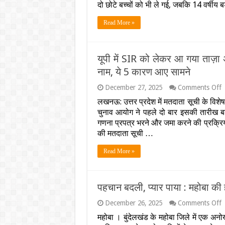
ये
ग
दो छोटे बच्चों को भी ले गई, जबकि 14 वर्षीय
ह
क
:
Read More »
व
में
म
क
यूपी में SIR को लेकर आ गया ताज़ा अप
र
नाम, ये 5 कारण आए सामने
प
इ
o
December 27, 2025
Comments Off
प
य
द
लखनऊ: उत्तर प्रदेश में मतदाता सूची के विशेष
में
बच
चुनाव आयोग ने पहले दो बार इसकी तारीख बढ
S
क
क
ल
गणना प्रपत्र भरने और जमा करने की प्रक्रिया पू
ल
प्
की मतदाता सूची …
स
ग
ह
Read More »
त
फ
अ
आ
क्
पहचान बदली, प्यार पाया : महोबा की ह
क्
कट
o
December 26, 2025
Comments Off
2
प
क
महोबा । बुंदेलखंड के महोबा जिले में एक अनोख
ब
व