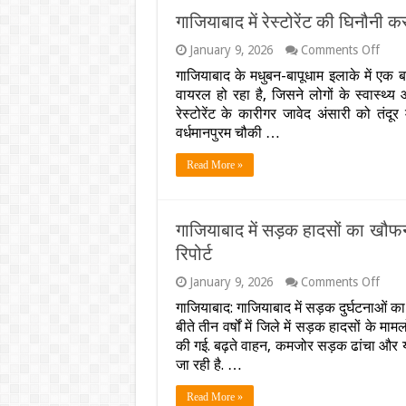
लंबे
गाजियाबाद में रेस्टोरेंट की घिनौनी क
इला
के
on
January 9, 2026
Comments Off
बाद
गाजिय
तोड़ा
गाजियाबाद के मधुबन-बापूधाम इलाके में ए
में
दम,
वायरल हो रहा है, जिसने लोगों के स्वास्थ्य
रेस्टोरे
प्रेम
की
रेस्टोरेंट के कारीगर जावेद अंसारी को तंदू
प्रस
घिनौन
वर्धमानपुरम चौकी …
का
करतूत
खुला
तंदूर
होने
Read More »
में
पर
रोटी
परिज
डालने
ने
से
पीटा
गाजियाबाद में सड़क हादसों का खौफनाक 
पहले
था
थूकता
रिपोर्ट
फिर
दिखा
कारीग
on
January 9, 2026
Comments Off
गाजिय
गाजियाबाद: गाजियाबाद में सड़क दुर्घटनाओं का
में
बीते तीन वर्षों में जिले में सड़क हादसों के म
सड़क
हादसों
की गई. बढ़ते वाहन, कमजोर सड़क ढांचा और य
का
जा रही है. …
खौफन
रिकॉर्ड
Read More »
तीन