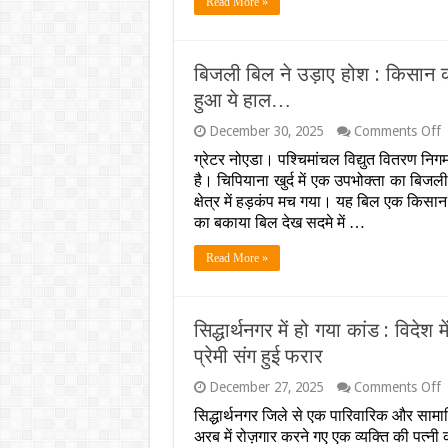
Read More »
क
ल
प
य
बिजली बिल ने उड़ाए होश : किसान क
स
क
हुआ ये हाल…
ये
ख
o
December 30, 2025
Comments Off
अ
ब
ग्रेटर नोएडा। पश्चिमांचल विद्युत वितरण नि
ब
है। चिपियाना खुर्द में एक उपभोक्ता का ब
ने
उ
क्षेत्र में हड़कंप मच गया। यह बिल एक किसा
ह
का बकाया बिल देख सदमे में …
:
क
Read More »
क
थ
ग
2
सिद्धार्थनगर में हो गया कांड : विदेश
क
र
प्रेमी संग हुई फरार
क
न
o
December 27, 2025
Comments Off
द
स
सिद्धार्थनगर जिले से एक पारिवारिक और साम
ह
में
ह
अरब में रोज़गार करने गए एक व्यक्ति की पत्
ह