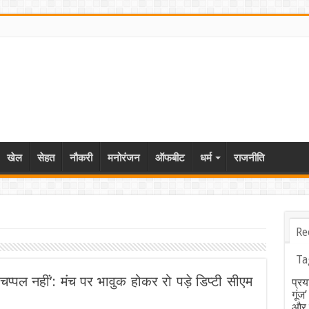
खेल
सेहत
नौकरी
मनोरंजन
ऑफबीट
धर्म
राजनीति
Re
Ta
 चप्पल नहीं’: मंच पर भावुक होकर रो पड़े डिप्टी सीएम
प्रय
गूंज
और ब