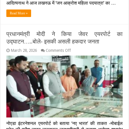
आदित्यनाथ ने आज लखनऊ में ‘जन आक्रोश महिला पदयात्रा’ का …
जनसैलाब
Read More »
प्रधानमंत्री मोदी ने किया जेवर एयरपोर्ट का
उद्घाटन…..बोले- इसकी असली हकदार जनता
on
March 28, 2026
Comments Off
प्रधानमंत्री
मोदी
ने
किया
जेवर
एयरपोर्ट
का
उद्घाटन…..बोले-
इसकी
असली
हकदार
जनता
नोएडा इंटरनेशनल एयरपोर्ट को बताया ‘नए भारत’ की ताकत -मोबाईल