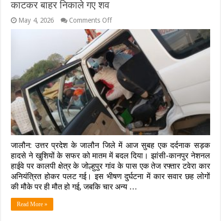
काटकर बाहर निकाले गए शव
on
May 4, 2026
Comments Off
जालौन
में
भीषण
सड़क
हादसा:
अयोध्या
से
दर्शन
कर
लौट
रहे
परिवार
की
कार
जालौन: उत्तर प्रदेश के जालौन जिले में आज सुबह एक दर्दनाक सड़क
पलटी,
6
हादसे ने खुशियों के सफर को मातम में बदल दिया। झांसी-कानपुर नेशनल
की
हाईवे पर कालपी क्षेत्र के जोल्हुपुर गांव के पास एक तेज रफ्तार टवेरा कार
मौत, कार
अनियंत्रित होकर पलट गई। इस भीषण दुर्घटना में कार सवार छह लोगों
के
की मौके पर ही मौत हो गई, जबकि चार अन्य …
दरवाजे
काटकर
बाहर
Read More »
निकाले
गए