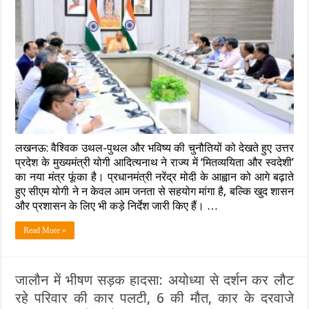
सीएम
योगी
का
बड़ा
फैसला,
मंत्रियों
की
फ्लीट
में
50%
की
कटौती;
लखनऊ: वैश्विक उथल-पुथल और भविष्य की चुनौतियों को देखते हुए उत्तर
जनता
से
प्रदेश के मुख्यमंत्री योगी आदित्यनाथ ने राज्य में ‘मितव्ययिता और स्वदेशी’
की
का नया मंत्र फूंका है। प्रधानमंत्री नरेंद्र मोदी के आह्वान को आगे बढ़ाते
ये
हुए सीएम योगी ने न केवल आम जनता से सहयोग मांगा है, बल्कि खुद शासन
खास
और प्रशासन के लिए भी कड़े निर्देश जारी किए हैं। …
अपील….जारी
हुई
नई
Read More »
एडवाइजरी
जालौन में भीषण सड़क हादसा: अयोध्या से दर्शन कर लौट
रहे परिवार की कार पलटी, 6 की मौत, कार के दरवाजे