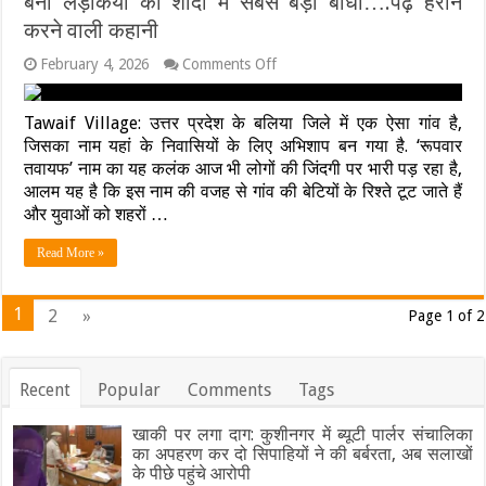
बना लड़कियों की शादी में सबसे बड़ी बाधा….पढ़ें हैरान
जिम्मेदार
करने वाली कहानी
माना
जाएगा
on
February 4, 2026
Comments Off
नाम
ऐसा
कि
Tawaif Village: उत्तर प्रदेश के बलिया जिले में एक ऐसा गांव है,
रिश्ता
जिसका नाम यहां के निवासियों के लिए अभिशाप बन गया है. ‘रूपवार
आते
तवायफ’ नाम का यह कलंक आज भी लोगों की जिंदगी पर भारी पड़ रहा है,
ही
आलम यह है कि इस नाम की वजह से गांव की बेटियों के रिश्ते टूट जाते हैं
टूट
जाता
और युवाओं को शहरों …
है!
यूपी
Read More »
का
यह
गांव
1
2
»
Page 1 of 2
बना
लड़कियों
की
शादी
Recent
Popular
Comments
Tags
में
सबसे
बड़ी
खाकी पर लगा दाग: कुशीनगर में ब्यूटी पार्लर संचालिका
बाधा….पढ़ें
का अपहरण कर दो सिपाहियों ने की बर्बरता, अब सलाखों
हैरान
के पीछे पहुंचे आरोपी
करने