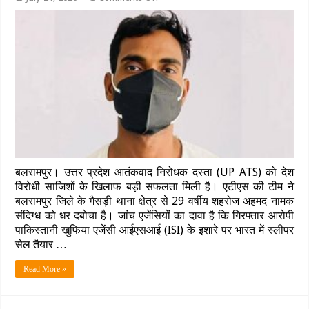
यूपी
एटीएस
का
बड़ा
क्रैकडाउन:
बलरामपुर
से
ISI
नेटवर्क
का
संदिग्ध
गिरफ्तार,
राजस्थान
से
बलरामपुर। उत्तर प्रदेश आतंकवाद निरोधक दस्ता (UP ATS) को देश
हथियार
लाने
विरोधी साजिशों के खिलाफ बड़ी सफलता मिली है। एटीएस की टीम ने
की
बलरामपुर जिले के गैसड़ी थाना क्षेत्र से 29 वर्षीय शहरोज अहमद नामक
थी
संदिग्ध को धर दबोचा है। जांच एजेंसियों का दावा है कि गिरफ्तार आरोपी
साजिश
पाकिस्तानी खुफिया एजेंसी आईएसआई (ISI) के इशारे पर भारत में स्लीपर
सेल तैयार …
Read More »