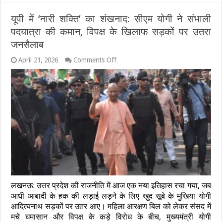
शव
यूपी में ‘नारी शक्ति’ का शंखनाद: सीएम योगी ने संभाली
पदयात्रा की कमान, विपक्ष के खिलाफ सड़कों पर उतरा
जनसैलाब
on
April 21, 2026
Comments Off
यूपी
में
‘नारी
शक्ति’
का
शंखनाद:
सीएम
योगी
ने
संभाली
पदयात्रा
की
कमान,
विपक्ष
लखनऊ: उत्तर प्रदेश की राजनीति में आज एक नया इतिहास रचा गया, जब
के
खिलाफ
आधी आबादी के हक की लड़ाई लड़ने के लिए खुद सूबे के मुखिया योगी
सड़कों
आदित्यनाथ सड़कों पर उतर आए। महिला आरक्षण बिल को लेकर संसद में
पर
मचे घमासान और विपक्ष के कड़े विरोध के बीच, मुख्यमंत्री योगी
उतरा