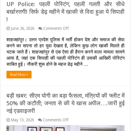
UP Police: पहली पोस्टिंग, पहली गलती और सीधे
बर्खास्तगी! सिर्फ डेढ़ महीने में खाकी से विदा हुआ ये सिपाही
!
on
June 26, 2026
Comments Off
UP
Police:
शाहजहांपुर। उत्तर प्रदेश पुलिस में भर्ती होकर देश और समाज की सेवा
पहली
करने का सपना तो हर युवा देखता है, लेकिन कुछ लोग खाकी मिलते ही
पोस्टिंग,
भटक जाते हैं। शाहजहांपुर से एक ऐसा ही हैरान करने वाला मामला सामने
पहली
गलती
आया है, जहां एक सिपाही की पहली पोस्टिंग ही उसकी आखिरी पोस्टिंग
और
साबित हुई। नौकरी शुरू होने के महज डेढ़ महीने …
सीधे
बर्खास्तगी!
Read More »
सिर्फ
डेढ़
महीने
में
बड़ी खबर: सीएम योगी का बड़ा फैसला, मंत्रियों की फ्लीट में
खाकी
से
50% की कटौती; जनता से की ये खास अपील….जारी हुई
विदा
नई एडवाइजरी
हुआ
ये
on
May 13, 2026
Comments Off
सिपाही
बड़ी
!
खबर: