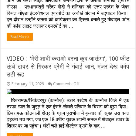
फोन की फ्लैश लाइट जलवाकर जनभागीदारी से कराया अनोखा शुभारंभ
नोएडा । प्रधानमंत्री नरेंद्र मोदी ने शनिवार को उत्तर प्रदेश के जेवर
स्थित नोएडा इंटरनेशनल एयरपोर्ट का अनोखे अंदाज में उद्घाटन किया।
इस दौरान उन्होंने जनता को कार्यक्रम का हिस्सा बनाते हुए मोबाइल फोन
की फ्लैश लाइट जलाकर एयरपोर्ट का …
Read More »
VIDEO : ‘मेरी शादी कराओ वरना कूद जाऊंगा’, 100 फीट
ऊंचे टावर से गिरकर प्रेमी ने गंवाई जान, मंजर देख कांप
उठी रूह
on
February 11, 2026
Comments Off
VIDEO
:
‘मेरी
छिबरामऊ/सिकंदरपुर (कन्नौज): उत्तर प्रदेश के कन्नौज जिले में एक
शादी
तरफा प्यार के जुनून ने एक हंसते-खेलते परिवार के चिराग को बुझा दिया।
कराओ
छिबरामऊ कोतवाली क्षेत्र के ग्राम पुराभोज में बुधवार की सुबह उस वक्त
वरना
कूद
हड़कंप मच गया, जब एक 18 वर्षीय युवक अपनी सनक में मोबाइल टावर के
जाऊंगा’,
शिखर पर जा पहुंचा। घंटों चले हाई वोल्टेज ड्रामे के बाद …
100
फीट