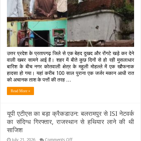
बारिश
के
बीच
ढहा
100
साल
पुराना
आशियाना,
एक
उत्तर प्रदेश के प्रतापगढ़ जिले से एक बेहद दुखद और रोंगटे खड़े कर देने
ही
परिवार
वाली खबर सामने आई है। शहर में बीते कुछ दिनों से हो रही मुसलाधार
के
बारिश के बीच नगर कोतवाली क्षेत्र के महुली मोहल्ले में एक खौफनाक
6
हादसा हो गया। यहां करीब 100 साल पुराना एक जर्जर मकान आधी रात
लोगों
को अचानक ताश के पत्तों की तरह …
की
दर्दनाक
मौत,
Read More »
मलबे
से
बचा
सिर्फ
यूपी एटीएस का बड़ा क्रैकडाउन: बलरामपुर से ISI नेटवर्क
एक
का संदिग्ध गिरफ्तार, राजस्थान से हथियार लाने की थी
बेटा
साजिश
on
July 21, 2026
Comments Off