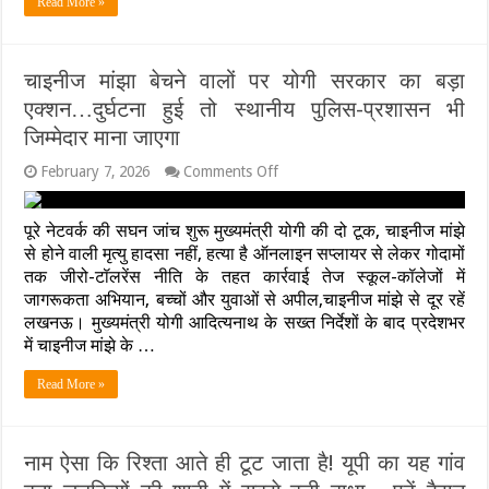
Read More »
ऊंचे
टावर
से
गिरकर
चाइनीज मांझा बेचने वालों पर योगी सरकार का बड़ा
प्रेमी
ने
एक्शन…दुर्घटना हुई तो स्थानीय पुलिस-प्रशासन भी
गंवाई
जिम्मेदार माना जाएगा
जान,
मंजर
on
February 7, 2026
Comments Off
देख
चाइनीज
कांप
मांझा
उठी
बेचने
पूरे नेटवर्क की सघन जांच शुरू मुख्यमंत्री योगी की दो टूक, चाइनीज मांझे
रूह
वालों
से होने वाली मृत्यु हादसा नहीं, हत्या है ऑनलाइन सप्लायर से लेकर गोदामों
पर
तक जीरो-टॉलरेंस नीति के तहत कार्रवाई तेज स्कूल-कॉलेजों में
योगी
जागरूकता अभियान, बच्चों और युवाओं से अपील,चाइनीज मांझे से दूर रहें
सरकार
का
लखनऊ। मुख्यमंत्री योगी आदित्यनाथ के सख्त निर्देशों के बाद प्रदेशभर
बड़ा
में चाइनीज मांझे के …
एक्शन…
दुर्घटना
Read More »
हुई
तो
स्थानीय
पुलिस-
नाम ऐसा कि रिश्ता आते ही टूट जाता है! यूपी का यह गांव
प्रशासन
भी