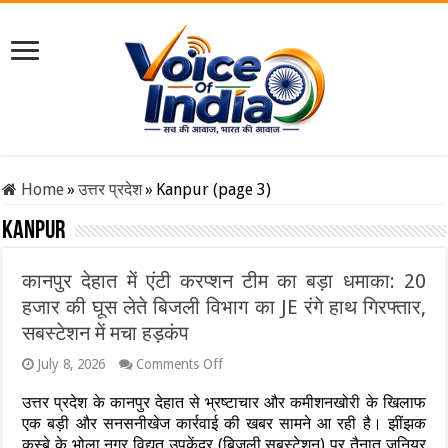
Home
»
उत्तर प्रदेश
»
Kanpur (page 3)
Kanpur
कानपुर देहात में एंटी करप्शन टीम का बड़ा धमाका: 20
हजार की घूस लेते बिजली विभाग का JE रंगे हाथ गिरफ्तार,
सबस्टेशन में मचा हड़कंप
on
July 8, 2026
Comments Off
कानपुर
देहात
उत्तर प्रदेश के कानपुर देहात से भ्रष्टाचार और कमीशनखोरी के खिलाफ
में
एक बड़ी और सनसनीखेज कार्रवाई की खबर सामने आ रही है। झींझक
एंटी
कस्बे के भोला नगर विद्युत उपकेंद्र (बिजली सबस्टेशन) पर तैनात जूनियर
करप्शन