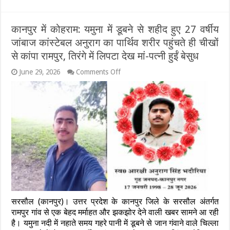
के
लिए
गर्भवती
कानपुर में कोहराम: यमुना में डूबने से शहीद हुए 27 वर्षीय
पत्नी
जांबाज कांस्टेबल अनुराग का पार्थिव शरीर पहुंचते ही चीखों
को
पेट
से कांपा रामपुर, तिरंगे में लिपटा देख मां-पत्नी हुईं बेसुध
में
मारी
on
June 29, 2026
Comments Off
लात,
कानपुर
कोख
में
उजड़ी;
कोहराम:
ससुर
यमुना
पर
में
छेड़छाड़
डूबने
का
से
भी
शहीद
आरोप,
हुए
7
27
पर
वर्षीय
FIR
जांबाज
कांस्टेबल
अनुराग
सरसौल (कानपुर)। उत्तर प्रदेश के कानपुर जिले के सरसौल अंतर्गत
का
पार्थिव
रामपुर गांव से एक बेहद मर्माहत और झकझोर देने वाली खबर सामने आ रही
शरीर
है। यमुना नदी में नहाते समय गहरे पानी में डूबने से जान गंवाने वाले चिल्ला
पहुंचते