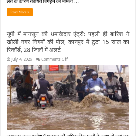
लत के कारण तबीयत बिगड़ने का मामला …
चंद
घंटे
Read More »
बाद
किसान
ने
तोड़ा
यूपी में मानसून की धमाकेदार एंट्री: पहली ही बारिश ने
दम,
खोली नगर निगमों की पोल; कानपुर में टूटा 15 साल का
बीमारी
और
रिकॉर्ड, 28 जिलों में अलर्ट
खुदकुशी
के
on
July 4, 2026
Comments Off
दावों
यूपी
के
में
बीच
मानसून
उलझी
की
गुत्थी
धमाकेदार
एंट्री:
पहली
ही
बारिश
ने
खोली
नगर
निगमों
की
पोल;