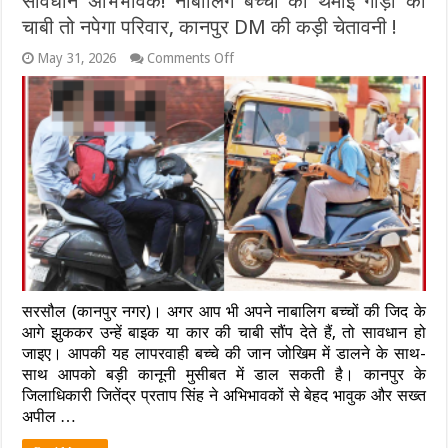
सावधान अभिभावक! नाबालिग बच्चों को थमाई गाड़ी की
केडीए
चाबी तो नपेगा परिवार, कानपुर DM की कड़ी चेतावनी !
का
बड़ा
on
May 31, 2026
Comments Off
एक्शन….16
सावधान
कोचिंग
अभिभावक!
और
नाबालिग
व्यावसायिक
बच्चों
प्रतिष्ठान
को
सील
थमाई
गाड़ी
की
चाबी
तो
नपेगा
परिवार,
कानपुर
DM
सरसौल (कानपुर नगर)। अगर आप भी अपने नाबालिग बच्चों की जिद के
की
कड़ी
आगे झुककर उन्हें बाइक या कार की चाबी सौंप देते हैं, तो सावधान हो
चेतावनी
जाइए। आपकी यह लापरवाही बच्चे की जान जोखिम में डालने के साथ-
!
साथ आपको बड़ी कानूनी मुसीबत में डाल सकती है। कानपुर के
जिलाधिकारी जितेंद्र प्रताप सिंह ने अभिभावकों से बेहद भावुक और सख्त
अपील …