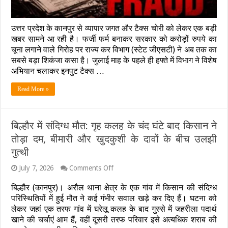
लिए
बनाईं
फर्जी
उत्तर प्रदेश के कानपुर से व्यापार जगत और टैक्स चोरी को लेकर एक बड़ी
कंपनियां,
राज्य
खबर सामने आ रही है। फर्जी फर्म बनाकर सरकार को करोड़ों रुपये का
कर
चूना लगाने वाले गिरोह पर राज्य कर विभाग (स्टेट जीएसटी) ने अब तक का
विभाग
सबसे बड़ा शिकंजा कसा है। जुलाई माह के पहले ही हफ्ते में विभाग ने विशेष
ने
अभियान चलाकर इनपुट टैक्स …
3
थानों
में
Read More »
दर्ज
कराई
FIR
बिल्हौर में संदिग्ध मौत: गृह कलह के चंद घंटे बाद किसान ने
तोड़ा दम, बीमारी और खुदकुशी के दावों के बीच उलझी
गुत्थी
on
July 7, 2026
Comments Off
बिल्हौर
में
बिल्हौर (कानपुर)। अरौल थाना क्षेत्र के एक गांव में किसान की संदिग्ध
संदिग्ध
परिस्थितियों में हुई मौत ने कई गंभीर सवाल खड़े कर दिए हैं। घटना को
मौत:
लेकर जहां एक तरफ गांव में घरेलू कलह के बाद गुस्से में जहरीला पदार्थ
गृह
खाने की चर्चाएं आम हैं, वहीं दूसरी तरफ परिवार इसे अत्यधिक शराब की
कलह
के