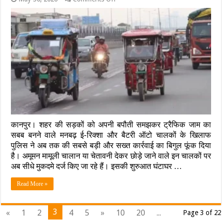
कानपुर
पीटने
में
वाला
ट्रैफिक
सब-
गुंडई
इंस्पेक्टर
पर
लाइन
तगड़ा
हाजिर
एक्शन:
सड़क
घेरने
वाले
ई-
रिक्शा
और
ऑटो
कानपुर। शहर की सड़कों को अपनी बपौती समझकर ट्रैफिक जाम का
चालकों
पर
सबब बनने वाले मनबढ़ ई-रिक्शा और बैटरी ऑटो चालकों के खिलाफ
FIR,
पुलिस ने अब तक की सबसे बड़ी और सख्त कार्रवाई का बिगुल फूंक दिया
अब
है। अमूमन मामूली चालान या चेतावनी देकर छोड़े जाने वाले इन चालकों पर
सीधे
अब सीधे मुकदमे दर्ज किए जा रहे हैं। इसकी शुरुआत घंटाघर …
जाएंगे
जेल!
Read More »
3
«
1
2
4
5
»
10
20
...
Page 3 of 22