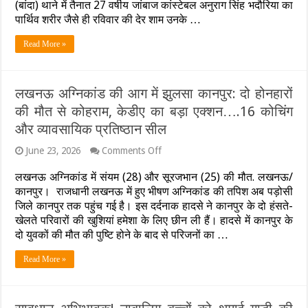
(बांदा) थाने में तैनात 27 वर्षीय जांबाज कांस्टेबल अनुराग सिंह भदौरिया का
ही
पार्थिव शरीर जैसे ही रविवार की देर शाम उनके …
चीखों
से
कांपा
Read More »
रामपुर,
तिरंगे
में
लिपटा
लखनऊ अग्निकांड की आग में झुलसा कानपुर: दो होनहारों
देख
की मौत से कोहराम, केडीए का बड़ा एक्शन….16 कोचिंग
मां-
पत्नी
और व्यावसायिक प्रतिष्ठान सील
हुईं
बेसुध
on
June 23, 2026
Comments Off
लखनऊ
अग्निकांड
लखनऊ अग्निकांड में संयम (28) और सूरजभान (25) की मौत. लखनऊ/
की
कानपुर। राजधानी लखनऊ में हुए भीषण अग्निकांड की तपिश अब पड़ोसी
आग
जिले कानपुर तक पहुंच गई है। इस दर्दनाक हादसे ने कानपुर के दो हंसते-
में
खेलते परिवारों की खुशियां हमेशा के लिए छीन ली हैं। हादसे में कानपुर के
झुलसा
कानपुर:
दो युवकों की मौत की पुष्टि होने के बाद से परिजनों का …
दो
होनहारों
Read More »
की
मौत
से
कोहराम,