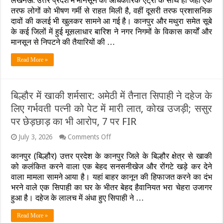
लखनऊ: उत्तर प्रदेश में मानसून की अधिकारिक एंट्री के साथ ही जहां एक
कानपुर
तरफ लोगों को भीषण गर्मी से राहत मिली है, वहीं दूसरी तरफ प्रशासनिक
में
दावों की कलई भी खुलकर सामने आ गई है। कानपुर और मथुरा समेत सूबे
टूटा
के कई जिलों में हुई मूसलाधार बारिश ने नगर निगमों के विकास कार्यों और
15
मानसून से निपटने की तैयारियों की …
साल
का
रिकॉर्ड,
Read More »
28
जिलों
में
अलर्ट
बिल्हौर में खाकी शर्मसार: अमेठी में तैनात सिपाही ने दहेज के
लिए गर्भवती पत्नी को पेट में मारी लात, कोख उजड़ी; ससुर
पर छेड़छाड़ का भी आरोप, 7 पर FIR
on
July 3, 2026
Comments Off
बिल्हौर
में
कानपुर (बिल्हौर) उत्तर प्रदेश के कानपुर जिले के बिल्हौर क्षेत्र से खाकी
खाकी
को कलंकित करने वाला एक बेहद सनसनीखेज और रोंगटे खड़े कर देने
शर्मसार:
वाला मामला सामने आया है। यहां बाहर कानून की हिफाजत करने का दंभ
अमेठी
भरने वाले एक सिपाही का घर के भीतर बेहद हैवानियत भरा चेहरा उजागर
में
तैनात
हुआ है। दहेज के लालच में अंधा हुए सिपाही ने …
सिपाही
ने
Read More »
दहेज