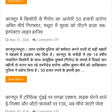
Read More »
कानपुर में किशोरी से गैंगरेप का आरोपी 50 हजारी दारोगा
अमित मौर्य गिरफ्तार, मथुरा में युवक को पीटने वाला सब-
इंस्पेक्टर लाइन हाजिर
on
May 31, 2026
Comments Off
कानपुर
में
कानपुर/मथुरा। उत्तर प्रदेश पुलिस को शर्मसार करने वाली दो बड़ी खबरों
किशोरी
ने महकमे में हड़कंप मचा दिया है। कानपुर के सचेंडी में एक 14 वर्षीय
से
नाबालिग किशोरी के साथ सामूहिक दुष्कर्म (गैंगरेप) के मामले में पिछले चार
गैंगरेप
महीनों से फरार चल रहे सस्पेंडेड दारोगा अमित कुमार मौर्य को आखिरकार
का
आरोपी
पुलिस ने दबोच लिया है। 50 हजार रुपये के इनामी इस …
50
हजारी
Read More »
दारोगा
अमित
मौर्य
गिरफ्तार,
कानपुर में ट्रैफिक गुंडई पर तगड़ा एक्शन: सड़क घेरने वाले
मथुरा
ई-रिक्शा और ऑटो चालकों पर FIR, अब सीधे जाएंगे जेल!
में
युवक
को
on
May 30, 2026
Comments Off