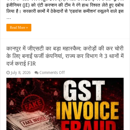
इंजीनियर (JE) को एंटी करप्शन की टीम ने रंगे हाथ रिश्वत लेते हुए दबोच
टीम
का
लिया है। सरकारी कामों में ठेकेदारों से ‘एडवांस कमीशन’ वसूलने वाले इस
बड़ा
…
धमाका:
20
Read More »
हजार
की
घूस
लेते
कानपुर में जीएसटी का बड़ा महास्कैम: करोड़ों की कर चोरी
बिजली
विभाग
के लिए बनाईं फर्जी कंपनियां, राज्य कर विभाग ने 3 थानों में
का
दर्ज कराई FIR
JE
रंगे
on
July 8, 2026
Comments Off
हाथ
कानपुर
गिरफ्तार,
में
सबस्टेशन
जीएसटी
में
का
मचा
बड़ा
हड़कंप
महास्कैम:
करोड़ों
की
कर
चोरी
के