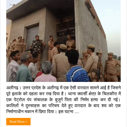
में
सनसनी:
पेट्रोल
पंप
संचालक
के
पिता
की
बेरहमी
से
हत्या,
निर्माणाधीन
मकान
में
छिपा
मिला
शव
अलीगढ़। उत्तर प्रदेश के अलीगढ़ में एक ऐसी वारदात सामने आई है जिसने
पूरे इलाके को दहला कर रख दिया है। थाना क्वार्सी क्षेत्र के चिलकौरा में
एक पेट्रोल पंप संचालक के बुजुर्ग पिता की निर्मम हत्या कर दी गई।
कातिलों ने दुस्साहस का परिचय देते हुए वारदात के बाद शव को एक
निर्माणाधीन मकान में छिपा दिया। इस घटना …
Read More »