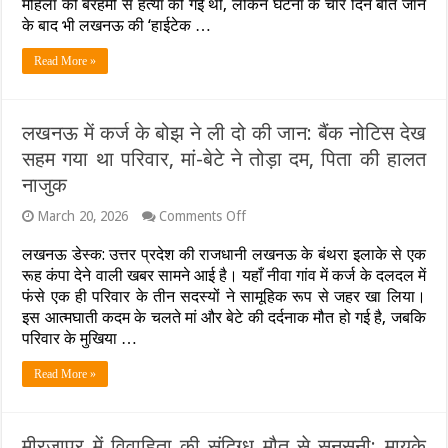
महिला की बेरहमी से हत्या की गई थी, लेकिन घटना के चार दिन बीत जाने
सीसीटीवी
के बाद भी लखनऊ की ‘हाईटेक …
और
सर्विलांस
का
Read More »
सहारा,
फिर
भी
सुराग
लखनऊ में कर्ज के बोझ ने ली दो की जान: बैंक नोटिस देख
नहीं…..
सहम गया था परिवार, मां-बेटे ने तोड़ा दम, पिता की हालत
नाजुक
on
March 20, 2026
Comments Off
लखनऊ
में
लखनऊ डेस्क: उत्तर प्रदेश की राजधानी लखनऊ के बंथरा इलाके से एक
कर्ज
रूह कंपा देने वाली खबर सामने आई है। यहाँ नीवा गांव में कर्ज के दलदल में
के
फंसे एक ही परिवार के तीन सदस्यों ने सामूहिक रूप से जहर खा लिया।
बोझ
इस आत्मघाती कदम के चलते मां और बेटे की दर्दनाक मौत हो गई है, जबकि
ने
ली
परिवार के मुखिया …
दो
की
Read More »
जान:
बैंक
नोटिस
देख
मीरजापुर में विवाहिता की संदिग्ध मौत से सनसनी: मायके