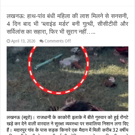
लखनऊ: हाथ-पांव बंधी महिला की लाश मिलने से सनसनी,
4 दिन बाद भी ‘ब्लाइंड मर्डर’ बनी गुत्थी, सीसीटीवी और
सर्विलांस का सहारा, फिर भी सुराग नहीं…..
on
April 13, 2026
Comments Off
लखनऊ:
हाथ-
पांव
बंधी
महिला
की
लाश
मिलने
से
सनसनी,
4
दिन
बाद
भी
लखनऊ (ब्यूरो)। राजधानी के काकोरी इलाके में बीते गुरुवार को हुई रोंगटे
‘ब्लाइंड
मर्डर’
खड़े कर देने वाली वारदात ने सुरक्षा व्यवस्था पर सवालिया निशान लगा दिए
बनी
हैं। मदारपुर गांव के पास सड़क किनारे एक मैदान में मिली करीब 32 वर्षीय
गुत्थी,