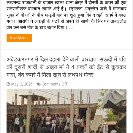
हँसते-
लखनऊ: राजधानी के बाजार खाला थाना क्षेत्र में दोस्ती के कत्ल की एक
मुस्कुराते
सनसनीखेज वारदात सामने आई है। महाराजा अग्रसेन पार्क में मंगलवार
पार्क
सुबह दो दोस्तों के बीच मामूली बात पर शुरू हुआ विवाद खूनी संघर्ष में बदल
में
गया। आरोपी ने लकड़ी के पटरे से अपने ही साथी के सिर पर ताबड़तोड़
घुसे
दो
वार कर उसे मौत के घाट उतार दिया। …
दोस्त,
चंद
Read More »
मिनटों
बाद
एक
की
अंबेडकरनगर में दिल दहला देने वाली वारदात: सऊदी में पति
लाश
की दूसरी शादी से आहत मां ने 4 बच्चों को ईंट से कूचकर
मिली;
खौफनाक
मारा, बंद कमरे में मिला खून से लथपथ मंजर
वारदात
सीसीटीवी
on
May 2, 2026
Comments Off
में
अंबेडकरनगर
कैद
में
दिल
दहला
देने
वाली
वारदात:
सऊदी
में