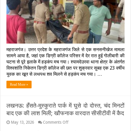
छत
पर
संदिग्ध
परिस्थितियों
में
युवक
की
मौत,
सिर
महराजगंज। उत्तर प्रदेश के महराजगंज जिले से एक सनसनीखेज मामला
में
लगी
सामने आया है, जहां एक डिग्री कॉलेज परिसर में देर रात हुई गोलीबारी की
गोली,
घटना से पूरे इलाके में हड़कंप मच गया। श्यामदेउरवा थाना क्षेत्र के अंतर्गत
परिजनों
विश्वशांति निकेतन डिग्री कॉलेज की छत पर शुक्रवार सुबह एक 23 वर्षीय
ने
युवक का खून से लथपथ शव मिलने से हड़कंप मच गया। …
काटा
बवाल
Read More »
लखनऊ: हँसते-मुस्कुराते पार्क में घुसे दो दोस्त, चंद मिनटों
बाद एक की लाश मिली; खौफनाक वारदात सीसीटीवी में कैद
on
May 13, 2026
Comments Off
लखनऊ: