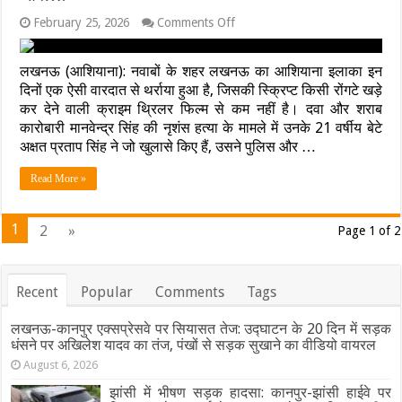
on
February 25, 2026
Comments Off
लखनऊ
मर्डर
मिस्ट्री:
लखनऊ (आशियाना): नवाबों के शहर लखनऊ का आशियाना इलाका इन
वेब
दिनों एक ऐसी वारदात से थर्राया हुआ है, जिसकी स्क्रिप्ट किसी रोंगटे खड़े
सीरीज
कर देने वाली क्राइम थ्रिलर फिल्म से कम नहीं है। दवा और शराब
देखकर
कारोबारी मानवेन्द्र सिंह की नृशंस हत्या के मामले में उनके 21 वर्षीय बेटे
रची
पिता
अक्षत प्रताप सिंह ने जो खुलासे किए हैं, उसने पुलिस और …
के
कत्ल
Read More »
की
खौफनाक
साजिश….नौकरानी
1
2
»
Page 1 of 2
को
मोहरा
बनाया
और….
Recent
Popular
Comments
Tags
लखनऊ-कानपुर एक्सप्रेसवे पर सियासत तेज: उद्घाटन के 20 दिन में सड़क
धंसने पर अखिलेश यादव का तंज, पंखों से सड़क सुखाने का वीडियो वायरल
August 6, 2026
झांसी में भीषण सड़क हादसा: कानपुर-झांसी हाईवे पर