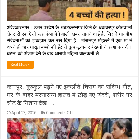
पति
की
दूसरी
शादी
से
अंबेडकरनगर। उत्तर प्रदेश के अंबेडकरनगर जिले के अकबरपुर कोतवाली
आहत
मां
क्षेत्र से एक ऐसी रूह कंपा देने वाली खबर सामने आई है, जिसने मानवीय
ने
संवेदनाओं को झकझोर कर रख दिया है। मीरानपुर मोहल्ले में एक मां ने
4
अपने ही चार मासूम बच्चों की ईंट से कूच-कूचकर बेरहमी से हत्या कर दी।
बच्चों
घटना को अंजाम देने के बाद आरोपी महिला बालकनी से …
को
ईंट
से
Read More »
कूचकर
मारा, बंद
कमरे
में
कानपुर: गुरुकुल पढ़ने गए इकलौते चिराग की संदिग्ध मौत,
मिला
घर के बाहर मरणासन्न हालत में छोड़ गए ‘बेदर्द’, शरीर पर
खून
से
चोट के निशान देख….
लथपथ
मंजर
on
April 23, 2026
Comments Off
कानपुर:
गुरुकुल
पढ़ने
गए
इकलौते