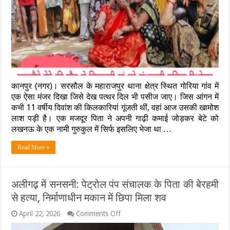
चिराग
की
संदिग्ध
मौत,
घर
के
बाहर
मरणासन्न
हालत
कानपुर (नगर)। सरसौल के महाराजपुर थाना क्षेत्र स्थित गोरिया गांव में
में
छोड़
एक ऐसा मंजर दिखा जिसे देख पत्थर दिल भी पसीज जाए। जिस आंगन में
गए
कभी 11 वर्षीय दिवांश की किलकारियां गूंजती थीं, वहां आज उसकी खामोश
‘बेदर्द’,
लाश पड़ी है। एक मजदूर पिता ने अपनी गाढ़ी कमाई जोड़कर बेटे को
शरीर
लखनऊ के एक नामी गुरुकुल में सिर्फ इसलिए भेजा था …
पर
चोट
के
Read More »
निशान
देख….
अलीगढ़ में सनसनी: पेट्रोल पंप संचालक के पिता की बेरहमी
से हत्या, निर्माणाधीन मकान में छिपा मिला शव
on
April 22, 2026
Comments Off
अलीगढ़