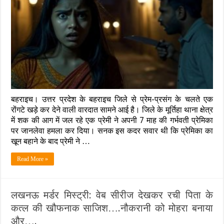
पुलिस
इश्क:
गर्भवती
प्रेमिका
पर
चाकू
से
ताबड़तोड़
वार
के
बाद
प्रेमी
बहराइच। उत्तर प्रदेश के बहराइच जिले से प्रेम-प्रसंग के चलते एक
ने
खुद
रोंगटे खड़े कर देने वाली वारदात सामने आई है। जिले के मूर्तिहा थाना क्षेत्र
भी
में शक की आग में जल रहे एक प्रेमी ने अपनी 7 माह की गर्भवती प्रेमिका
पिया
पर जानलेवा हमला कर दिया। सनक इस कदर सवार थी कि प्रेमिका का
जहर,
खून बहाने के बाद प्रेमी ने …
दोनों
की
हालत
Read More »
नाजुक
लखनऊ मर्डर मिस्ट्री: वेब सीरीज देखकर रची पिता के
कत्ल की खौफनाक साजिश….नौकरानी को मोहरा बनाया
और….