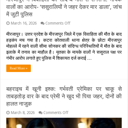
सहम
वालों का आरोप- ‘ससुरालियों ने जहर देकर मार डाला’, जांच
गया
था
में जुटी पुलिस
परिवार,
मां-
on
March 16, 2026
Comments Off
बेटे
मीरजापुर
ने
में
मीरजापुर। उत्तर प्रदेश के मीरजापुर जिले में एक विवाहिता की मौत के बाद
तोड़ा
विवाहिता
हड़कंप मच गया है। कटरा कोतवाली थाना क्षेत्र के छोटा मीरजापुर
दम,
की
पिता
मोहल्ले में रहने वाली सीमा सोनकर की संदिग्ध परिस्थितियों में मौत के बाद
संदिग्ध
की
इलाके में तनाव का माहौल है। मृतका के मायके वालों ने ससुराल पक्ष पर
मौत
हालत
से
गंभीर आरोप लगाते हुए पुलिस में शिकायत दर्ज कराई …
नाजुक
सनसनी:
मायके
Read More »
वालों
का
आरोप-
‘ससुरालियों
बहराइच में खूनी इश्क: गर्भवती प्रेमिका पर चाकू से
ने
ताबड़तोड़ वार के बाद प्रेमी ने खुद भी पिया जहर, दोनों की
जहर
देकर
हालत नाजुक
मार
डाला’,
on
March 8, 2026
Comments Off
जांच
बहराइच
में
में
जुटी
खूनी