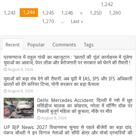
में
1,242
आठ
1,244
1,243
1,245
1,246
»
1,250
1,260
गिरफ्तार
,
1,270
...
Last »
पांच
कुंतल
अवैध
विस्फोटक
बरामद
Recent
Popular
Comments
Tags
प्रयागराज में राहुल गांधी का महाजुटान : ‘छात्रों की गूंज’ कार्यक्रम में गूंजेगा
युवाओं का आवाज, पेपर लीक और बेरोजगारी पर सरकार को घेरने की तैयारी !
August 8, 2026
युवाओं को बड़ा मंच देने की तैयारी: अब यूपी में IAS, IPS और IFS अधिकारी
छात्रों को देंगे करियर टिप्स, योगी सरकार का बड़ा फैसला
August 8, 2026
Delhi Mercedes Accident: दिल्ली में नशे में धुत
मर्सिडीज चालक का कोहराम, नरेला में मॉर्निंग वॉक पर
निकली बुजुर्ग महिला को कुचला, मौके पर मौत
August 8, 2026
UP BJP News: 2027 विधानसभा चुनाव से पहले बीजेपी का बड़ा दांव,
पंकज चौधरी ने इन दिग्गज नेताओं को सौंपी क्षेत्र और मोर्चा प्रभारियों की