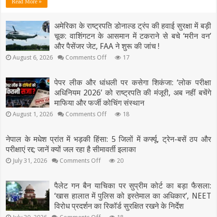
Read More »
सड़क
हादसा:
कानपुर-
अमेरिका के राष्ट्रपति डोनाल्ड ट्रंप की हवाई सुरक्षा में बड़ी
झांसी
चूक: वाशिंगटन के आसमान में टकराने से बचे ‘मरीन वन’
हाईवे
पर
और पैसेंजर जेट, FAA ने शुरू की जांच !
डिवाइडर
on
August 6, 2026
Comments Off
17
से
अमेरिका
टकराई
के
तेज
राष्ट्रपति
पेपर लीक और धांधली पर कसेगा शिकंजा: ‘लोक परीक्षा
रफ्तार
डोनाल्ड
अधिनियम 2026’ को राष्ट्रपति की मंजूरी, अब नहीं बचेंगे
क्रेटा,
ट्रंप
माफिया
माफिया और फर्जी कोचिंग संस्थान
की
अतीक
हवाई
on
August 1, 2026
Comments Off
18
अहमद
सुरक्षा
पेपर
के
में
लीक
बड़ी
बेटे
और
नेपाल के मधेश प्रांत में भड़की हिंसा: 5 जिलों में कर्फ्यू, ट्रेन-बसें ठप और
चूक:
अबान
धांधली
परीक्षाएं रद्द; जानें क्यों जल रहा है सीमावर्ती इलाका
वाशिंगटन
समेत
पर
के
2
कसेगा
on
July 31, 2026
Comments Off
20
आसमान
की
नेपाल
शिकंजा:
में
मौत,
के
‘लोक
टकराने
मधेश
परीक्षा
3
पैलेट गन बैन याचिका पर सुप्रीम कोर्ट का बड़ा फैसला:
से
प्रांत
अधिनियम
घायल
‘खास हालात में पुलिस को इस्तेमाल का अधिकार’, NEET
बचे
में
2026’
‘मरीन
विरोध प्रदर्शन का रिकॉर्ड सुरक्षित रखने के निर्देश
को
भड़की
वन’
राष्ट्रपति
हिंसा:
on