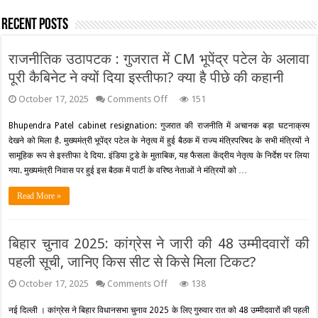
Recent Posts
राजनीतिक उठापटक : गुजरात में CM भूपेंद्र पटेल के अलावा
पूरी कैबिनेट ने क्यों दिया इस्तीफा? क्या है पीछे की कहानी
on
October 17, 2025
Comments Off
151
राजनीतिक
उठापटक
Bhupendra Patel cabinet resignation: गुजरात की राजनीति में अचानक बड़ा घटनाक्रम
:
देखने को मिला है. मुख्यमंत्री भूपेंद्र पटेल के नेतृत्व में हुई बैठक में राज्य मंत्रिपरिषद के सभी मंत्रियों ने
गुजरात
में
सामूहिक रूप से इस्तीफा दे दिया. इंडिया टुडे के मुताबिक, यह फैसला केंद्रीय नेतृत्व के निर्देश पर लिया
CM
गया. मुख्यमंत्री निवास पर हुई इस बैठक में पार्टी के वरिष्ठ नेताओं ने मंत्रियों को …
भूपेंद्र
पटेल
Read More »
के
अलावा
पूरी
कैबिनेट
बिहार चुनाव 2025: कांग्रेस ने जारी की 48 उम्मीदवारों की
ने
क्यों
पहली सूची, जानिए किस सीट से किसे मिला टिकट?
दिया
इस्तीफा?
on
October 17, 2025
Comments Off
138
क्या
बिहार
है
चुनाव
नई दिल्ली । कांग्रेस ने बिहार विधानसभा चुनाव 2025 के लिए गुरुवार रात को 48 उम्मीदवारों की पहली
पीछे
2025: