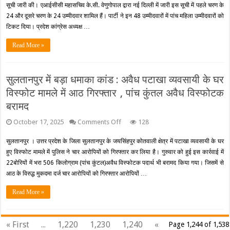
की
सूची जारी की। एआईसीसी महासचिव के.सी. वेणुगोपाल द्वारा नई दिल्ली में जारी इस सूची में पहले चरण के
कांग्रेस
कहानी
ने
24 और दूसरे चरण के 24 उम्मीदवार शामिल हैं। पार्टी ने इन 48 उम्मीदवारों में पांच महिला उम्मीदवारों को
जारी
टिकट दिया। प्रदेश कांग्रेस अध्यक्ष …
की
48
Read More »
उम्मीदवारों
की
पहली
सूची,
सुलतानपुर में बड़ा धमाका कांड : अवैध पटाखा व्यवसायी के घर
जानिए
किस
विस्फोट मामले में आठ गिरफ्तार , पांच कुंतल अवैध विस्फोटक
सीट
बरामद
से
किसे
मिला
on
October 17, 2025
Comments Off
128
टिकट?
सुलतानपुर
में
सुलतानपुर । उत्तर प्रदेश के जिला सुलतानपुर के जयसिंहपुर कोतवाली क्षेत्र में पटाखा व्यवसायी के घर
बड़ा
हुए विस्फोट मामले में पुलिस ने चार आरोपियों को गिरफ्तार कर लिया है। गुरुवार को हुई इस कार्रवाई में
धमाका
कांड
22बोरियों में भरा 506 किलोग्राम (पांच कुंटल)अवैध विस्फोटक पदार्थ भी बरामद किया गया। जिसमें से
:
आठ के विरुद्ध मुकदमा दर्ज चार आरोपियों को गिरफ्तार आरोपियों …
अवैध
पटाखा
Read More »
व्यवसायी
के
घर
विस्फोट
« First
...
1,220
1,230
1,240
«
Page 1,244 of 1,538
मामले