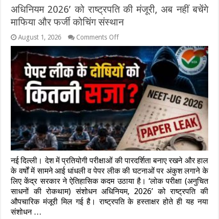
की
अधिनियम 2026’ को राष्ट्रपति की मंजूरी, अब नहीं बचेंगे
जांच
!
माफिया और फर्जी कोचिंग संस्थान
on
August 1, 2026
Comments Off
पेपर
लीक
और
धांधली
पर
कसेगा
शिकंजा:
‘लोक
परीक्षा
अधिनियम
2026’
को
राष्ट्रपति
की
नई दिल्ली। देश में प्रतियोगी परीक्षाओं की पारदर्शिता बनाए रखने और हाल
मंजूरी,
अब
के वर्षों में सामने आई धांधली व पेपर लीक की घटनाओं पर अंकुश लगाने के
नहीं
लिए केंद्र सरकार ने ऐतिहासिक कदम उठाया है। ‘लोक परीक्षा (अनुचित
बचेंगे
साधनों की रोकथाम) संशोधन अधिनियम, 2026’ को राष्ट्रपति की
माफिया
औपचारिक मंजूरी मिल गई है। राष्ट्रपति के हस्ताक्षर होते ही यह नया
और
फर्जी
संशोधन …
कोचिंग