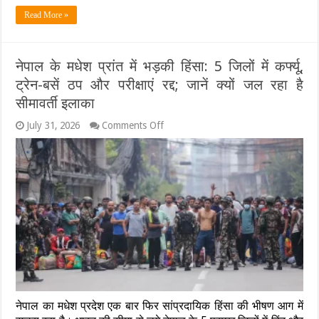
संस्थान
Read More »
नेपाल के मधेश प्रांत में भड़की हिंसा: 5 जिलों में कर्फ्यू,
ट्रेन-बसें ठप और परीक्षाएं रद्द; जानें क्यों जल रहा है
सीमावर्ती इलाका
on
July 31, 2026
Comments Off
नेपाल
के
मधेश
प्रांत
में
भड़की
हिंसा:
5
जिलों
में
कर्फ्यू,
ट्रेन-
बसें
ठप
नेपाल का मधेश प्रदेश एक बार फिर सांप्रदायिक हिंसा की भीषण आग में
और
परीक्षाएं