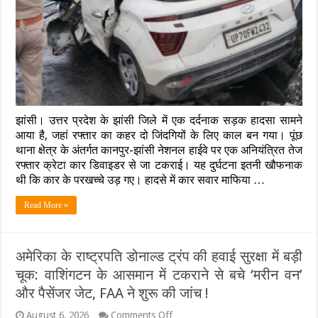
कानपुर-
झांसी
हाईवे
पर
डिवाइडर
से
टकराई
तेज
रफ्तार
झांसी। उत्तर प्रदेश के झांसी जिले में एक दर्दनाक सड़क हादसा सामने
क्रेटा,
माफिया
आया है, जहां रफ्तार का कहर दो जिंदगियों के लिए काल बन गया। पूंछ
अतीक
थाना क्षेत्र के अंतर्गत कानपुर-झांसी नेशनल हाईवे पर एक अनियंत्रित तेज
अहमद
रफ्तार क्रेटा कार डिवाइडर से जा टकराई। यह दुर्घटना इतनी खौफनाक
के
थी कि कार के परखच्चे उड़ गए। हादसे में कार सवार माफिया …
बेटे
अबान
समेत
Read More »
2
की
मौत,
3
अमेरिका के राष्ट्रपति डोनाल्ड ट्रंप की हवाई सुरक्षा में बड़ी
घायल
चूक: वाशिंगटन के आसमान में टकराने से बचे ‘मरीन वन’
और पैसेंजर जेट, FAA ने शुरू की जांच !
on
August 6, 2026
Comments Off