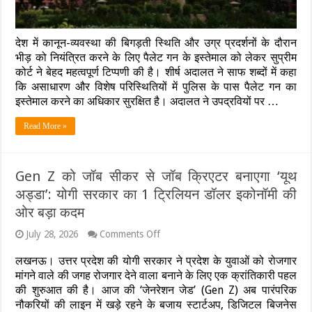
हालात
में
पुलिस
देश में कानून-व्यवस्था की बिगड़ती स्थिति और उग्र प्रदर्शनों के दौरान
को
इस्तेमाल
भीड़ को नियंत्रित करने के लिए पैलेट गन के इस्तेमाल को लेकर सुप्रीम
का
कोर्ट ने बेहद महत्वपूर्ण टिप्पणी की है। शीर्ष अदालत ने साफ शब्दों में कहा
अधिकार’,
कि असाधारण और विशेष परिस्थितियों में पुलिस के पास पैलेट गन का
NEET
इस्तेमाल करने का अधिकार सुरक्षित है। अदालत ने उपद्रवियों पर …
विरोध
प्रदर्शन
का
Read More »
रिकॉर्ड
सुरक्षित
रखने
के
Gen Z को जॉब सीकर से जॉब क्रिएटर बनाएगा ‘यूथ
निर्देश
अड्डा’: योगी सरकार का 1 ट्रिलियन डॉलर इकोनॉमी की
ओर बड़ा कदम
on
July 28, 2026
Comments Off
Gen
Z
लखनऊ। उत्तर प्रदेश की योगी सरकार ने प्रदेश के युवाओं को रोजगार
को
मांगने वाले की जगह रोजगार देने वाला बनाने के लिए एक क्रांतिकारी पहल
जॉब
की शुरुआत की है। आज की ‘जेनरेशन जेड’ (Gen Z) अब पारंपरिक
सीकर
से
नौकरियों की लाइन में खड़े रहने के बजाय स्टार्टअप, डिजिटल बिजनेस