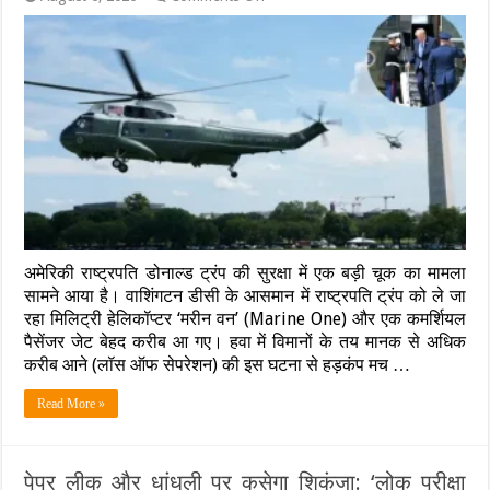
अमेरिका
के
राष्ट्रपति
डोनाल्ड
ट्रंप
की
हवाई
सुरक्षा
में
बड़ी
चूक:
वाशिंगटन
के
आसमान
अमेरिकी राष्ट्रपति डोनाल्ड ट्रंप की सुरक्षा में एक बड़ी चूक का मामला
में
टकराने
सामने आया है। वाशिंगटन डीसी के आसमान में राष्ट्रपति ट्रंप को ले जा
से
रहा मिलिट्री हेलिकॉप्टर ‘मरीन वन’ (Marine One) और एक कमर्शियल
बचे
पैसेंजर जेट बेहद करीब आ गए। हवा में विमानों के तय मानक से अधिक
‘मरीन
करीब आने (लॉस ऑफ सेपरेशन) की इस घटना से हड़कंप मच …
वन’
और
पैसेंजर
Read More »
जेट,
FAA
ने
शुरू
पेपर लीक और धांधली पर कसेगा शिकंजा: ‘लोक परीक्षा