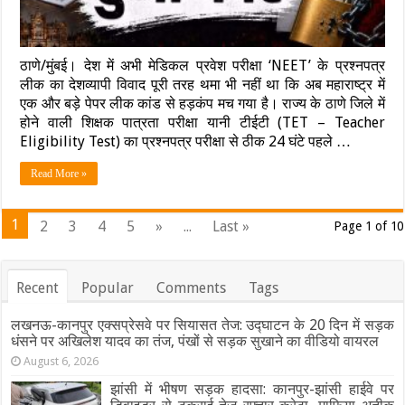
4
लाख
छात्रों
का
भविष्य
ठाणे/मुंबई। देश में अभी मेडिकल प्रवेश परीक्षा ‘NEET’ के प्रश्नपत्र
अधर
लीक का देशव्यापी विवाद पूरी तरह थमा भी नहीं था कि अब महाराष्ट्र में
में,
एक और बड़े पेपर लीक कांड से हड़कंप मच गया है। राज्य के ठाणे जिले में
परीक्षा
होने वाली शिक्षक पात्रता परीक्षा यानी टीईटी (TET – Teacher
रद्द…
जाल
Eligibility Test) का प्रश्नपत्र परीक्षा से ठीक 24 घंटे पहले …
बिछाकर
3
Read More »
जालसाजों
को
दबोचा
1
2
3
4
5
»
...
Last »
Page 1 of 10
Recent
Popular
Comments
Tags
लखनऊ-कानपुर एक्सप्रेसवे पर सियासत तेज: उद्घाटन के 20 दिन में सड़क
धंसने पर अखिलेश यादव का तंज, पंखों से सड़क सुखाने का वीडियो वायरल
August 6, 2026
झांसी में भीषण सड़क हादसा: कानपुर-झांसी हाईवे पर