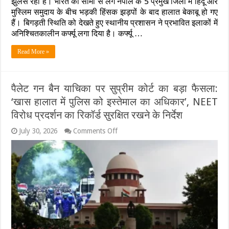
झुलस रहा है। भारत की सीमा से लगे नेपाल के 5 प्रमुख जिलों में हिंदू और
रद्द;
मुस्लिम समुदाय के बीच भड़की हिंसक झड़पों के बाद हालात बेकाबू हो गए
जानें
हैं। बिगड़ती स्थिति को देखते हुए स्थानीय प्रशासन ने प्रभावित इलाकों में
क्यों
अनिश्चितकालीन कर्फ्यू लगा दिया है। कर्फ्यू …
जल
रहा
है
Read More »
सीमावर्ती
इलाका
पैलेट गन बैन याचिका पर सुप्रीम कोर्ट का बड़ा फैसला:
‘खास हालात में पुलिस को इस्तेमाल का अधिकार’, NEET
विरोध प्रदर्शन का रिकॉर्ड सुरक्षित रखने के निर्देश
on
July 30, 2026
Comments Off
पैलेट
गन
बैन
याचिका
पर
सुप्रीम
कोर्ट
का
बड़ा
फैसला:
‘खास