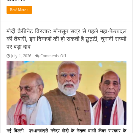
Read More »
मोदी कैबिनेट विस्तार: मॉनसून सत्र से पहले महा-फेरबदल
की तैयारी, इन दिग्गजों की हो सकती है छुट्टी; चुनावी राज्यों
पर बड़ा दांव
on
July 1, 2026
Comments Off
मोदी
कैबिनेट
विस्तार:
मॉनसून
सत्र
से
पहले
महा-
फेरबदल
की
तैयारी,
इन
दिग्गजों
की
नई दिल्ली. प्रधानमंत्री नरेंद्र मोदी के नेतृत्व वाली केंद्र सरकार के
हो