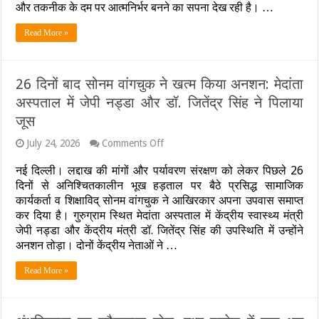
जॉब
और तकनीक के दम पर आत्मनिर्भर बनने का सपना देख रही है। …
क्रिएटर
बनाएगा
Read More »
‘यूथ
अड्डा’:
योगी
सरकार
26 दिनों बाद सोनम वांगचुक ने खत्म किया अनशन: मेदांता
का
1
अस्पताल में जेपी नड्डा और डॉ. जितेंद्र सिंह ने पिलाया
ट्रिलियन
जूस
डॉलर
इकोनॉमी
on
July 24, 2026
Comments Off
की
26
ओर
दिनों
नई दिल्ली। लद्दाख की मांगों और पर्यावरण संरक्षण को लेकर पिछले 26
बड़ा
बाद
कदम
दिनों से अनिश्चितकालीन भूख हड़ताल पर बैठे प्रसिद्ध सामाजिक
सोनम
कार्यकर्ता व शिक्षाविद् सोनम वांगचुक ने आखिरकार अपना उपवास समाप्त
वांगचुक
ने
कर दिया है। गुरुग्राम स्थित मेदांता अस्पताल में केंद्रीय स्वास्थ्य मंत्री
खत्म
जेपी नड्डा और केंद्रीय मंत्री डॉ. जितेंद्र सिंह की उपस्थिति में उन्होंने
किया
अनशन तोड़ा। दोनों केंद्रीय नेताओं ने …
अनशन:
मेदांता
Read More »
अस्पताल
में
जेपी
नड्डा