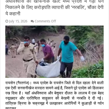
अंधविश्वास का खौफनाक खेल: मध्य प्रदेश में गड़ा धन
और
डॉ.
निकालने के लिए करोड़पति व्यापारी की ‘नरबलि’, चौंका देगी
जितेंद्र
ये कहानी
सिंह
ने
on
July 15, 2026
Comments Off
पिलाया
अंधविश्वास
जूस
का
खौफनाक
खेल:
मध्य
प्रदेश
में
गड़ा
धन
निकालने
के
लिए
करोड़पति
व्यापारी
रायसेन (गैरतगंज)। मध्य प्रदेश के रायसेन जिले से दिल दहला देने वाली
की
‘नरबलि’,
एक ऐसी सनसनीखेज वारदात सामने आई है, जिसने पूरे प्रदेश को हिलाकर
चौंका
रख दिया है। यहाँ अंधविश्वास और बेशुमार दौलत के लालच में एक बेहद
देगी
रसूखदार और प्रतिष्ठित साहूकार की बेरहमी से नरबलि दे दी गई।
ये
तांत्रिक क्रिया के चक्रव्यूह में उलझाकर आरोपियों ने कुल्हाड़ी से गर्दन
कहानी
काटकर …