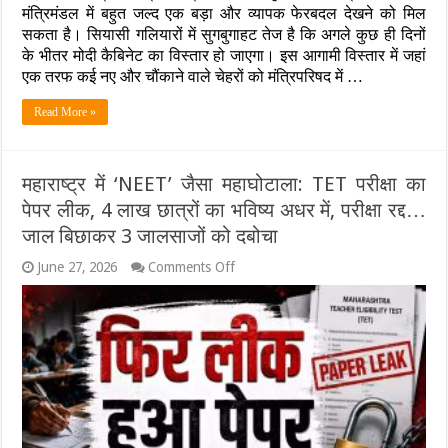
सकती
मंत्रिमंडल में बहुत जल्द एक बड़ा और व्यापक फेरबदल देखने को मिल
है
सकता है। सियासी गलियारों में सुगबुगाहट तेज है कि अगले कुछ ही दिनों
छुट्टी;
के भीतर मोदी कैबिनेट का विस्तार हो जाएगा। इस आगामी विस्तार में जहां
चुनावी
एक तरफ कई नए और चौंकाने वाले चेहरों को मंत्रिपरिषद में …
राज्यों
पर
बड़ा
Read More »
दांव
महाराष्ट्र में ‘NEET’ जैसा महाघोटाला: TET परीक्षा का
पेपर लीक, 4 लाख छात्रों का भविष्य अधर में, परीक्षा रद्द…
जाल बिछाकर 3 जालसाजों को दबोचा
on
June 27, 2026
Comments Off
महाराष्ट्र
में
‘NEET’
जैसा
महाघोटाला:
TET
परीक्षा
का
पेपर
लीक,