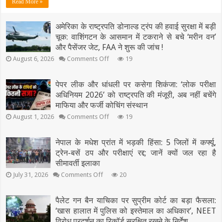
Read More »
सड़क
हादसा:
कानपुर-
अमेरिका के राष्ट्रपति डोनाल्ड ट्रंप की हवाई सुरक्षा में बड़ी
झांसी
चूक: वाशिंगटन के आसमान में टकराने से बचे ‘मरीन वन’
हाईवे
पर
और पैसेंजर जेट, FAA ने शुरू की जांच !
डिवाइडर
on
August 6, 2026
Comments Off
19
से
अमेरिका
टकराई
के
तेज
राष्ट्रपति
पेपर लीक और धांधली पर कसेगा शिकंजा: ‘लोक परीक्षा
रफ्तार
डोनाल्ड
अधिनियम 2026’ को राष्ट्रपति की मंजूरी, अब नहीं बचेंगे
क्रेटा,
ट्रंप
माफिया
माफिया और फर्जी कोचिंग संस्थान
की
अतीक
हवाई
on
August 1, 2026
Comments Off
19
अहमद
सुरक्षा
पेपर
के
में
लीक
बड़ी
बेटे
और
नेपाल के मधेश प्रांत में भड़की हिंसा: 5 जिलों में कर्फ्यू,
चूक:
अबान
धांधली
ट्रेन-बसें ठप और परीक्षाएं रद्द; जानें क्यों जल रहा है
वाशिंगटन
समेत
पर
के
सीमावर्ती इलाका
2
कसेगा
आसमान
की
शिकंजा:
on
July 31, 2026
Comments Off
20
में
मौत,
‘लोक
नेपाल
टकराने
परीक्षा
3
के
से
अधिनियम
घायल
मधेश
पैलेट गन बैन याचिका पर सुप्रीम कोर्ट का बड़ा फैसला:
बचे
2026’
प्रांत
‘मरीन
‘खास हालात में पुलिस को इस्तेमाल का अधिकार’, NEET
को
में
वन’
राष्ट्रपति
विरोध प्रदर्शन का रिकॉर्ड सुरक्षित रखने के निर्देश
भड़की