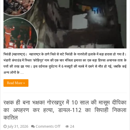
के
हनन
पत्तों
का
की
नोटिस
तरह
ढही
4
मंजिला
खतरनाक
इमारत,
मलबे
में
दबने
भिवंडी (महाराष्ट्र)। महाराष्ट्र के ठाणे जिले से सटे भिवंडी के नारपोली इलाके में बड़ा हादसा हो गया है।
से
भंडारी कंपाउंड में स्थित ‘कोहिनूर’ नाम की एक चार मंजिला इमारत का एक बड़ा हिस्सा अचानक ताश के
6
मजदूरों
पत्तों की तरह ढह गया। इस दर्दनाक दुर्घटना में 6 मजदूरों की मलबे में दबने से मौत हो गई, जबकि कई
की
अन्य लोगों के …
मौत,
रेस्क्यू
Read More »
ऑपरेशन
जारी
रक्षक ही बना भक्षक! गोरखपुर में 10 साल की मासूम दीपिका
का अपहरण कर हत्या, डायल-112 का सिपाही निकला
कातिल
on
July 31, 2026
Comments Off
24