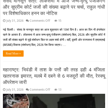
संसद मानसून सत्र: लोकसभा में आज जन्म-मृत्यु पंजीकरण
और सुप्रीम कोर्ट जजों की संख्या बढ़ाने पर चर्चा, राहुल गांधी
पर विशेषाधिकार हनन का नोटिस
on
July 31, 2026
Comments Off
15
संसद
मानसून
नई दिल्ली। संसद के मानसून सत्र का आज शुक्रवार को 10वां दिन है। आज का दिन भी हंगामेदार
सत्र:
रहने के आसार हैं। लोकसभा में आज जन्म-मृत्यु पंजीकरण (संशोधन) बिल, 2026 और सुप्रीम कोर्ट में
लोकसभा
में
जजों की संख्या बढ़ाने से जुड़े संशोधन बिल पर अहम चर्चा होगी। वहीं, दूसरी ओर राज्यसभा में एमएसएमई
आज
(MSME) विकास (संशोधन) बिल, 2026 पेश किया जाएगा। …
जन्म-
मृत्यु
Read More »
पंजीकरण
और
सुप्रीम
कोर्ट
महाराष्ट्र: भिवंडी में ताश के पत्तों की तरह ढही 4 मंजिला
जजों
की
खतरनाक इमारत, मलबे में दबने से 6 मजदूरों की मौत, रेस्क्यू
संख्या
ऑपरेशन जारी
बढ़ाने
पर
on
July 31, 2026
Comments Off
चर्चा,
13
महाराष्ट्र:
राहुल
भिवंडी
गांधी
में
पर
ताश
विशेषाधिकार