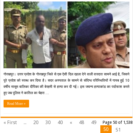
रक्षक
ही
बना
भक्षक!
गोरखपुर
में
10
साल
की
मासूम
दीपिका
का
अपहरण
कर
हत्या,
डायल-112
गोरखपुर। उत्तर प्रदेश के गोरखपुर जिले से एक ऐसी दिल दहला देने वाली वारदात सामने आई है, जिसने
का
पूरे प्रदेश को स्तब्ध कर दिया है। सदर अस्पताल के सामने से संदिग्ध परिस्थितियों में गायब हुई 10
सिपाही
निकला
वर्षीय मासूम बालिका दीपिका की बेरहमी से हत्या कर दी गई। इस जघन्य हत्याकांड का पर्दाफाश करते
कातिल
हुए जब पुलिस ने कातिल का चेहरा …
Read More »
« First
...
20
30
40
«
48
49
Page 50 of 1,538
50
51