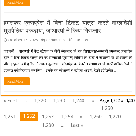
Read More »
तैयारी,
चिकित्सकों
के
लिए
हमसफर एक्सप्रेस में बिना टिकट यात्रा करते बांग्लादेशी
जारी
हुए
घुसपैठिया पकड़ाया, जीआरपी ने किया गिरफ्तार
ये
निर्देश
on
October 15, 2025
Comments Off
139
हमसफर
एक्सप्रेस
वाराणसी । वाराणसी में कैंट स्टेशन पर बीती मंगलवार की रात सियालदाह-जम्मूतवी हमसफर एक्सप्रेस
में
ट्रेन में बिना टिकट यात्रा कर रहे बांग्लादेशी घुसपैठिए हाकिम को टीटी ने जीआरपी के अधिकारी को
बिना
टिकट
सौंपा। पूछताछ में हाकिम ने अपना मूल स्थान बांग्लादेश का बेनपोल बताया तो जीआरपी अधिकारियों ने
यात्रा
तत्काल उसे गिरफ्तार कर लिया। इसके बाद जीआरपी ने एटीएस, आइबी, रेलवे इंटेलिजेंस …
करते
बांग्लादेशी
Read More »
घुसपैठिया
पकड़ाया,
जीआरपी
ने
« First
...
1,220
1,230
1,240
«
Page 1,252 of 1,538
किया
गिरफ्तार
1,250
1,252
1,251
1,253
1,254
»
1,260
1,270
1,280
...
Last »