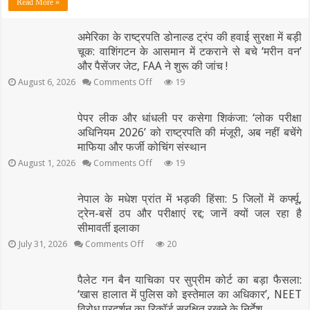
Read More »
सड़क
हादसा:
कानपुर-
अमेरिका के राष्ट्रपति डोनाल्ड ट्रंप की हवाई सुरक्षा में बड़ी
झांसी
चूक: वाशिंगटन के आसमान में टकराने से बचे ‘मरीन वन’
हाईवे
पर
और पैसेंजर जेट, FAA ने शुरू की जांच !
डिवाइडर
on
August 6, 2026
Comments Off
19
से
अमेरिका
टकराई
के
तेज
राष्ट्रपति
पेपर लीक और धांधली पर कसेगा शिकंजा: ‘लोक परीक्षा
रफ्तार
डोनाल्ड
अधिनियम 2026’ को राष्ट्रपति की मंजूरी, अब नहीं बचेंगे
क्रेटा,
ट्रंप
माफिया
माफिया और फर्जी कोचिंग संस्थान
की
अतीक
हवाई
on
August 1, 2026
Comments Off
19
अहमद
सुरक्षा
पेपर
के
में
लीक
बड़ी
बेटे
और
नेपाल के मधेश प्रांत में भड़की हिंसा: 5 जिलों में कर्फ्यू,
चूक:
अबान
धांधली
ट्रेन-बसें ठप और परीक्षाएं रद्द; जानें क्यों जल रहा है
वाशिंगटन
समेत
पर
के
सीमावर्ती इलाका
2
कसेगा
आसमान
की
शिकंजा:
on
July 31, 2026
Comments Off
20
में
मौत,
‘लोक
नेपाल
टकराने
परीक्षा
3
के
से
अधिनियम
घायल
मधेश
पैलेट गन बैन याचिका पर सुप्रीम कोर्ट का बड़ा फैसला:
बचे
2026’
प्रांत
‘मरीन
‘खास हालात में पुलिस को इस्तेमाल का अधिकार’, NEET
को
में
वन’
राष्ट्रपति
विरोध प्रदर्शन का रिकॉर्ड सुरक्षित रखने के निर्देश
भड़की