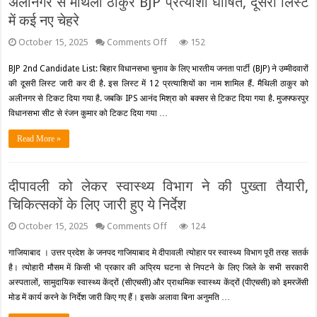
अलीनगर से मैथिली ठाकुर BJP प्रत्याशी घोषित, दूसरी लिस्ट
में कई नए चेहरे
on
October 15, 2025
Comments Off
152
अलीनगर
से
BJP 2nd Candidate List: बिहार विधानसभा चुनाव के लिए भारतीय जनता पार्टी (BJP) ने उम्मीदवारों
मैथिली
की दूसरी लिस्ट जारी कर दी है. इस लिस्ट में 12 प्रत्याशियों का नाम शामिल हैं. मैथिली ठाकुर को
ठाकुर
BJP
अलीनगर से टिकट दिया गया है. जबकि IPS आनंद मिश्रा को बक्सर से टिकट दिया गया है. मुजफ्फरपुर
प्रत्याशी
विधानसभा सीट से रंजन कुमार को टिकट दिया गया …
घोषित,
दूसरी
Read More »
लिस्ट
में
कई
नए
दीपावली को लेकर स्वास्थ्य विभाग ने की पुख्ता तैयारी,
चेहरे
चिकित्सकों के लिए जारी हुए ये निर्देश
on
October 15, 2025
Comments Off
124
दीपावली
को
गाजियाबाद । उत्तर प्रदेश के जनपद गाजियाबाद मे दीपावली त्योहार पर स्वास्थ्य विभाग पूरी तरह सतर्क
लेकर
है। त्योहारी मौसम में किसी भी प्रकार की अप्रिय घटना से निपटने के लिए जिले के सभी सरकारी
स्वास्थ्य
विभाग
अस्पतालों, सामुदायिक स्वास्थ्य केंद्रों (सीएचसी) और प्राथमिक स्वास्थ्य केंद्रों (पीएचसी) को इमरजेंसी
ने
मोड में कार्य करने के निर्देश जारी किए गए हैं। इसके अलावा बिना अनुमति …
की
पुख्ता