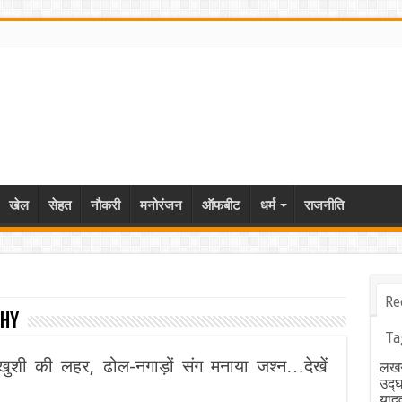
खेल
सेहत
नौकरी
मनोरंजन
ऑफबीट
धर्म
राजनीति
Re
phy
Ta
खुशी की लहर, ढोल-नगाड़ों संग मनाया जश्न…देखें
लखन
उद्
याद