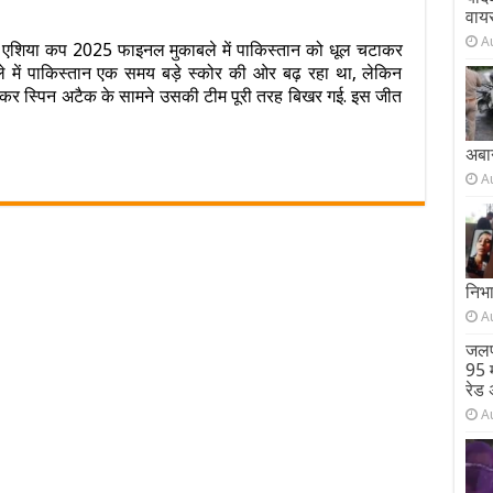
वाय
on
टीम
A
 ने एशिया कप 2025 फाइनल मुकाबले में पाकिस्तान को धूल चटाकर
इंडिया
े में पाकिस्तान एक समय बड़े स्कोर की ओर बढ़ रहा था, लेकिन
की
जीत
सकर स्पिन अटैक के सामने उसकी टीम पूरी तरह बिखर गई. इस जीत
े
देशभर
ें
अबा
खुशी
A
की
लहर,
ढोल-
गाड़ों
संग
मनाया
निभ
जश्न…
ेखें
A
VIDEO
जलप
95 म
रेड 
A