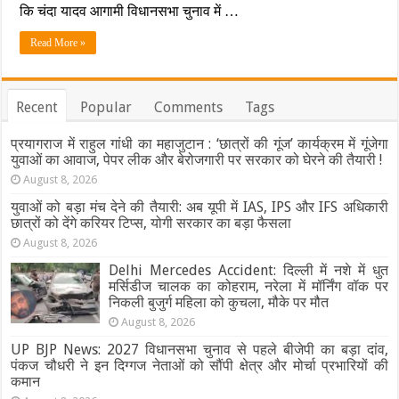
लाल
कि चंदा यादव आगामी विधानसभा चुनाव में …
यादव
ने
Read More »
बढ़ाई
सियासी
गर्मी…
पत्नी
Recent
Popular
Comments
Tags
संग
थामा
प्रयागराज में राहुल गांधी का महाजुटान : ‘छात्रों की गूंज’ कार्यक्रम में गूंजेगा
लालू
यादव
युवाओं का आवाज, पेपर लीक और बेरोजगारी पर सरकार को घेरने की तैयारी !
की
August 8, 2026
पार्टी
का
युवाओं को बड़ा मंच देने की तैयारी: अब यूपी में IAS, IPS और IFS अधिकारी
हाथ
छात्रों को देंगे करियर टिप्स, योगी सरकार का बड़ा फैसला
August 8, 2026
Delhi Mercedes Accident: दिल्ली में नशे में धुत
मर्सिडीज चालक का कोहराम, नरेला में मॉर्निंग वॉक पर
निकली बुजुर्ग महिला को कुचला, मौके पर मौत
August 8, 2026
UP BJP News: 2027 विधानसभा चुनाव से पहले बीजेपी का बड़ा दांव,
पंकज चौधरी ने इन दिग्गज नेताओं को सौंपी क्षेत्र और मोर्चा प्रभारियों की
कमान