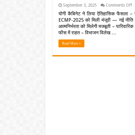
o
September 3, 2025
Comments Off
यू
योगी कैबिनेट ने लिया ऐतिहासिक फैसला – सी
इल
ECMP-2025 को मिली मंजूरी — नई नीति से यूप
मै
क
आत्मनिर्भरता को मिलेगी मजबूती – पारिवारिक स
मि
फीस में राहत – विभाजन विलेख …
न
उड
Read More »
यो
स
क
इ
नी
से
र
के
स
आत
क
मि
बढ