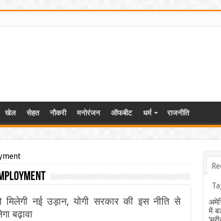
खेल
सेहत
नौकरी
मनोरंजन
ऑफबीट
धर्म
राजनीति
oyment
Re
Employment
Ta
िंग को मिलेगी नई उड़ान, योगी सरकार की इस नीति से
अमेर
में 
गा बढ़ावा
‘मरी