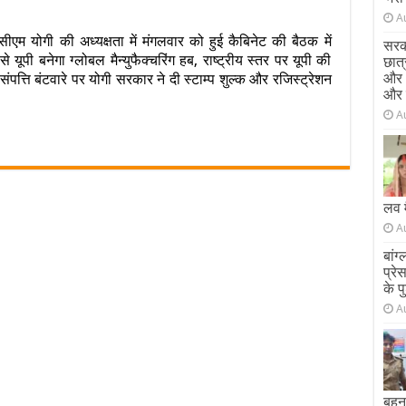
n
A
पी
एम योगी की अध्यक्षता में मंगलवार को हुई कैबिनेट की बैठक में
ेक्ट्रॉनिक्स
सरक
ी बनेगा ग्लोबल मैन्युफैक्चरिंग हब, राष्ट्रीय स्तर पर यूपी की
न्युफैक्चरिंग
छात
ो
और च
ंपत्ति बंटवारे पर योगी सरकार ने दी स्टाम्प शुल्क और रजिस्ट्रेशन
लेगी
और 
ई
A
़ान,
गी
रकार
ी
स
ति
लव 
A
ोजगार
बांग
ाथ
प्रे
्मनिर्भरता
के प
ो
लेगा
A
़ावा
बहन 