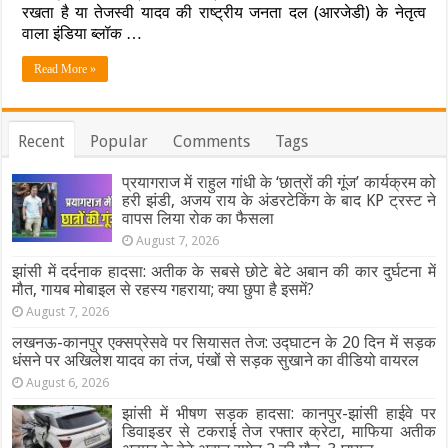
को
रखता है या तेजस्वी यादव की राष्ट्रीय जनता दल (आरजेडी) के नेतृत्व
तय
वाला इंडिया ब्लॉक …
होगा
बिहार
Read More »
का
किंग,
मतगणना
से
जुड़ी
Recent
Popular
Comments
Tags
पूरी
जानकारी
प्रयागराज में राहुल गांधी के ‘छात्रों की गूंज’ कार्यक्रम को
हरी झंडी, अजय राय के अंडरटेकिंग के बाद KP ट्रस्ट ने
वापस लिया रोक का फैसला
August 7, 2026
झांसी में दर्दनाक हादसा: अतीक के सबसे छोटे बेटे अबान की कार दुर्घटना में
मौत, गायब मोबाइल से रहस्य गहराया; क्या छुपा है इसमें?
August 7, 2026
लखनऊ-कानपुर एक्सप्रेसवे पर सियासत तेज: उद्घाटन के 20 दिन में सड़क
धंसने पर अखिलेश यादव का तंज, पंखों से सड़क सुखाने का वीडियो वायरल
August 6, 2026
झांसी में भीषण सड़क हादसा: कानपुर-झांसी हाईवे पर
डिवाइडर से टकराई तेज रफ्तार क्रेटा, माफिया अतीक