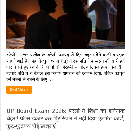
चरित्र
पर
शक
के
चलते
पति
बना
हैवान,
पत्नी
को
पीट-
बरेली। उत्तर प्रदेश के बरेली जनपद से दिल दहला देने वाली वारदात
पीटकर
उतारा
सामने आई है। यहां के भुता थाना क्षेत्र में एक पति ने क्रूरता की सारी हदें
मौत
पार करते हुए अपनी ही पत्नी की बेरहमी से पीट-पीटकर हत्या कर दी।
के
हत्यारे पति ने न केवल इस जघन्य अपराध को अंजाम दिया, बल्कि कानून
घाट;
की नजरों से बचने के लिए …
श्मशान
में
फेंकी
Read More »
लाश
UP Board Exam 2026: बरेली में शिक्षा का शर्मनाक
चेहरा! फीस डकार कर प्रिंसिपल ने नहीं दिया एडमिट कार्ड,
फूट-फूटकर रोईं छात्राएं