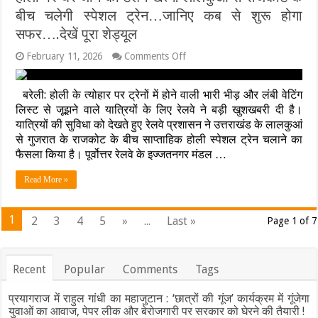
संदिग्ध
बीच चलेगी स्पेशल ट्रेन…जानिए कब से शुरू होगा
कैमरे
में
सफर….देखें पूरा शेड्यूल
कैद
on
February 11, 2026
Comments Off
होली
पर
घर
बरेली: होली के त्योहार पर ट्रेनों में होने वाली भारी भीड़ और लंबी वेटिंग
जाने
लिस्ट से जूझने वाले यात्रियों के लिए रेलवे ने बड़ी खुशखबरी दी है।
की
यात्रियों की सुविधा को देखते हुए रेलवे प्रशासन ने उत्तराखंड के लालकुआं
टेंशन
से गुजरात के राजकोट के बीच साप्ताहिक होली स्पेशल ट्रेन चलाने का
खत्म:
लालकुआं
फैसला किया है। पूर्वोत्तर रेलवे के इज्जतनगर मंडल …
से
राजकोट
Read More »
के
बीच
चलेगी
1
2
3
4
5
»
...
Last »
Page 1 of 7
स्पेशल
ट्रेन…
जानिए
कब
Recent
Popular
Comments
Tags
से
शुरू
होगा
प्रयागराज में राहुल गांधी का महाजुटान : ‘छात्रों की गूंज’ कार्यक्रम में गूंजेगा
सफर….देखें
युवाओं का आवाज, पेपर लीक और बेरोजगारी पर सरकार को घेरने की तैयारी !