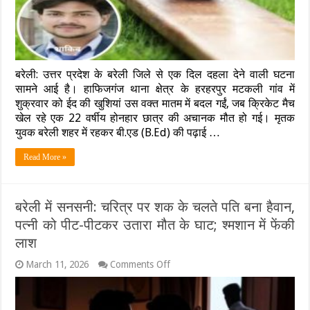
क्रिकेट
खेलते
समय
मौत,
रन
लेते
बरेली: उत्तर प्रदेश के बरेली जिले से एक दिल दहला देने वाली घटना
वक्त
मैदान
सामने आई है। हाफिजगंज थाना क्षेत्र के हरहरपुर मटकली गांव में
पर
शुक्रवार को ईद की खुशियां उस वक्त मातम में बदल गईं, जब क्रिकेट मैच
ही
खेल रहे एक 22 वर्षीय होनहार छात्र की अचानक मौत हो गई। मृतक
तोड़ा
युवक बरेली शहर में रहकर बी.एड (B.Ed) की पढ़ाई …
दम;
मातम
में
Read More »
बदली
खुशियां
बरेली में सनसनी: चरित्र पर शक के चलते पति बना हैवान,
पत्नी को पीट-पीटकर उतारा मौत के घाट; श्मशान में फेंकी
लाश
on
March 11, 2026
Comments Off
बरेली
में
सनसनी: