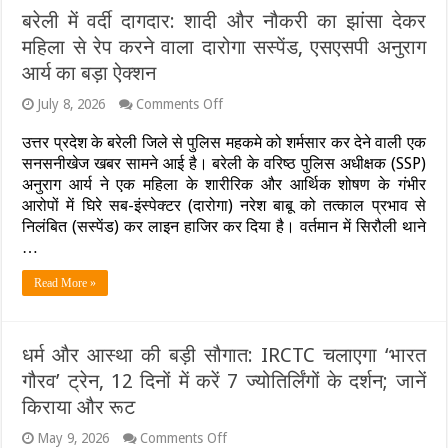
बरेली में वर्दी दागदार: शादी और नौकरी का झांसा देकर
महिला से रेप करने वाला दारोगा सस्पेंड, एसएसपी अनुराग
आर्य का बड़ा ऐक्शन
on
July 8, 2026
Comments Off
बरेली
में
उत्तर प्रदेश के बरेली जिले से पुलिस महकमे को शर्मसार कर देने वाली एक
वर्दी
सनसनीखेज खबर सामने आई है। बरेली के वरिष्ठ पुलिस अधीक्षक (SSP)
दागदार:
अनुराग आर्य ने एक महिला के शारीरिक और आर्थिक शोषण के गंभीर
शादी
आरोपों में घिरे सब-इंस्पेक्टर (दारोगा) नरेश बाबू को तत्काल प्रभाव से
और
नौकरी
निलंबित (सस्पेंड) कर लाइन हाजिर कर दिया है। वर्तमान में सिरौली थाने
का
…
झांसा
देकर
Read More »
महिला
से
रेप
करने
धर्म और आस्था की बड़ी सौगात: IRCTC चलाएगा ‘भारत
वाला
दारोगा
गौरव’ ट्रेन, 12 दिनों में करें 7 ज्योतिर्लिंगों के दर्शन; जानें
सस्पेंड,
किराया और रूट
एसएसपी
अनुराग
on
May 9, 2026
Comments Off
आर्य