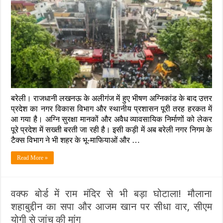
बाद
एक्शन
में
बरेली
प्रशासन:
15
हजार
अवैध
व्यावसायिक
भवनों
पर
बरेली। राजधानी लखनऊ के अलीगंज में हुए भीषण अग्निकांड के बाद उत्तर
कसेगा
शिकंजा,
प्रदेश का नगर विकास विभाग और स्थानीय प्रशासन पूरी तरह हरकत में
पहले
आ गया है। अग्नि सुरक्षा मानकों और अवैध व्यावसायिक निर्माणों को लेकर
चरण
पूरे प्रदेश में सख्ती बरती जा रही है। इसी कड़ी में अब बरेली नगर निगम के
में
टैक्स विभाग ने भी शहर के भू-माफियाओं और …
इन
वीआईपी
और
Read More »
घनी
आबादी
वाले
इलाकों
वक्फ बोर्ड में राम मंदिर से भी बड़ा घोटाला! मौलाना
पर
शहाबुद्दीन का सपा और आजम खान पर सीधा वार, सीएम
स्ट्राइक
योगी से जांच की मांग