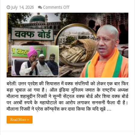
on
July 14, 2026
Comments Off
वक्फ
बोर्ड
में
राम
मंदिर
से
भी
बड़ा
घोटाला!
मौलाना
शहाबुद्दीन
का
सपा
और
बरेली: उत्तर प्रदेश की सियासत में वक्फ संपत्तियों को लेकर एक बार फिर
आजम
खान
बड़ा भूचाल आ गया है। ऑल इंडिया मुस्लिम जमात के राष्ट्रीय अध्यक्ष
पर
मौलाना शहाबुद्दीन रिजवी ने सुन्नी सेंट्रल वक्फ बोर्ड और शिया वक्फ बोर्ड
सीधा
पर अरबों रुपये के महाघोटाले का आरोप लगाकर सनसनी फैला दी है।
वार,
मौलाना रिजवी ने प्रेस कॉन्फ्रेंस कर दावा किया कि यदि सूबे …
सीएम
योगी
से
Read More »
जांच
की
मांग