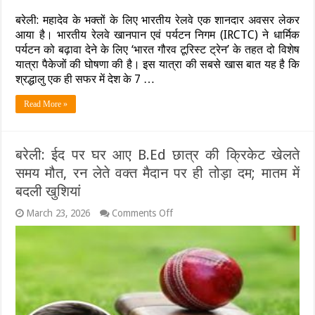
धर्म
का
और
बरेली: महादेव के भक्तों के लिए भारतीय रेलवे एक शानदार अवसर लेकर
बड़ा
आस्था
ऐक्शन
आया है। भारतीय रेलवे खानपान एवं पर्यटन निगम (IRCTC) ने धार्मिक
की
पर्यटन को बढ़ावा देने के लिए ‘भारत गौरव टूरिस्ट ट्रेन’ के तहत दो विशेष
बड़ी
यात्रा पैकेजों की घोषणा की है। इस यात्रा की सबसे खास बात यह है कि
सौगात:
IRCTC
श्रद्धालु एक ही सफर में देश के 7 …
चलाएगा
‘भारत
Read More »
गौरव’
ट्रेन,
12
दिनों
बरेली: ईद पर घर आए B.Ed छात्र की क्रिकेट खेलते
में
करें
समय मौत, रन लेते वक्त मैदान पर ही तोड़ा दम; मातम में
7
बदली खुशियां
ज्योतिर्लिंगों
के
on
March 23, 2026
Comments Off
दर्शन;
बरेली:
जानें
ईद
किराया
पर
और
घर
रूट
आए
B.Ed
छात्र
की