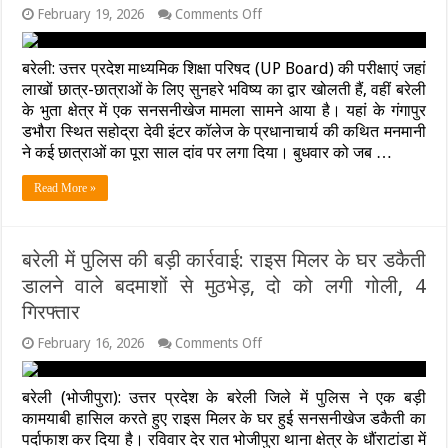
on
February 19, 2026
Comments Off
UP
Board
Exam
बरेली: उत्तर प्रदेश माध्यमिक शिक्षा परिषद (UP Board) की परीक्षाएं जहां
2026:
लाखों छात्र-छात्राओं के लिए सुनहरे भविष्य का द्वार खोलती हैं, वहीं बरेली
बरेली
के भुता क्षेत्र में एक सनसनीखेज मामला सामने आया है। यहां के गंगापुर
में
शिक्षा
डभौरा स्थित सहोद्रा देवी इंटर कॉलेज के प्रधानाचार्य की कथित मनमानी
का
ने कई छात्राओं का पूरा साल दांव पर लगा दिया। बुधवार को जब …
शर्मनाक
चेहरा!
Read More »
फीस
डकार
कर
प्रिंसिपल
बरेली में पुलिस की बड़ी कार्रवाई: राइस मिलर के घर डकैती
ने
नहीं
डालने वाले बदमाशों से मुठभेड़, दो को लगी गोली, 4
दिया
गिरफ्तार
एडमिट
कार्ड,
on
February 16, 2026
Comments Off
फूट-
बरेली
फूटकर
में
रोईं
पुलिस
बरेली (भोजीपुरा): उत्तर प्रदेश के बरेली जिले में पुलिस ने एक बड़ी
छात्राएं
की
कामयाबी हासिल करते हुए राइस मिलर के घर हुई सनसनीखेज डकैती का
बड़ी
पर्दाफाश कर दिया है। रविवार देर रात भोजीपुरा थाना क्षेत्र के धौंराटांडा में
कार्रवाई: