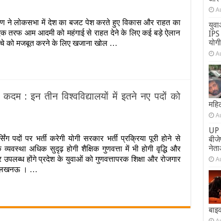
A
ट
ारमण ने लोकसभा में देश का बजट पेश करते हुए विकास और राहत का
6
युवा
एक तरफ आम आदमी को महंगाई से राहत देने के लिए कई बड़े ऐलान
IPS 
तों
योग
ी ढांचे को मजबूत करने के लिए खजाना खोल …
A
र:
र
 कदम : इन तीन विश्वविद्यालयों में इतने नए पदों को
र
महिल
G
A
n
UP 
गी
ा,
पदों पर भर्ती करेगी योगी सरकार भर्ती प्रक्रिया पूरी होने से
बीज
रकार
रास्ट्रक्चर
नेता
व्यवस्था अधिक सुदृढ़ होगी शैक्षिक गुणवत्ता में भी होगी वृद्धि और
ा
्च
उपलब्ध होंगे प्रदेश के युवाओं को गुणवत्तापरक शिक्षा और रोजगार
A
क्षा
ता लखनऊ । …
ं
़ा
़
दम
न
बाइ
ीन
A