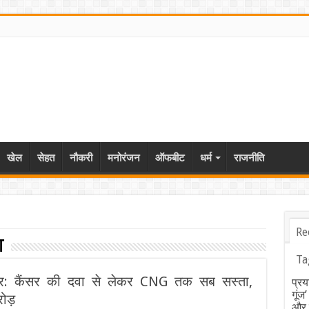
खेल
सेहत
नौकरी
मनोरंजन
ऑफबीट
धर्म
राजनीति
Re
t
Ta
र: कैंसर की दवा से लेकर CNG तक सब सस्ता,
प्रय
गूंज
रोड़
और ब