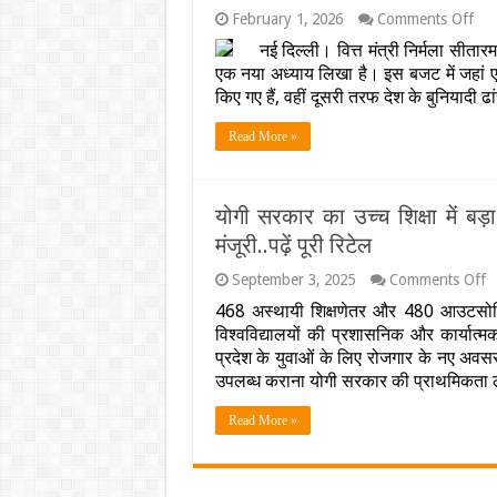
on
February 1, 2026
Comments Off
बज
नई दिल्ली। वित्त मंत्री निर्मला सीत
202
एक नया अध्याय लिखा है। इस बजट में जहां 
की
सौगा
किए गए हैं, वहीं दूसरी तरफ देश के बुनियाद
की
बौछा
Read More »
कैंस
की
दवा
से
योगी सरकार का उच्च शिक्षा में बड़ा
लेक
मंजूरी..पढ़ें पूरी रिटेल
CN
तक
सब
o
September 3, 2025
Comments Off
यो
सस्त
468 अस्थायी शिक्षणेतर और 480 आउटसोर्सिंग 
स
इंफ्
विश्वविद्यालयों की प्रशासनिक और कार्यात्मक 
क
पर
उच
खर्च
प्रदेश के युवाओं के लिए रोजगार के नए अवसर 
शि
होंगे
उपलब्ध कराना योगी सरकार की प्राथमिक
में
लाखो
बड
करोड
Read More »
क
:
इ
त