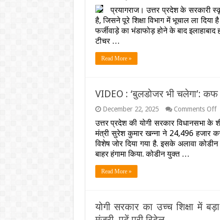
नया
फर्जी
प्रयागराज। उत्तर प्रदेश के सरकारी स्कू
निय
पर
है, जिसने पूरे शिक्षा विभाग में भूचाल ला द
जानें
सख्त
आप
:
फर्जीवाड़े का भंडाफोड़ होने के बाद इलाहाबाद
पर
UP
टीचर …
के
क्या
सभी
होगा
Read More »
शिक्ष
अस
की
होगी
जांच
VIDEO : ‘बुलडोजर भी चलेगा’: कफ 
गल
पाए
o
December 22, 2025
Comments Off
जाने
V
पर
उत्तर प्रदेश की योगी सरकार विधानसभा के शी
:
होंगे
‘
मंत्री सुरेश कुमार खन्ना ने 24,496 हजार क
बर्खा
भ
विशेष जोर दिया गया है. इसके अलावा कोडी
वसूल
च
जाए
बाहर हंगामा किया. कोडीन युक्त …
सैलर
स
Read More »
म
प
स
य
योगी सरकार का उच्च शिक्षा में बड़ा
क
स
मंजूरी..पढ़ें पूरी रिटेल