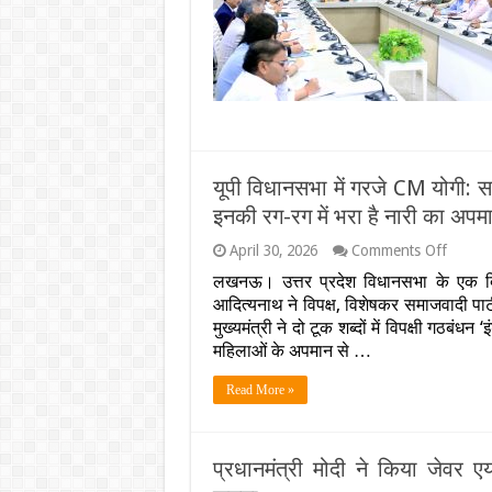
को
बड़ा
सीधी
फैसला,
नौकरी
मंत्रियों
की
फ्लीट
में
50%
की
कटौती;
जनता
यूपी विधानसभा में गरजे CM योगी: सप
से
इनकी रग-रग में भरा है नारी का अपम
की
ये
on
April 30, 2026
Comments Off
खास
यूपी
अपील….
लखनऊ। उत्तर प्रदेश विधानसभा के एक दिव
विधानस
हुई
आदित्यनाथ ने विपक्ष, विशेषकर समाजवादी पा
में
नई
गरजे
मुख्यमंत्री ने दो टूक शब्दों में विपक्षी गठबं
एडवाइज
CM
महिलाओं के अपमान से …
योगी:
सपा-
Read More »
कांग्रेस
को
बताया
‘जन्मजा
प्रधानमंत्री मोदी ने किया जेवर
महिला
विरोधी’,