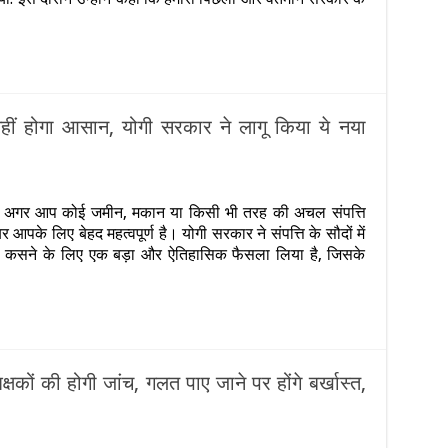
कार
ारे
िलाओं
ए
हीं होगा आसान, योगी सरकार ने लागू किया ये नया
ा
कला?
निए
ेक
ंट
ें अगर आप कोई जमीन, मकान या किसी भी तरह की अचल संपत्ति
 आपके लिए बेहद महत्वपूर्ण है। योगी सरकार ने संपत्ति के सौदों में
न-
केल कसने के लिए एक बड़ा और ऐतिहासिक फैसला लिया है, जिसके
न
दना
न,
ार
्षकों की होगी जांच, गलत पाए जाने पर होंगे बर्खास्‍त,
ा