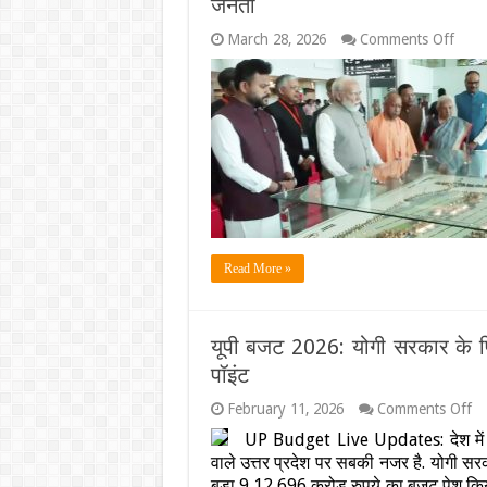
जनता
बोले-
इनकी
on
March 28, 2026
Comments Off
रग-
प्रधान
रग
मोदी
में
ने
भरा
किया
है
जेवर
नारी
एयरपोर
का
का
अपमान
उद्घा
इसकी
असली
हकदा
जनता
Read More »
यूपी बजट 2026: योगी सरकार के पि
पॉइंट
o
February 11, 2026
Comments Off
यूप
UP Budget Live Updates: देश में
ब
वाले उत्तर प्रदेश पर सबकी नजर है. योगी सरक
20
यो
बड़ा 9,12,696 करोड़ रुपये का बजट पेश किया