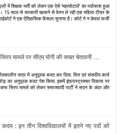
वाड़े
लों में शिक्षक भर्ती को लेकर एक ऐसे ‘महाघोटाले’ का पर्दाफाश हुआ
म,
िया है। 15 साल से सरकारी खजाने से वेतन ले रही एक महिला टीचर के
ी
 हाईकोर्ट ने एक ऐतिहासिक फैसला सुनाया है। कोर्ट ने न केवल फर्जी
कों
र
,
सिरप मामले पर सीएम योगी की सख्त चेतावनी …
त
n
IDEO
तकालीन सत्र में अनुपूरक बजट कर दिया. वित्त एवं संसदीय कार्य
बुलडोजर
रोड़ का अनुपूरक बजट पेश किया. इसमें इंफ्रास्ट्रक्चर विकास पर
स्‍त,
ी
न कफ सिरप मामले को लेकर समाजवादी पार्टी ने सदन के अंदर और
ी
लेगा’:
गी
कफ
ी
िरप
ामले
र
ीएम
ोगी
 कदम : इन तीन विश्वविद्यालयों में इतने नए पदों को
ी
ख्त