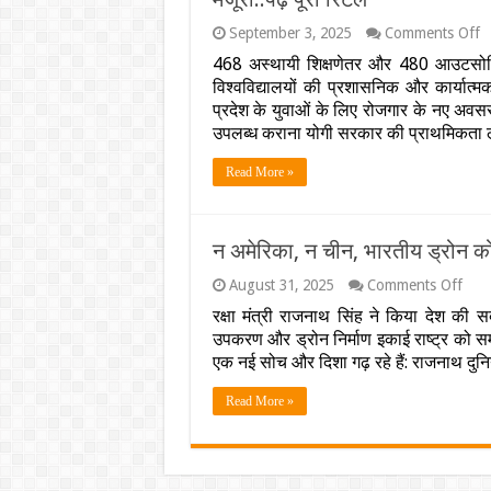
च
o
September 3, 2025
Comments Off
यो
468 अस्थायी शिक्षणेतर और 480 आउटसोर्सिंग 
स
विश्वविद्यालयों की प्रशासनिक और कार्यात्मक 
क
उच
प्रदेश के युवाओं के लिए रोजगार के नए अवसर 
शि
उपलब्ध कराना योगी सरकार की प्राथमिक
में
बड
Read More »
क
:
इ
त
न अमेरिका, न चीन, भारतीय ड्रोन को
वि
में
on
August 31, 2025
Comments Off
इत
न
न
रक्षा मंत्री राजनाथ सिंह ने किया देश की सब
अमेरि
पद
उपकरण और ड्रोन निर्माण इकाई राष्ट्र को समर्पि
न
क
चीन,
एक नई सोच और दिशा गढ़ रहे हैं: राजनाथ दुनिय
मं
भारत
पू
ड्रोन
Read More »
रि
को
कोई
नहीं
कर
सकेग