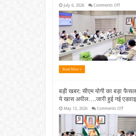
on
July 6, 2026
Comments Off
UP
Cabinet
Decision
योगी
कैबिनेट
का
बड़ा
फैसला!
पशुओं
के
बीमा
का
Read More »
85%
खर्च
उठाएगी
सरकार,
बड़ी खबर: सीएम योगी का बड़ा फैसला
होमगार्ड्स
को
ये खास अपील….जारी हुई नई एडवा
5
लाख
on
May 13, 2026
Comments Off
का
बड़ी
हेल्थ
खबर:
कवर
सीएम
और
योगी
खिलाड़ियों
का