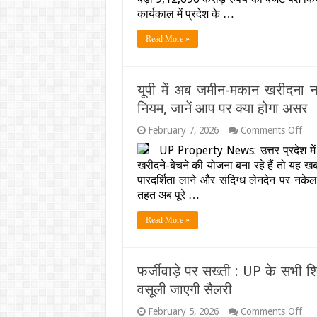
सर
कार्यकाल में प्रदेश के …
के
पिट
Read More »
से
मह
के
लि
यूपी में अब जमीन-मकान खरीदना न
क्य
नि
नियम, जानें आप पर क्या होगा असर
जा
हर
on
February 7, 2026
Comments Off
पॉइ
यूपी
UP Property News: उत्तर प्रदेश म
में
खरीदने-बेचने की योजना बना रहे हैं तो यह खबर
अब
जमी
पारदर्शिता लाने और संदिग्ध लेनदेन पर न
मका
तहत अब पूरे …
खरी
नहीं
Read More »
होगा
आसा
योगी
सरक
फर्जीवाड़े पर सख्ती : UP के सभी शिक
ने
लागू
वसूली जाएगी सैलरी
किय
ये
on
February 5, 2026
Comments Off