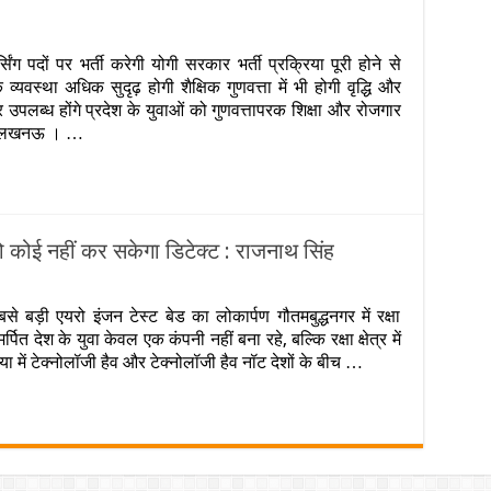
ेतावनी
…
n
गी
पदों पर भर्ती करेगी योगी सरकार भर्ती प्रक्रिया पूरी होने से
रकार
व्यवस्था अधिक सुदृढ़ होगी शैक्षिक गुणवत्ता में भी होगी वृद्धि और
ा
्च
उपलब्ध होंगे प्रदेश के युवाओं को गुणवत्तापरक शिक्षा और रोजगार
क्षा
ता लखनऊ । …
़ा
दम
न
ीन
 कोई नहीं कर सकेगा डिटेक्ट : राजनाथ सिंह
श्वविद्यालयों
ने
ए
से बड़ी एयरो इंजन टेस्ट बेड का लोकार्पण गौतमबुद्धनगर में रक्षा
का,
ों
त देश के युवा केवल एक कंपनी नहीं बना रहे, बल्कि रक्षा क्षेत्र में
ो
ा में टेक्नोलॉजी हैव और टेक्नोलॉजी हैव नॉट देशों के बीच …
जूरी..पढ़ें
ीय
री
टेल
ा