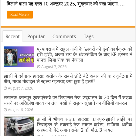
व
दिलाने वाला यह व्रत 10 अक्टूबर 2025, शुक्रवार को रखा जाएगा. …
लखनऊ
समेत
Read More »
तमाम
शहरों
में
कितने
Recent
Popular
Comments
Tags
बजे
दिखेगा
प्रयागराज में राहुल गांधी के ‘छात्रों की गूंज’ कार्यक्रम को
चांद,
यहाँ
हरी झंडी, अजय राय के अंडरटेकिंग के बाद KP ट्रस्ट ने
देखें
वापस लिया रोक का फैसला
पूरी
August 7, 2026
टाइमिंग
झांसी में दर्दनाक हादसा: अतीक के सबसे छोटे बेटे अबान की कार दुर्घटना में
मौत, गायब मोबाइल से रहस्य गहराया; क्या छुपा है इसमें?
August 7, 2026
लखनऊ-कानपुर एक्सप्रेसवे पर सियासत तेज: उद्घाटन के 20 दिन में सड़क
धंसने पर अखिलेश यादव का तंज, पंखों से सड़क सुखाने का वीडियो वायरल
August 6, 2026
झांसी में भीषण सड़क हादसा: कानपुर-झांसी हाईवे पर
डिवाइडर से टकराई तेज रफ्तार क्रेटा, माफिया अतीक
अहमद के बेटे अबान समेत 2 की मौत, 3 घायल