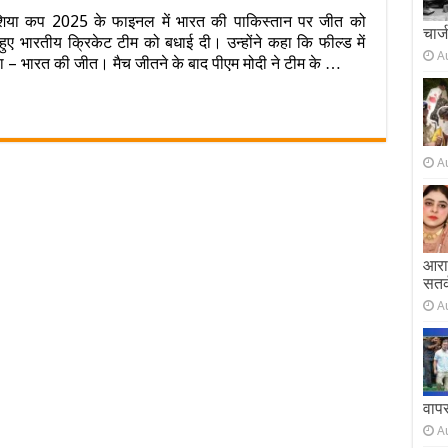
मैदान
ने एशिया कप 2025 के फाइनल में भारत की पाकिस्तान पर जीत को
पर
चार्
ुए भारतीय क्रिकेट टीम को बधाई दी। उन्होंने कहा कि फील्ड में
भी
A
ऑपरेशन
 – भारत की जीत। मैच जीतने के बाद पीएम मोदी ने टीम के …
सिंदूर…
पीएम
मोदी
े
टीम
इंडिया
A
को
एशिया
कप
जीतने
पर
दी
आराम
बधाई
सतर
A
वाप
A