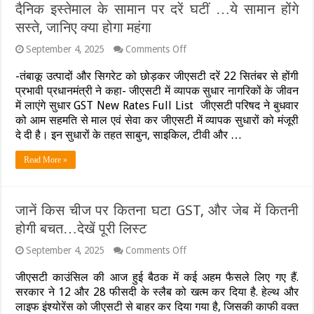
टैक्स…
दैनिक इस्तेमाल के सामान पर दरें घटीं …ये सामान होंगे
हेल्थ
सस्ते, जानिए क्या होगा महंगा
इंश्योरेंस
पर
on
September 4, 2025
Comments Off
सबसे
बड़ा
बड़ी
फैसला
-तंबाकू उत्पादों और सिगरेट को छोड़कर जीएसटी दरें 22 सितंबर से होंगी
राहत
:
प्रभावी प्रधानमंत्री ने कहा- जीएसटी में व्यापक सुधार नागरिकों के जीवन
जीएसटी
में लाएंगे सुधार GST New Rates Full List जीएसटी परिषद ने बुधवार
दरों
में
को आम सहमति से माल एवं सेवा कर जीएसटी में व्यापक सुधारों को मंजूरी
व्यापक
दे दी है। इन सुधारों के तहत साबुन, साइकिल, टीवी और …
सुधारों
को
Read More »
मंजूरी,
दैनिक
इस्तेमाल
के
जानें किस चीज पर कितना घटा GST, और जेब में कितनी
सामान
होगी बचत…देखें पूरी लिस्ट
पर
दरें
घटीं
on
September 4, 2025
Comments Off
जानें
…
किस
ये
जीएसटी काउंसिल की आज हुई बैठक में कई अहम फैसले लिए गए हैं.
चीज
सामान
सरकार ने 12 और 28 फीसदी के स्लैब को खत्म कर दिया है. हेल्थ और
पर
होंगे
लाइफ इंश्योरेंस को जीएसटी से बाहर कर दिया गया है, जिसकी काफी वक्त
कितना
सस्ते,