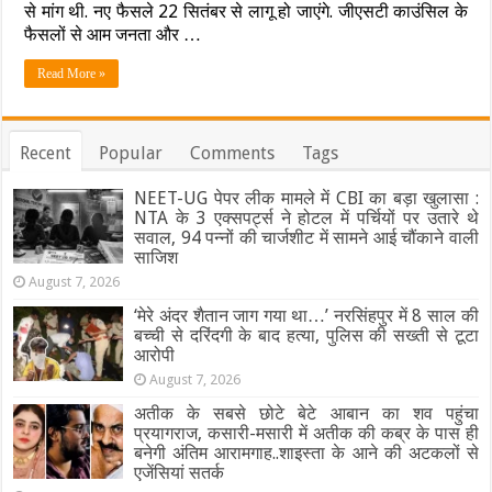
से मांग थी. नए फैसले 22 सितंबर से लागू हो जाएंगे. जीएसटी काउंसिल के
घटा
जानिए
GST,
क्या
फैसलों से आम जनता और …
और
होगा
जेब
महंगा
Read More »
में
कितनी
होगी
बचत…
Recent
Popular
Comments
Tags
देखें
पूरी
लिस्ट
NEET-UG पेपर लीक मामले में CBI का बड़ा खुलासा :
NTA के 3 एक्सपर्ट्स ने होटल में पर्चियों पर उतारे थे
सवाल, 94 पन्नों की चार्जशीट में सामने आई चौंकाने वाली
साजिश
August 7, 2026
‘मेरे अंदर शैतान जाग गया था…’ नरसिंहपुर में 8 साल की
बच्ची से दरिंदगी के बाद हत्या, पुलिस की सख्ती से टूटा
आरोपी
August 7, 2026
अतीक के सबसे छोटे बेटे आबान का शव पहुंचा
प्रयागराज, कसारी-मसारी में अतीक की कब्र के पास ही
बनेगी अंतिम आरामगाह..शाइस्ता के आने की अटकलों से
एजेंसियां सतर्क