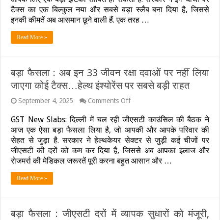
पड़ेंगे
टैक्स का एक बिल्कुल नया और सबसे बड़ा स्लैब बना दिया है, जिससे
पान
मसाला,
इनकी कीमतें अब आसमान छूने वाली हैं. एक तरह …
तंबाकू,
सिगरेट
Read More »
और
गुटखा…
जानें-
किन
बड़ा फैसला : अब इन 33 जीवन रक्षा दवाओं पर नहीं लिया
पर
जाएगा कोई टैक्स…हेल्थ इंश्योरेंस पर सबसे बड़ी राहत
लगेगा
40
फीसदी
on
September 4, 2025
Comments Off
बड़ा
वाला
फैसला
”स्पेशल
GST New Slabs: दिल्ली में चल रही जीएसटी काउंसिल की बैठक ने
:
टैक्स’
आज एक ऐसा बड़ा फैसला लिया है, जो आपकी और आपके परिवार की
अब
सेहत से जुड़ा है. सरकार ने हेल्थकेयर सेक्टर से जुड़ी कई चीजों पर
इन
33
जीएसटी की दरों को कम कर दिया है, जिससे अब आपका इलाज और
जीवन
रोजमर्रा की मेडिकल जरूरतें पूरी करना बहुत आसान और …
रक्षा
दवाओं
Read More »
पर
नहीं
लिया
जाएगा
बड़ा फैसला : जीएसटी दरों में व्यापक सुधारों को मंजूरी,
कोई