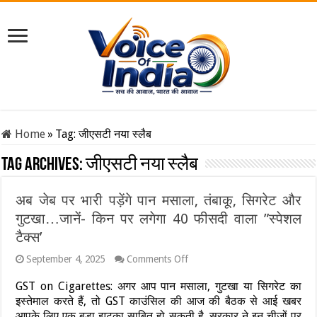
Home
»
Tag:
जीएसटी नया स्लैब
Tag Archives:
जीएसटी नया स्लैब
अब जेब पर भारी पड़ेंगे पान मसाला, तंबाकू, सिगरेट और
गुटखा…जानें- किन पर लगेगा 40 फीसदी वाला ”स्पेशल
टैक्स’
on
September 4, 2025
Comments Off
अब
जेब
GST on Cigarettes: अगर आप पान मसाला, गुटखा या सिगरेट का
पर
इस्तेमाल करते हैं, तो GST काउंसिल की आज की बैठक से आई खबर
भारी
आपके लिए एक बड़ा झटका साबित हो सकती है. सरकार ने इन चीजों पर