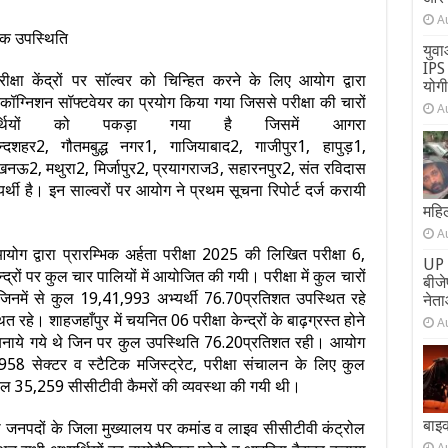
A
्रिक उपस्थिति
युवा
IPS 
षा केंद्रों पर सॉल्वर को चिन्हित करने के लिए आयोग द्वारा
योग
ॉग्निशन सॉफ्टवेयर का प्रयोग किया गया जिससे परीक्षा की चारों
A
र्थियों को पकड़ा गया है जिसमें आगरा
न्दशहर2, गौतमबुद्ध नगर1, गाजियाबाद2, गाजीपुर1, हापुड़1,
ऊ2, मथुरा2, मिर्जापुर2, प्रयागराज3, सहारनपुर2, संत रविदास
थी है। इन साल्वरों पर आयोग ने प्रथम सूचना रिपोर्ट दर्ज करायी
महिल
A
ग द्वारा प्रारम्भिक अर्हता परीक्षा 2025 की लिखित परीक्षा 6,
UP 
्रों पर कुल चार पालियों में आयोजित की गयी। परीक्षा में कुल चारों
बीज
े जिनमें से कुल 19,41,993 अभ्यर्थी 76.70प्रतिशत उपस्थित रहे
नेता
हे। शाहजहाँपुर में चयनित 06 परीक्षा केन्द्रों के बाढ़ग्रस्त होने
A
्र बनाये गये थे जिन पर कुल उपस्थिति 76.20प्रतिशत रही। आयोग
,958 सेक्टर व स्टैटिक मजिस्ट्रेट, परीक्षा संचालन के लिए कुल
ल 35,259 सीसीटीवी कैमरों की व्यवस्था की गयी थी।
बाइ
ा जनपदों के जिला मुख्यालय पर कमांड व लाइव सीसीटीवी कंट्रोल
A