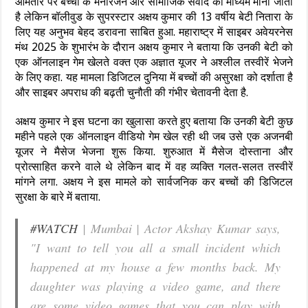
आमतौर पर बच्चों के मनोरंजन और सामाजिक संवाद का माध्यम माना जाता
है लेकिन बॉलीवुड के सुपरस्टार अक्षय कुमार की 13 वर्षीय बेटी नितारा के
लिए यह अनुभव बेहद डरावना साबित हुआ. महाराष्ट्र में साइबर अवेयरनेस
मंथ 2025 के शुभारंभ के दौरान अक्षय कुमार ने बताया कि उनकी बेटी को
एक ऑनलाइन गेम खेलते वक्त एक अज्ञात यूजर ने अश्लील तस्वीरें भेजने
के लिए कहा. यह मामला डिजिटल दुनिया में बच्चों की असुरक्षा को दर्शाता है
और साइबर अपराध की बढ़ती चुनौती की गंभीर चेतावनी देता है.
अक्षय कुमार ने इस घटना का खुलासा करते हुए बताया कि उनकी बेटी कुछ
महीने पहले एक ऑनलाइन वीडियो गेम खेल रही थी जब उसे एक अजनबी
यूजर ने मैसेज भेजना शुरू किया. शुरुआत में मैसेज दोस्ताना और
प्रोत्साहित करने वाले थे लेकिन बाद में वह व्यक्ति गलत-सलत तस्वीरें
मांगने लगा. अक्षय ने इस मामले को सार्वजनिक कर बच्चों की डिजिटल
सुरक्षा के बारे में बताया.
#WATCH
| Mumbai | Actor Akshay Kumar says,
"I want to tell you all a small incident which
happened at my house a few months back. My
daughter was playing a video game, and there
are some video games that you can play with