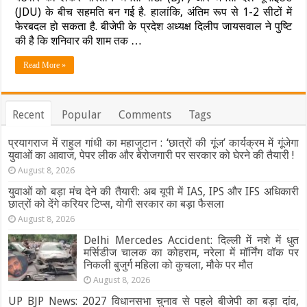
में
(JDU) के बीच सहमति बन गई है. हालांकि, अंतिम रूप से 1-2 सीटों में
सीट
फेरबदल हो सकता है. बीजेपी के प्रदेश अध्यक्ष दिलीप जायसवाल ने पुष्टि
बंटवारे
की है कि शनिवार की शाम तक …
पर
बनी
Read More »
सहमति…
BJP-
JDU
को
100+
Recent
Popular
Comments
Tags
सीटें,
LJP-
प्रयागराज में राहुल गांधी का महाजुटान : ‘छात्रों की गूंज’ कार्यक्रम में गूंजेगा
HAM-
युवाओं का आवाज, पेपर लीक और बेरोजगारी पर सरकार को घेरने की तैयारी !
RLM
को
August 8, 2026
कितनी?”
युवाओं को बड़ा मंच देने की तैयारी: अब यूपी में IAS, IPS और IFS अधिकारी
छात्रों को देंगे करियर टिप्स, योगी सरकार का बड़ा फैसला
August 8, 2026
Delhi Mercedes Accident: दिल्ली में नशे में धुत
मर्सिडीज चालक का कोहराम, नरेला में मॉर्निंग वॉक पर
निकली बुजुर्ग महिला को कुचला, मौके पर मौत
August 8, 2026
UP BJP News: 2027 विधानसभा चुनाव से पहले बीजेपी का बड़ा दांव,