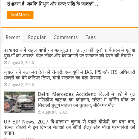
कहते
संभावना है. जबकि मिथुन और मकर राशि के जातकों …
हैं
आपके
Read More »
सितारे,
पढ़ें
आज
का
Recent
Popular
Comments
Tags
अपना
राशिफल
प्रयागराज में राहुल गांधी का महाजुटान : ‘छात्रों की गूंज’ कार्यक्रम में गूंजेगा
युवाओं का आवाज, पेपर लीक और बेरोजगारी पर सरकार को घेरने की तैयारी !
August 8, 2026
युवाओं को बड़ा मंच देने की तैयारी: अब यूपी में IAS, IPS और IFS अधिकारी
छात्रों को देंगे करियर टिप्स, योगी सरकार का बड़ा फैसला
August 8, 2026
Delhi Mercedes Accident: दिल्ली में नशे में धुत
मर्सिडीज चालक का कोहराम, नरेला में मॉर्निंग वॉक पर
निकली बुजुर्ग महिला को कुचला, मौके पर मौत
August 8, 2026
UP BJP News: 2027 विधानसभा चुनाव से पहले बीजेपी का बड़ा दांव,
पंकज चौधरी ने इन दिग्गज नेताओं को सौंपी क्षेत्र और मोर्चा प्रभारियों की
कमान