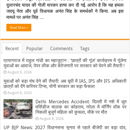
दुलारचंद यादव की गोली मारकर हत्या कर दी गई. आरोप है कि यह हमला
में
बढ़ी
जदयू नेता और पूर्व विधायक अनंत सिंह के समर्थकों ने किया. अब इस
सियासी
मामले पर अनंत सिंह …
हलचल,
अनंत
Read More »
सिंह
का
सामने
आया
Recent
Popular
Comments
Tags
ये
बयान,
जानिए
प्रयागराज में राहुल गांधी का महाजुटान : ‘छात्रों की गूंज’ कार्यक्रम में गूंजेगा
क्या
युवाओं का आवाज, पेपर लीक और बेरोजगारी पर सरकार को घेरने की तैयारी !
बोले
August 8, 2026
तेजस्वी
?
युवाओं को बड़ा मंच देने की तैयारी: अब यूपी में IAS, IPS और IFS अधिकारी
छात्रों को देंगे करियर टिप्स, योगी सरकार का बड़ा फैसला
August 8, 2026
Delhi Mercedes Accident: दिल्ली में नशे में धुत
मर्सिडीज चालक का कोहराम, नरेला में मॉर्निंग वॉक पर
निकली बुजुर्ग महिला को कुचला, मौके पर मौत
August 8, 2026
UP BJP News: 2027 विधानसभा चुनाव से पहले बीजेपी का बड़ा दांव,