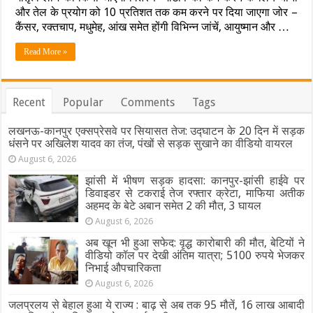
और तेल के प्रयोग को 10 प्रतिशत तक कम करने पर दिया जाएगा जोर –
प्रदेश
भर
कैंसर, रक्तचाप, मधुमेह, आंख समेत होंगी विभिन्न जांचें, आयुष्मान और …
में
महिलाओं,
Read More »
बेटियों
और
परिवार
के
Recent
Popular
Comments
Tags
स्वास्थ्य
परीक्षण
लखनऊ-कानपुर एक्सप्रेसवे पर सियासत तेज: उद्घाटन के 20 दिन में सड़क
को
चलाया
धंसने पर अखिलेश यादव का तंज, पंखों से सड़क सुखाने का वीडियो वायरल
जाएगा
August 6, 2026
अभियान,
जानिए
झांसी में भीषण सड़क हादसा: कानपुर-झांसी हाईवे पर
क्या
डिवाइडर से टकराई तेज रफ्तार क्रेटा, माफिया अतीक
है
अहमद के बेटे अबान समेत 2 की मौत, 3 घायल
तैयारी
August 6, 2026
अब खून भी हुआ सफेद: वृद्ध कारोबारी की मौत, बेटियों ने
वीडियो कॉल पर देखी अंतिम यात्रा; 5100 रुपये भेजकर
निभाई औपचारिकता
August 6, 2026
जलप्रलय से बेहाल हुआ ये राज्य : बाढ़ से अब तक 95 मौतें, 16 लाख आबादी