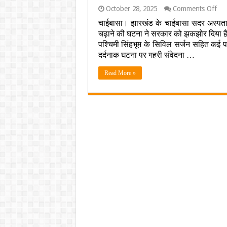
on
October 28, 2025
Comments Off
थैले
चाईबासा। झारखंड के चाईबासा सदर अस्पताल 
पीड़
चढ़ाने की घटना ने सरकार को झकझोर दिया है। म
बच्चो
को
पश्चिमी सिंहभूम के सिविल सर्जन सहित कई पद
संक्
दर्दनाक घटना पर गहरी संवेदना …
खून
चढ़ा
Read More »
का
मामल
दोषि
पर
गिरी
गा
हेमं
सोरे
ने
दिए
सख्
एक्
के
आदे