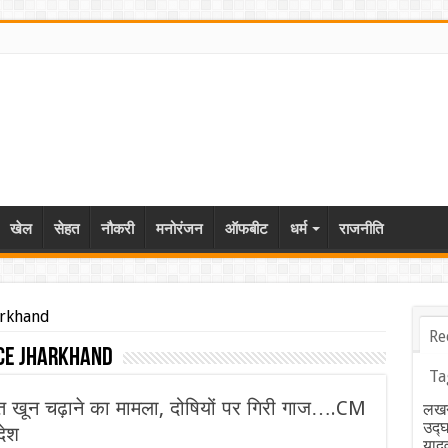
खेल
सेहत
नौकरी
मनोरंजन
ऑफबीट
धर्म
राजनीति
arkhand
Re
ce Jharkhand
Ta
मित खून चढ़ाने का मामला, दोषियों पर गिरी गाज….CM
लखन
उद्
देश
याद