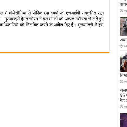
वाय
सीमिया
A
में थैलेसीमिया से पीड़ित छह बच्चों को एचआईवी संक्रमित खून
ित
ुख्यमंत्री हेमंत सोरेन ने इस मामले को अत्यंत गंभीरता से लेते हुए
ं
ाधिकारियों को निलंबित करने के आदेश दिए हैं। मुख्यमंत्री ने इस
रमित
ने
अबा
A
ा,
यों
ज….CM
त
निभ
न
A
जलप
त
95 म
शन
रेड 
श
A