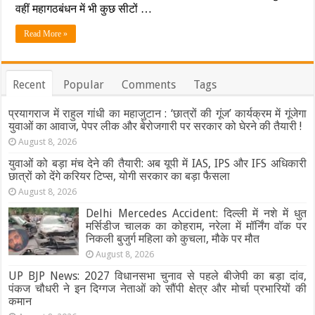
के
वहीं महागठबंधन में भी कुछ सीटों …
बीच
सीटों
Read More »
का
बंटवारा
तय,
जानिए
Recent
Popular
Comments
Tags
किसे
कितनी
सीटें
प्रयागराज में राहुल गांधी का महाजुटान : ‘छात्रों की गूंज’ कार्यक्रम में गूंजेगा
मिलीं
युवाओं का आवाज, पेपर लीक और बेरोजगारी पर सरकार को घेरने की तैयारी !
August 8, 2026
युवाओं को बड़ा मंच देने की तैयारी: अब यूपी में IAS, IPS और IFS अधिकारी
छात्रों को देंगे करियर टिप्स, योगी सरकार का बड़ा फैसला
August 8, 2026
Delhi Mercedes Accident: दिल्ली में नशे में धुत
मर्सिडीज चालक का कोहराम, नरेला में मॉर्निंग वॉक पर
निकली बुजुर्ग महिला को कुचला, मौके पर मौत
August 8, 2026
UP BJP News: 2027 विधानसभा चुनाव से पहले बीजेपी का बड़ा दांव,
पंकज चौधरी ने इन दिग्गज नेताओं को सौंपी क्षेत्र और मोर्चा प्रभारियों की
कमान