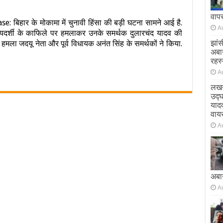
रचंद
वाप
ार के मोकामा में चुनावी हिंसा की बड़ी घटना सामने आई है.
व
A
प्रियदर्शी के काफिले पर हमलाकर उनके समर्थक दुलारचंद यादव की
ा
झांस
हमला जदयू नेता और पूर्व विधायक अनंत सिंह के समर्थकों ने किया.
र
अबा
रहस्
A
ासी
चल,
लखन
त
उद्
याद
वाय
ने
A
ा
न,
िए
अबा
्वी
A