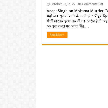
on
October 31, 2025
Comments Off
दुला
Anant Singh on Mokama Murder Case: बिह
याद
यहां जन सुराज पार्टी के उम्मीदवार पीयूष 
हत्य
पर
गोली मारकर हत्या कर दी गई. आरोप है कि यह 
बिहा
अब इस मामले पर अनंत सिंह …
में
बढ़ी
Read More »
सिय
हल
अनं
सिंह
का
साम
आय
ये
बया
जान
क्या
बोले
तेजस
?