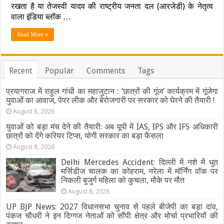
को
रखता है या तेजस्वी यादव की राष्ट्रीय जनता दल (आरजेडी) के नेतृत्व
तय
वाला इंडिया ब्लॉक …
होगा
बिहार
Read More »
का
किंग,
मतगणना
से
जुड़ी
Recent
Popular
Comments
Tags
पूरी
जानकारी
प्रयागराज में राहुल गांधी का महाजुटान : ‘छात्रों की गूंज’ कार्यक्रम में गूंजेगा
युवाओं का आवाज, पेपर लीक और बेरोजगारी पर सरकार को घेरने की तैयारी !
August 8, 2026
युवाओं को बड़ा मंच देने की तैयारी: अब यूपी में IAS, IPS और IFS अधिकारी
छात्रों को देंगे करियर टिप्स, योगी सरकार का बड़ा फैसला
August 8, 2026
Delhi Mercedes Accident: दिल्ली में नशे में धुत
मर्सिडीज चालक का कोहराम, नरेला में मॉर्निंग वॉक पर
निकली बुजुर्ग महिला को कुचला, मौके पर मौत
August 8, 2026
UP BJP News: 2027 विधानसभा चुनाव से पहले बीजेपी का बड़ा दांव,
पंकज चौधरी ने इन दिग्गज नेताओं को सौंपी क्षेत्र और मोर्चा प्रभारियों की