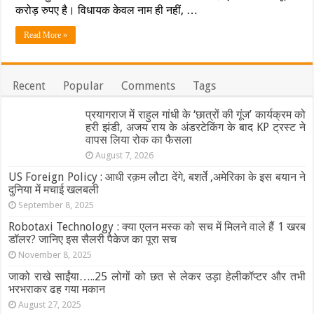
‘विधायक’….जिसे
करोड़ रुपए है। विधायक केवल नाम ही नहीं, …
देखने
उमड़ी
Read More »
भीड़,
कीमत
जानकर
लोग
Recent
Popular
Comments
Tags
रह
गए
प्रयागराज में राहुल गांधी के ‘छात्रों की गूंज’ कार्यक्रम को
हैरान-
परेशान
हरी झंडी, अजय राय के अंडरटेकिंग के बाद KP ट्रस्ट ने
वापस लिया रोक का फैसला
August 7, 2026
US Foreign Policy : आधी रक़म लौटा देंगे, बशर्ते ,अमेरिका के इस बयान ने
दुनिया में मचाई खलबली
September 8, 2025
Robotaxi Technology : क्या एलन मस्क को सच में मिलने वाले हैं 1 खरब
डॉलर? जानिए इस सैलरी पैकेज का पूरा सच
November 8, 2025
जाको राखे साईंया…..25 लोगों को छत से लेकर उड़ा हेलीकॉप्टर और तभी
भरभराकर ढह गया मकान
August 27, 2025