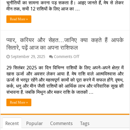
व्यापार
चुनौतियों का सामना करना पड़ सकता है। आइए जानते हैं, मेष से लेकर
में
मीन तक, सभी 12 राशियों के लिए आज का …
बड़ी
डील,
Read More »
जानिए
क्या
कहती
है
प्यार, करियर और सेहत…जानिए क्या कहते हैं आपके
आपकी
राशि?
सितारे, पढ़ें आज का अपना राशिफल
पढ़ें
आज
on
September 29, 2025
Comments Off
का
प्यार,
राशिफल
करियर
29 सितंबर 2025 का दिन विभिन्न राशियों के लिए अपने-अपने क्षेत्र में
और
खास ऊर्जा और अवसर लेकर आया है. मेष राशि वाले आत्मविश्वास और
सेहत…
ऊर्जा से भरपूर रहेंगे और महत्वपूर्ण कामों को पूरा करने में सफल होंगे. वृषभ,
जानिए
कर्क, धनु और मीन जैसी राशियों को आर्थिक लाभ और परिवारिक सुख की
क्या
कहते
संभावना है. जबकि मिथुन और मकर राशि के जातकों …
हैं
आपके
Read More »
सितारे,
पढ़ें
आज
का
Recent
Popular
Comments
Tags
अपना