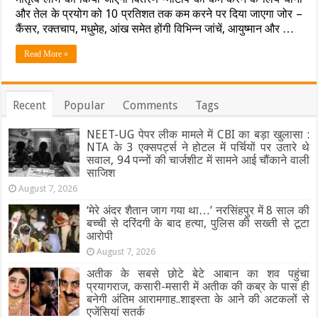
पर
और तेल के प्रयोग को 10 प्रतिशत तक कम करने पर दिया जाएगा जोर –
प्रदेश
भर
कैंसर, रक्तचाप, मधुमेह, आंख समेत होंगी विभिन्न जांचें, आयुष्मान और …
में
महिलाओं,
Read More »
बेटियों
और
परिवार
के
Recent
Popular
Comments
Tags
स्वास्थ्य
परीक्षण
NEET-UG पेपर लीक मामले में CBI का बड़ा खुलासा :
को
चलाया
NTA के 3 एक्सपर्ट्स ने होटल में पर्चियों पर उतारे थे
जाएगा
सवाल, 94 पन्नों की चार्जशीट में सामने आई चौंकाने वाली
अभियान,
साजिश
जानिए
August 7, 2026
क्या
है
‘मेरे अंदर शैतान जाग गया था…’ नरसिंहपुर में 8 साल की
तैयारी
बच्ची से दरिंदगी के बाद हत्या, पुलिस की सख्ती से टूटा
आरोपी
August 7, 2026
अतीक के सबसे छोटे बेटे आबान का शव पहुंचा
प्रयागराज, कसारी-मसारी में अतीक की कब्र के पास ही
बनेगी अंतिम आरामगाह..शाइस्ता के आने की अटकलों से
एजेंसियां सतर्क