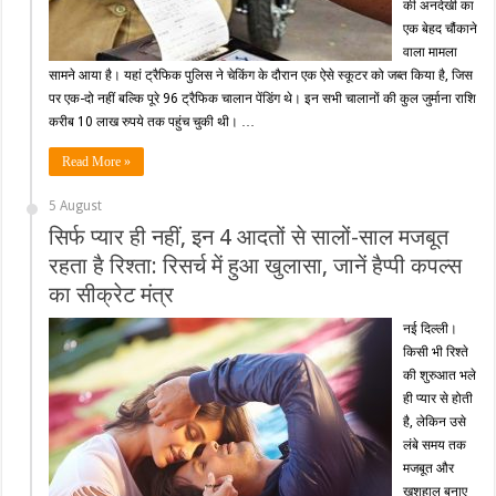
की अनदेखी का
एक बेहद चौंकाने
वाला मामला
सामने आया है। यहां ट्रैफिक पुलिस ने चेकिंग के दौरान एक ऐसे स्कूटर को जब्त किया है, जिस
पर एक-दो नहीं बल्कि पूरे 96 ट्रैफिक चालान पेंडिंग थे। इन सभी चालानों की कुल जुर्माना राशि
करीब 10 लाख रुपये तक पहुंच चुकी थी। …
Read More »
5 August
सिर्फ प्यार ही नहीं, इन 4 आदतों से सालों-साल मजबूत
रहता है रिश्ता: रिसर्च में हुआ खुलासा, जानें हैप्पी कपल्स
का सीक्रेट मंत्र
नई दिल्ली।
किसी भी रिश्ते
की शुरुआत भले
ही प्यार से होती
है, लेकिन उसे
लंबे समय तक
मजबूत और
खुशहाल बनाए