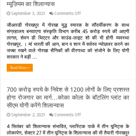
करा
म्यूज़ियम का शिलान्यास
सकते
विकास
on
September 3, 2025
Comments Off
:
गोरखा
सीएम
सैनिकों
जीआरडी गोरखपुर में गोरखा युद्ध स्मारक के सौंदर्यीकरण के साथ
योगी
की
संग्रहालय बनवाएगा संस्कृति विभाग करीब 45 करोड़ रुपये की आएगी
वीरगाथा
लागत, सेवन डी थिएटर और साउंड-लाइट शो की भी होगी व्यवस्था
को
गोरखपुर, । मां भारती की आन, बान व शान में सर्वस्व न्योछावर करने का
संजोएगी
योगी
जज्बा रखने वाले गोरखा सैनिकों की वीरगाथा को संजोने के लिए योगी
सरकार
सरकार ने बड़ी …
:
इस
Read More »
दिन
सीएम
योगी
और
700 करोड़ रुपये के निवेश से 1200 लोगों के लिए प्रशस्त
चीफ
ऑफ
होगा रोजगार का मार्ग…कोका कोला के बॉटलिंग प्लांट का
डिफेंस
सीएम योगी करेंगे शिलान्यास
स्टाफ
करेंगे
on
September 2, 2025
Comments Off
म्यूज़ियम
700
का
करोड़
4 सितंबर को शिलान्यास संभावित, प्लास्टिक पार्क में तीन यूनिट्स के
शिलान्यास
रुपये
लोकार्पण, सेक्टर 27 में तीन यूनिट्स के शिलान्यास की भी तैयारी गोरखपुर
के