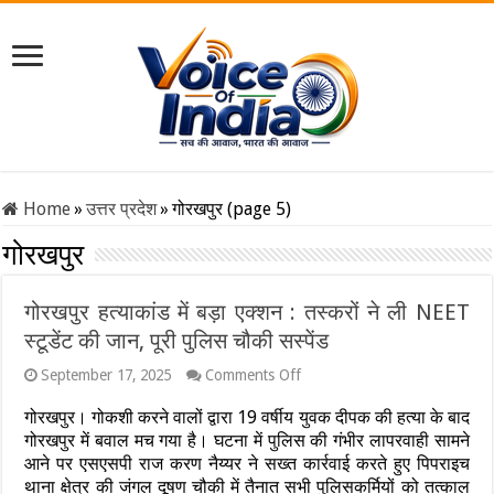
Home
»
उत्तर प्रदेश
»
गोरखपुर (page 5)
गोरखपुर
गोरखपुर हत्याकांड में बड़ा एक्शन : तस्करों ने ली NEET
स्टूडेंट की जान, पूरी पुलिस चौकी सस्पेंड
on
September 17, 2025
Comments Off
गोरखपुर
हत्याकांड
गोरखपुर। गोकशी करने वालों द्वारा 19 वर्षीय युवक दीपक की हत्या के बाद
में
गोरखपुर में बवाल मच गया है। घटना में पुलिस की गंभीर लापरवाही सामने
बड़ा
आने पर एसएसपी राज करण नैय्यर ने सख्त कार्रवाई करते हुए पिपराइच
एक्शन
थाना क्षेत्र की जंगल दूषण चौकी में तैनात सभी पुलिसकर्मियों को तत्काल
: