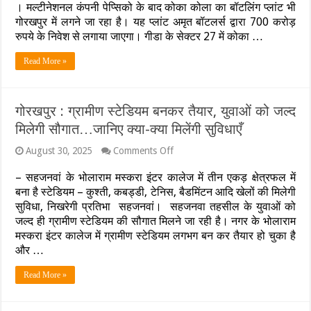
। मल्टीनेशनल कंपनी पेप्सिको के बाद कोका कोला का बॉटलिंग प्लांट भी
निवेश
से
गोरखपुर में लगने जा रहा है। यह प्लांट अमृत बॉटलर्स द्वारा 700 करोड़
1200
रुपये के निवेश से लगाया जाएगा। गीडा के सेक्टर 27 में कोका …
लोगों
के
Read More »
लिए
प्रशस्त
होगा
रोजगार
गोरखपुर : ग्रामीण स्टेडियम बनकर तैयार, युवाओं को जल्द
का
मार्ग…
मिलेगी सौगात…जानिए क्या-क्या मिलेंगी सुविधाएँ
कोका
कोला
on
August 30, 2025
Comments Off
गोरखपुर
के
:
बॉटलिंग
– सहजनवां के भोलाराम मस्करा इंटर कालेज में तीन एकड़ क्षेत्रफल में
ग्रामीण
प्लांट
बना है स्टेडियम – कुश्ती, कबड्डी, टेनिस, बैडमिंटन आदि खेलों की मिलेगी
स्टेडियम
का
सुविधा, निखरेगी प्रतिभा सहजनवां। सहजनवा तहसील के युवाओं को
बनकर
सीएम
तैयार,
जल्द ही ग्रामीण स्टेडियम की सौगात मिलने जा रही है। नगर के भोलाराम
योगी
युवाओं
करेंगे
मस्करा इंटर कालेज में ग्रामीण स्टेडियम लगभग बन कर तैयार हो चुका है
को
शिलान्यास
और …
जल्द
मिलेगी
Read More »
सौगात…
जानिए
क्या-