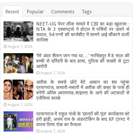
कोका
कोला
Recent
Popular
Comments
Tags
के
प्रमुख
बॉटलर
NEET-UG पेपर लीक मामले में CBI का बड़ा खुलासा :
ने…
NTA के 3 एक्सपर्ट्स ने होटल में पर्चियों पर उतारे थे
सवाल, 94 पन्नों की चार्जशीट में सामने आई चौंकाने वाली
साजिश
August 7, 2026
‘मेरे अंदर शैतान जाग गया था…’ नरसिंहपुर में 8 साल की
बच्ची से दरिंदगी के बाद हत्या, पुलिस की सख्ती से टूटा
आरोपी
August 7, 2026
अतीक के सबसे छोटे बेटे आबान का शव पहुंचा
प्रयागराज, कसारी-मसारी में अतीक की कब्र के पास ही
बनेगी अंतिम आरामगाह..शाइस्ता के आने की अटकलों से
एजेंसियां सतर्क
August 7, 2026
प्रयागराज में राहुल गांधी के ‘छात्रों की गूंज’ कार्यक्रम को
हरी झंडी, अजय राय के अंडरटेकिंग के बाद KP ट्रस्ट ने
वापस लिया रोक का फैसला
August 7, 2026