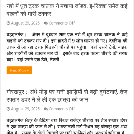
क्या
नशे में धुत ट्रक चालक ने मचाया तांडव, ई-रिक्शा समेत कई
मिलेंगी
सुविधाएँ
वाहनों को मारी टक्कर
on
August 29, 2025
Comments Off
नशे
में
बड़हलगंज। क्षेत्र में बुधवार शाम एक नशे में धुत ट्रक चालक ने कई
धुत
वाहनों को टक्कर मार दी। इस हादसे में 9 लोग घायल हो गए। देवरिया की
ट्रक
तरफ से आ रहा ट्रक पिड़हनी चौराहे पर पहुंचा। वहां उसने टेंपो, बाइक
चालक
और राहगीरों को टक्कर मार दी। इसके बाद ट्रक पटना चौराहे की तरफ
ने
मचाया
बढ़ा। वहां उसने एक ठेले, टैक्सी …
तांडव,
ई-
Read More »
रिक्शा
समेत
कई
वाहनों
गोरखपुर : अंधे मोड़ पर घनी झाड़ियों से बढ़ी दुर्घटनाएं..तेज
को
रफ्तार डंपर ने ले ली एक छात्रा की जान
मारी
टक्कर
on
August 29, 2025
Comments Off
गोरखपुर
:
बड़हलगंज क्षेत्र के टेढिया बंधा स्थित राजेंद्र चौराहा पर तेज रफ्तार डंपर
अंधे
ने एक छात्रा की जान ले ली। रामजानकी मार्ग स्थित यह चौराहा एक अंधा
मोड़
मोड़ है। सड़क के दोनों किनारों पर घनी झाड़ियां और अस्थाई झुग्गियां हैं।
पर