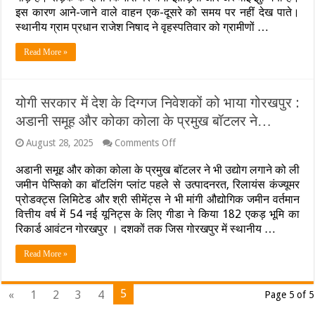
घनी
इस कारण आने-जाने वाले वाहन एक-दूसरे को समय पर नहीं देख पाते।
झाड़ियों
स्थानीय ग्राम प्रधान राजेश निषाद ने वृहस्पतिवार को ग्रामीणों …
से
बढ़ी
Read More »
दुर्घटनाएं..तेज
रफ्तार
डंपर
ने
योगी सरकार में देश के दिग्गज निवेशकों को भाया गोरखपुर :
ले
अडानी समूह और कोका कोला के प्रमुख बॉटलर ने…
ली
एक
छात्रा
on
August 28, 2025
Comments Off
योगी
की
सरकार
जान
अडानी समूह और कोका कोला के प्रमुख बॉटलर ने भी उद्योग लगाने को ली
में
जमीन पेप्सिको का बॉटलिंग प्लांट पहले से उत्पादनरत, रिलायंस कंज्यूमर
देश
प्रोडक्ट्स लिमिटेड और श्री सीमेंट्स ने भी मांगी औद्योगिक जमीन वर्तमान
के
वित्तीय वर्ष में 54 नई यूनिट्स के लिए गीडा ने किया 182 एकड़ भूमि का
दिग्गज
निवेशकों
रिकार्ड आवंटन गोरखपुर । दशकों तक जिस गोरखपुर में स्थानीय …
को
भाया
Read More »
गोरखपुर
:
अडानी
5
«
1
2
3
4
Page 5 of 5
समूह
और