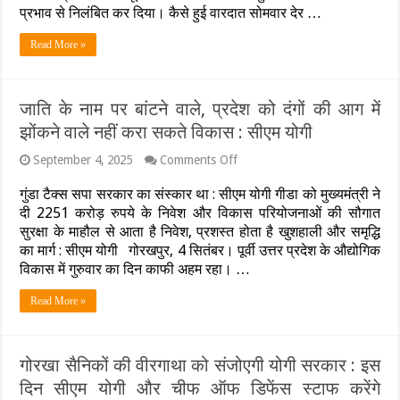
तस्करों
प्रभाव से निलंबित कर दिया। कैसे हुई वारदात सोमवार देर …
ने
ली
Read More »
NEET
स्टूडेंट
की
जान,
जाति के नाम पर बांटने वाले, प्रदेश को दंगों की आग में
पूरी
पुलिस
झोंकने वाले नहीं करा सकते विकास : सीएम योगी
चौकी
सस्पेंड
on
September 4, 2025
Comments Off
जाति
के
गुंडा टैक्स सपा सरकार का संस्कार था : सीएम योगी गीडा को मुख्यमंत्री ने
नाम
दी 2251 करोड़ रुपये के निवेश और विकास परियोजनाओं की सौगात
पर
सुरक्षा के माहौल से आता है निवेश, प्रशस्त होता है खुशहाली और समृद्धि
बांटने
का मार्ग : सीएम योगी गोरखपुर, 4 सितंबर। पूर्वी उत्तर प्रदेश के औद्योगिक
वाले,
प्रदेश
विकास में गुरुवार का दिन काफी अहम रहा। …
को
दंगों
Read More »
की
आग
में
झोंकने
गोरखा सैनिकों की वीरगाथा को संजोएगी योगी सरकार : इस
वाले
दिन सीएम योगी और चीफ ऑफ डिफेंस स्टाफ करेंगे
नहीं