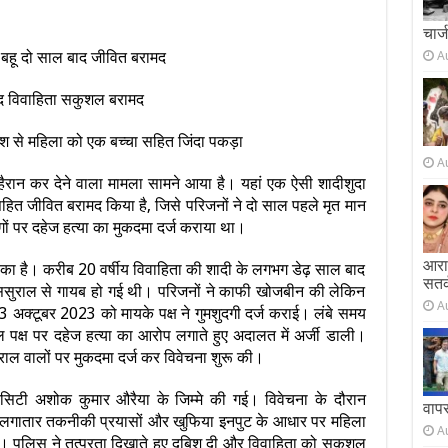
चार्
ई’ बहू दो साल बाद जीवित बरामद
A
बाद विवाहिता सकुशल बरामद
ेश से महिला को एक बच्चा सहित जिंदा पकड़ा
A
हैरान कर देने वाला मामला सामने आया है। यहां एक ऐसी शादीशुदा
सहित जीवित बरामद किया है, जिसे परिजनों ने दो साल पहले मृत मान
ं पर दहेज हत्या का मुकदमा दर्ज कराया था।
आराम
या का है। करीब 20 वर्षीय विवाहिता की शादी के लगभग डेढ़ साल बाद
सतर
 ससुराल से गायब हो गई थी। परिजनों ने काफी खोजबीन की लेकिन
A
अक्टूबर 2023 को मायके पक्ष ने गुमशुदगी दर्ज कराई। लंबे समय
पक्ष पर दहेज हत्या का आरोप लगाते हुए अदालत में अर्जी डाली।
राल वालों पर मुकदमा दर्ज कर विवेचना शुरू की।
 सिटी अशोक कुमार औरैया के जिम्मे की गई। विवेचना के दौरान
वाप
लगातार तकनीकी प्रयासों और खुफिया इनपुट के आधार पर महिला
A
ली। पुलिस ने तत्परता दिखाते हुए दबिश दी और विवाहिता को सकुशल