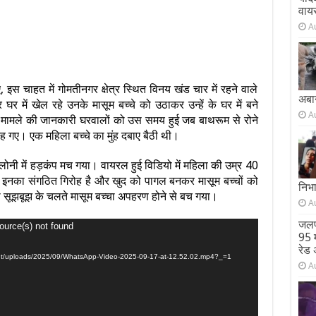
वाय
A
चाहत में गोमतीनगर क्षेत्र स्थित विनय खंड चार में रहने वाले
अबा
 में खेल रहे उनके मासूम बच्चे को उठाकर उन्हें के घर में बने
A
स मामले की जानकारी घरवालों को उस समय हुई जब बाथरूम से रोने
गए। एक महिला बच्चे का मुंह दबाए बैठी थी।
लोनी में हड़कंप मच गया। वायरल हुई विडियो में महिला की उम्र 40
ि इनका संगठित गिरोह है और खुद को पागल बनकर मासूम बच्चों को
निभ
ी सूझबूझ के चलते मासूम बच्चा अपहरण होने से बच गया।
A
जलप
ource(s) not found
95 म
रेड 
ntent/uploads/2025/09/WhatsApp-Video-2025-09-17-at-12.52.02.mp4?_=1
A