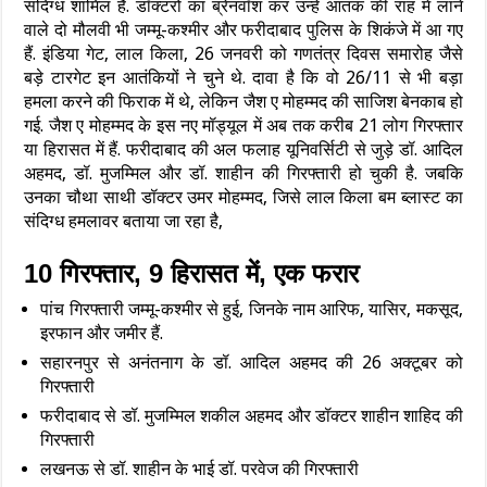
संदिग्ध शामिल हैं. डॉक्टरों का ब्रेनवॉश कर उन्हें आतंक की राह में लाने
वाले दो मौलवी भी जम्मू-कश्मीर और फरीदाबाद पुलिस के शिकंजे में आ गए
हैं. इंडिया गेट, लाल किला, 26 जनवरी को गणतंत्र दिवस समारोह जैसे
बड़े टारगेट इन आतंकियों ने चुने थे. दावा है कि वो 26/11 से भी बड़ा
हमला करने की फिराक में थे, लेकिन जैश ए मोहम्मद की साजिश बेनकाब हो
गई. जैश ए मोहम्मद के इस नए मॉड्यूल में अब तक करीब 21 लोग गिरफ्तार
या हिरासत में हैं. फरीदाबाद की अल फलाह यूनिवर्सिटी से जुड़े डॉ. आदिल
अहमद, डॉ. मुजम्मिल और डॉ. शाहीन की गिरफ्तारी हो चुकी है. जबकि
उनका चौथा साथी डॉक्टर उमर मोहम्मद, जिसे लाल किला बम ब्लास्ट का
संदिग्ध हमलावर बताया जा रहा है,
10 गिरफ्तार, 9 हिरासत में, एक फरार
पांच गिरफ्तारी जम्मू-कश्मीर से हुई, जिनके नाम आरिफ, यासिर, मकसूद,
इरफान और जमीर हैं.
सहारनपुर से अनंतनाग के डॉ. आदिल अहमद की 26 अक्टूबर को
गिरफ्तारी
फरीदाबाद से डॉ. मुजम्मिल शकील अहमद और डॉक्टर शाहीन शाहिद की
गिरफ्तारी
लखनऊ से डॉ. शाहीन के भाई डॉ. परवेज की गिरफ्तारी