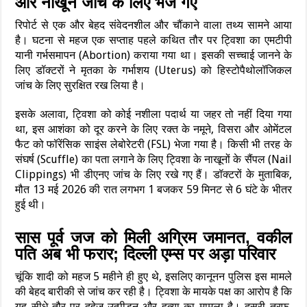
और नाखून जांच के लिए भेजे गए
रिपोर्ट से एक और बेहद संवेदनशील और चौंकाने वाला तथ्य सामने आया
है। घटना से महज एक सप्ताह पहले कथित तौर पर ट्विशा का एमटीपी
यानी गर्भसमापन (Abortion) कराया गया था। इसकी सच्चाई जानने के
लिए डॉक्टरों ने मृतका के गर्भाशय (Uterus) को हिस्टोपैथोलॉजिकल
जांच के लिए सुरक्षित रख लिया है।
इसके अलावा, ट्विशा को कोई नशीला पदार्थ या जहर तो नहीं दिया गया
था, इस आशंका को दूर करने के लिए रक्त के नमूने, विसरा और ओमेंटल
फैट को फॉरेंसिक साइंस लेबोरेटरी (FSL) भेजा गया है। किसी भी तरह के
संघर्ष (Scuffle) का पता लगाने के लिए ट्विशा के नाखूनों के सैंपल (Nail
Clippings) भी डीएनए जांच के लिए रखे गए हैं। डॉक्टरों के मुताबिक,
मौत 13 मई 2026 की रात लगभग 1 बजकर 59 मिनट से 6 घंटे के भीतर
हुई थी।
सास पूर्व जज को मिली अग्रिम जमानत, वकील
पति अब भी फरार; दिल्ली एम्स पर अड़ा परिवार
चूंकि शादी को महज 5 महीने ही हुए थे, इसलिए कानूनन पुलिस इस मामले
की बेहद बारीकी से जांच कर रही है। ट्विशा के मायके पक्ष का आरोप है कि
यह सीधे तौर पर दहेज उत्पीड़न और हत्या का मामला है। दूसरी तरफ,