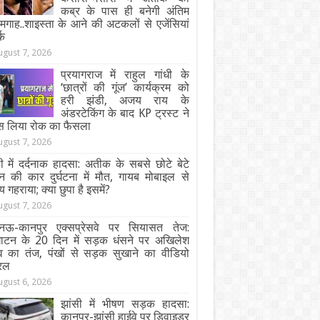
कब्र के पास ही बनेगी अंतिम
गाह..शाइस्ता के आने की अटकलों से एजेंसियां
्क
ugust 7, 2026
प्रयागराज में राहुल गांधी के
‘छात्रों की गूंज’ कार्यक्रम को
हरी झंडी, अजय राय के
अंडरटेकिंग के बाद KP ट्रस्ट ने
स लिया रोक का फैसला
ugust 7, 2026
ी में दर्दनाक हादसा: अतीक के सबसे छोटे बेटे
न की कार दुर्घटना में मौत, गायब मोबाइल से
य गहराया; क्या छुपा है इसमें?
ugust 7, 2026
ऊ-कानपुर एक्सप्रेसवे पर सियासत तेज:
घाटन के 20 दिन में सड़क धंसने पर अखिलेश
व का तंज, पंखों से सड़क सुखाने का वीडियो
रल
ugust 6, 2026
झांसी में भीषण सड़क हादसा:
कानपुर-झांसी हाईवे पर डिवाइडर