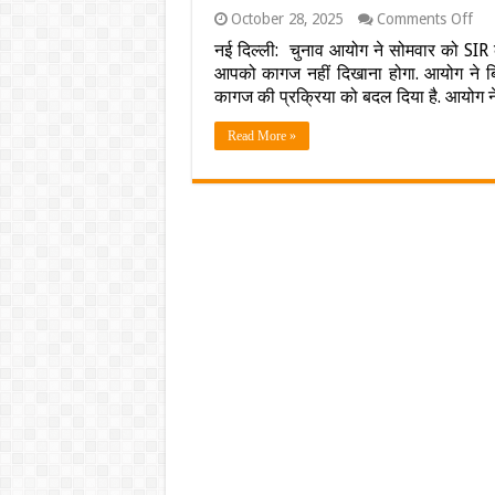
on
October 28, 2025
Comments Off
इन
नई दिल्‍ली: चुनाव आयोग ने सोमवार को SIR 
राज्य
आपको कागज नहीं दिखाना होगा. आयोग ने ब
में
शुरू
कागज की प्रक्रिया को बदल दिया है. आयोग न
हुआ
SI
Read More »
2.0,
इस
बार
दिखे
नया
मॉड
बिहा
से
कैसे
होगा
अल
…
जानें
कब
आएग
फा
लिस