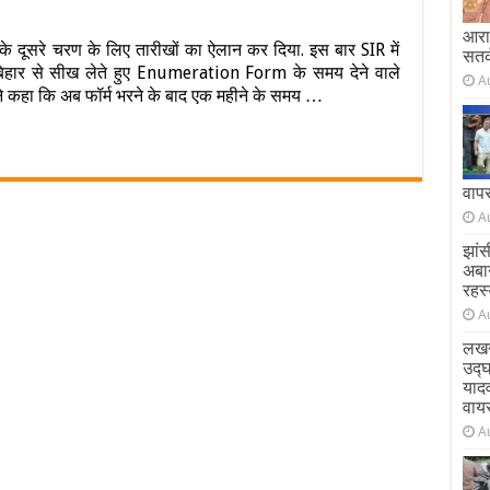
12
आराम
के दूसरे चरण के लिए तारीखों का ऐलान कर दिया. इस बार SIR में
ों
सतर
िहार से सीख लेते हुए Enumeration Form के समय देने वाले
A
े कहा कि अब फॉर्म भरने के बाद एक महीने के समय …
R
वाप
गा
A
ल….जानें
झांस
र
अबा
रहस्
A
ग.
लखन
उद्
याद
ी
वाय
इनल
A
्ट