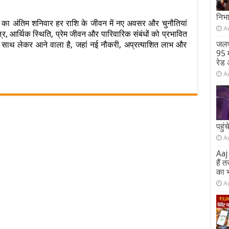
on
सभी
निभ
 अंतिम शनिवार हर राशि के जीवन में नए अवसर और चुनौतियां
12
A
षेत्र, आर्थिक स्थिति, प्रेम जीवन और पारिवारिक संबंधों को प्रभावित
राशियों
का
जलप
का साथ लेकर आने वाला है, जहां नई नौकरी, अप्रत्याशित लाभ और
आज
95 म
का
रेड 
हाल
A
किसे
मिलेगा
धन,
्रेम
और
पहुं
सफलता
का
A
वरदान…
Aaj 
ढ़ें
हैं 
अपना
का 
राशिफल
A