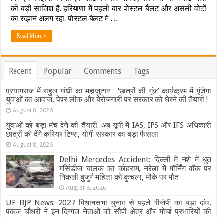
की बड़ी साजिश है. हरियाणा में पहली बार पोस्टल बैलट और असली वोटों
महिला
के
का रुझान अलग रहा. पोस्टल बैलट में …
223
बार
Read More »
नाम.
…
राहुल
गांधी
Recent
Popular
Comments
Tags
के
तीखे
बयान
प्रयागराज में राहुल गांधी का महाजुटान : ‘छात्रों की गूंज’ कार्यक्रम में गूंजेगा
से
युवाओं का आवाज, पेपर लीक और बेरोजगारी पर सरकार को घेरने की तैयारी !
मचा
August 8, 2026
सियासी
तूफान,
युवाओं को बड़ा मंच देने की तैयारी: अब यूपी में IAS, IPS और IFS अधिकारी
चुनाव
छात्रों को देंगे करियर टिप्स, योगी सरकार का बड़ा फैसला
आयोग
August 8, 2026
ने
तोड़ी
Delhi Mercedes Accident: दिल्ली में नशे में धुत
चुप्पी,
मर्सिडीज चालक का कोहराम, नरेला में मॉर्निंग वॉक पर
जानिए
निकली बुजुर्ग महिला को कुचला, मौके पर मौत
क्या
August 8, 2026
दिया
जवाब
UP BJP News: 2027 विधानसभा चुनाव से पहले बीजेपी का बड़ा दांव,
पंकज चौधरी ने इन दिग्गज नेताओं को सौंपी क्षेत्र और मोर्चा प्रभारियों की