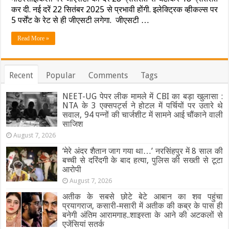
:
अब
कर दी. नई दरें 22 सितंबर 2025 से प्रभावी होंगी. इलेक्ट्रिक व्हीकल्स पर
कार-
5 पर्सेंट के रेट से ही जीएसटी लगेगा. जीएसटी …
बाइक
खरीदना
Read More »
होगा
सस्ता,
जानिए
लग्जरी
Recent
Popular
Comments
Tags
कारों
पर
कितना
NEET-UG पेपर लीक मामले में CBI का बड़ा खुलासा :
देना
NTA के 3 एक्सपर्ट्स ने होटल में पर्चियों पर उतारे थे
पड़ेगा
सवाल, 94 पन्नों की चार्जशीट में सामने आई चौंकाने वाली
टैक्स
साजिश
August 7, 2026
‘मेरे अंदर शैतान जाग गया था…’ नरसिंहपुर में 8 साल की
बच्ची से दरिंदगी के बाद हत्या, पुलिस की सख्ती से टूटा
आरोपी
August 7, 2026
अतीक के सबसे छोटे बेटे आबान का शव पहुंचा
प्रयागराज, कसारी-मसारी में अतीक की कब्र के पास ही
बनेगी अंतिम आरामगाह..शाइस्ता के आने की अटकलों से
एजेंसियां सतर्क