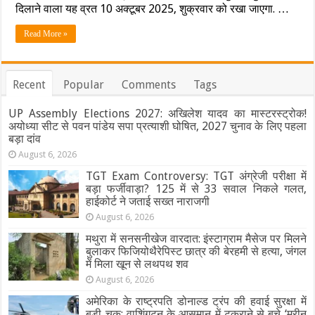
व
दिलाने वाला यह व्रत 10 अक्टूबर 2025, शुक्रवार को रखा जाएगा. …
लखनऊ
समेत
Read More »
तमाम
शहरों
में
कितने
Recent
Popular
Comments
Tags
बजे
दिखेगा
UP Assembly Elections 2027: अखिलेश यादव का मास्टरस्ट्रोक!
चांद,
यहाँ
अयोध्या सीट से पवन पांडेय सपा प्रत्याशी घोषित, 2027 चुनाव के लिए पहला
देखें
बड़ा दांव
पूरी
August 6, 2026
टाइमिंग
TGT Exam Controversy: TGT अंग्रेजी परीक्षा में
बड़ा फर्जीवाड़ा? 125 में से 33 सवाल निकले गलत,
हाईकोर्ट ने जताई सख्त नाराजगी
August 6, 2026
मथुरा में सनसनीखेज वारदात: इंस्टाग्राम मैसेज पर मिलने
बुलाकर फिजियोथैरेपिस्ट छात्र की बेरहमी से हत्या, जंगल
में मिला खून से लथपथ शव
August 6, 2026
अमेरिका के राष्ट्रपति डोनाल्ड ट्रंप की हवाई सुरक्षा में
बड़ी चूक: वाशिंगटन के आसमान में टकराने से बचे ‘मरीन