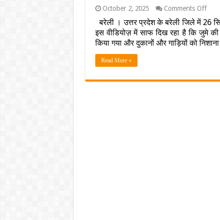
on
October 2, 2025
Comments Off
बरेली
बरेली । उत्तर प्रदेश के बरेली जिले में 26
में
इस वीडियोज़ में साफ दिख रहा है कि जुमे 
बवाल
का
किया गया और दुकानों और गाड़ियों को निशा
लाइव
सबूत:
Read More »
ड्रोन
फुटेज
से
हुआ
बड़ा
खुला
देखें
खली
तिराहे
पर
कैसे
बिगड़े
हाला
?