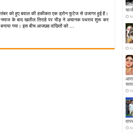
चार्
 सितंबर को हुए बवाल की हकीकत एक ड्रोन फुटेज से उजागर हुई है।
A
की नमाज के बाद खलील तिराहे पर भीड़ ने अचानक पथराव शुरू कर
ना बनाया गया। इस बीच आजछह वांछितों को …
A
सा…
ल
आराम
सतर
A
त
वाप
A