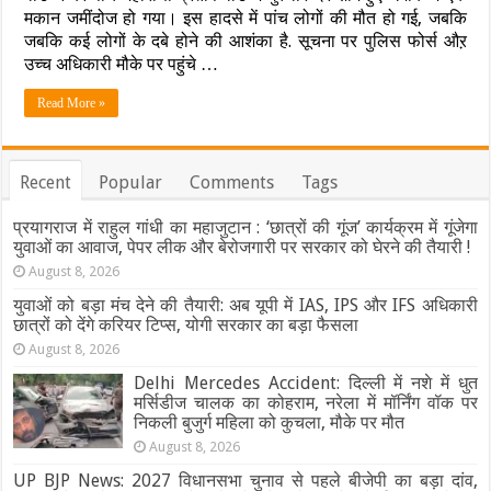
भीषण
मकान जमींदोज हो गया। इस हादसे में पांच लोगों की मौत हो गई, जबकि
धमाके
से
जबकि कई लोगों के दबे होने की आशंका है. सूचना पर पुलिस फोर्स औऱ
मकान
उच्च अधिकारी मौके पर पहुंचे …
जमींदोज,
पांच
Read More »
लोगों
की
मौत,
कई
Recent
Popular
Comments
Tags
मलबे
में
दबे,
प्रयागराज में राहुल गांधी का महाजुटान : ‘छात्रों की गूंज’ कार्यक्रम में गूंजेगा
रेस्क्यू
युवाओं का आवाज, पेपर लीक और बेरोजगारी पर सरकार को घेरने की तैयारी !
जारी
August 8, 2026
युवाओं को बड़ा मंच देने की तैयारी: अब यूपी में IAS, IPS और IFS अधिकारी
छात्रों को देंगे करियर टिप्स, योगी सरकार का बड़ा फैसला
August 8, 2026
Delhi Mercedes Accident: दिल्ली में नशे में धुत
मर्सिडीज चालक का कोहराम, नरेला में मॉर्निंग वॉक पर
निकली बुजुर्ग महिला को कुचला, मौके पर मौत
August 8, 2026
UP BJP News: 2027 विधानसभा चुनाव से पहले बीजेपी का बड़ा दांव,