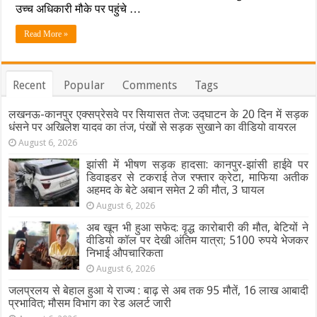
मकान
उच्च अधिकारी मौके पर पहुंचे …
जमींदोज,
पांच
Read More »
लोगों
की
मौत,
कई
Recent
Popular
Comments
Tags
मलबे
में
दबे,
लखनऊ-कानपुर एक्सप्रेसवे पर सियासत तेज: उद्घाटन के 20 दिन में सड़क
रेस्क्यू
धंसने पर अखिलेश यादव का तंज, पंखों से सड़क सुखाने का वीडियो वायरल
जारी
August 6, 2026
झांसी में भीषण सड़क हादसा: कानपुर-झांसी हाईवे पर
डिवाइडर से टकराई तेज रफ्तार क्रेटा, माफिया अतीक
अहमद के बेटे अबान समेत 2 की मौत, 3 घायल
August 6, 2026
अब खून भी हुआ सफेद: वृद्ध कारोबारी की मौत, बेटियों ने
वीडियो कॉल पर देखी अंतिम यात्रा; 5100 रुपये भेजकर
निभाई औपचारिकता
August 6, 2026
जलप्रलय से बेहाल हुआ ये राज्य : बाढ़ से अब तक 95 मौतें, 16 लाख आबादी
प्रभावित; मौसम विभाग का रेड अलर्ट जारी