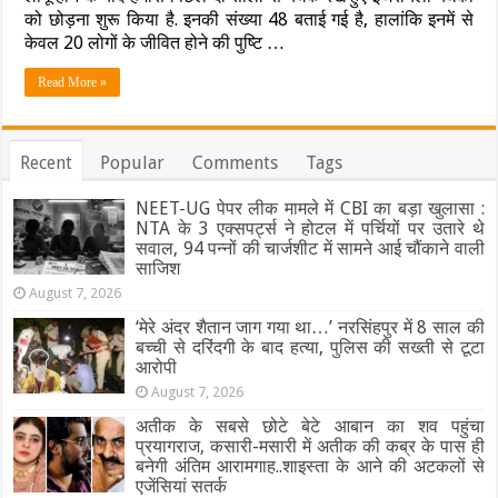
अकेले
को छोड़ना शुरू किया है. इनकी संख्या 48 बताई गई है, हालांकि इनमें से
रखे
केवल 20 लोगों के जीवित होने की पुष्टि …
गए.
.दी
Read More »
गईं
यातनाएं…
हमास
के
Recent
Popular
Comments
Tags
कब्जे
से
आज़ाद
NEET-UG पेपर लीक मामले में CBI का बड़ा खुलासा :
हुए
NTA के 3 एक्सपर्ट्स ने होटल में पर्चियों पर उतारे थे
बंधकों
सवाल, 94 पन्नों की चार्जशीट में सामने आई चौंकाने वाली
ने
साजिश
बताई
August 7, 2026
दर्दनाक
कहानी
‘मेरे अंदर शैतान जाग गया था…’ नरसिंहपुर में 8 साल की
बच्ची से दरिंदगी के बाद हत्या, पुलिस की सख्ती से टूटा
आरोपी
August 7, 2026
अतीक के सबसे छोटे बेटे आबान का शव पहुंचा
प्रयागराज, कसारी-मसारी में अतीक की कब्र के पास ही
बनेगी अंतिम आरामगाह..शाइस्ता के आने की अटकलों से
एजेंसियां सतर्क