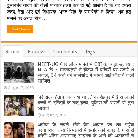
दुलारचंद यादव की गोली मारकर हत्या कर दी गई. आरोप है कि यह हमला
में
बढ़ी
जदयू नेता और पूर्व विधायक अनंत सिंह के समर्थकों ने किया. अब इस
सियासी
मामले पर अनंत सिंह …
हलचल,
अनंत
Read More »
सिंह
का
सामने
आया
Recent
Popular
Comments
Tags
ये
बयान,
जानिए
NEET-UG पेपर लीक मामले में CBI का बड़ा खुलासा :
क्या
NTA के 3 एक्सपर्ट्स ने होटल में पर्चियों पर उतारे थे
बोले
सवाल, 94 पन्नों की चार्जशीट में सामने आई चौंकाने वाली
तेजस्वी
साजिश
?
August 7, 2026
‘मेरे अंदर शैतान जाग गया था…’ नरसिंहपुर में 8 साल की
बच्ची से दरिंदगी के बाद हत्या, पुलिस की सख्ती से टूटा
आरोपी
August 7, 2026
अतीक के सबसे छोटे बेटे आबान का शव पहुंचा
प्रयागराज, कसारी-मसारी में अतीक की कब्र के पास ही
बनेगी अंतिम आरामगाह..शाइस्ता के आने की अटकलों से