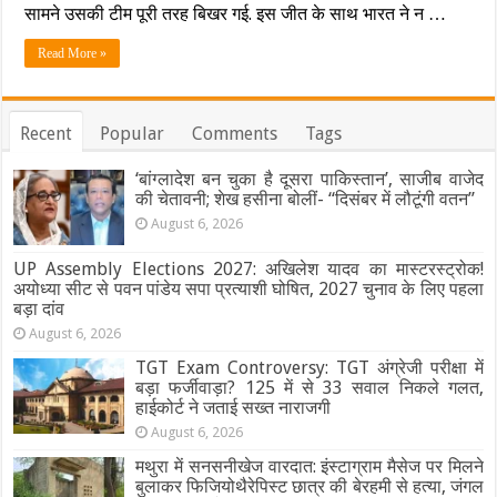
में
सामने उसकी टीम पूरी तरह बिखर गई. इस जीत के साथ भारत ने न …
खुशी
की
Read More »
लहर,
ढोल-
नगाड़ों
संग
Recent
Popular
Comments
Tags
मनाया
जश्न…
‘बांग्लादेश बन चुका है दूसरा पाकिस्तान’, साजीब वाजेद
देखें
VIDEO
की चेतावनी; शेख हसीना बोलीं- “दिसंबर में लौटूंगी वतन”
August 6, 2026
UP Assembly Elections 2027: अखिलेश यादव का मास्टरस्ट्रोक!
अयोध्या सीट से पवन पांडेय सपा प्रत्याशी घोषित, 2027 चुनाव के लिए पहला
बड़ा दांव
August 6, 2026
TGT Exam Controversy: TGT अंग्रेजी परीक्षा में
बड़ा फर्जीवाड़ा? 125 में से 33 सवाल निकले गलत,
हाईकोर्ट ने जताई सख्त नाराजगी
August 6, 2026
मथुरा में सनसनीखेज वारदात: इंस्टाग्राम मैसेज पर मिलने
बुलाकर फिजियोथैरेपिस्ट छात्र की बेरहमी से हत्या, जंगल