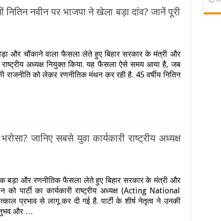
ाजपा..किताब
ं नितिन नवीन पर भाजपा ने खेला बड़ा दांव? जानें पूरी
ामने
या
n
ावा
िता
 बड़ा और चौंकाने वाला फैसला लेते हुए बिहार सरकार के मंत्री और
ी
ी राष्ट्रीय अध्यक्ष नियुक्त किया. यह फैसला ऐसे समय आया है, जब
िरासत,
ुद
की राजनीति को लेकर रणनीतिक मंथन कर रही है. 45 वर्षीय नितिन
ा
ंघर्ष…
यों
ितिन
वीन
र
ाजपा
रोसा? जानिए सबसे युवा कार्यकारी राष्ट्रीय अध्यक्ष
ेला
ड़ा
ांव?
n
नें
यों
 एक बड़ा और रणनीतिक फैसला लेते हुए बिहार सरकार के मंत्री और
री
ितिन
न को पार्टी का कार्यकारी राष्ट्रीय अध्यक्ष (Acting National
णनीति
वीन
र
काल प्रभाव से लागू कर दी गई है. पार्टी के शीर्ष नेतृत्व ने उनकी
JP
 अनुभव और …