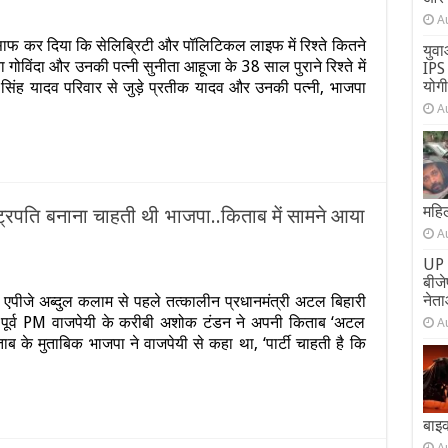
A
ं
फ कर दिया कि सेलिब्रिटी और पॉलिटिकल लाइफ में रिश्ते कितने
युवा
ोविंदा और उनकी पत्नी सुनीता आहूजा के 38 साल पुराने रिश्ते में
,
IPS 
योग
यम सिंह यादव परिवार से जुड़े प्रतीक यादव और उनकी पत्नी, भाजपा
A
ी
ं
ंदा–
ता
महिल
ट्रपति बनाना चाहती थी भाजपा..किताब में सामने आया
A
णा–
ीक
UP 
n
बीज
ं
्या
नेता
ॉ. एपीजे अब्दुल कलाम से पहले तत्कालीन प्रधानमंत्री अटल बिहारी
लाम
िर
 पूर्व PM वाजपेयी के करीबी अशोक टंडन ने अपनी किताब ‘अटल
ी
A
गह
ब के मुताबिक भाजपा ने वाजपेयी से कहा था, ‘पार्टी चाहती है कि
ाजपेयी
ो
ाष्ट्रपति
नाना
ाहती
बाइ
ी
A