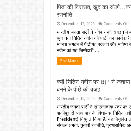
भ
पिता की विरासत, खुद का संघर्ष…क्यो
में
स
रणनीति
आ
ये
o
December 15, 2025
Comments Off
द
प
भारतीय जनता पार्टी ने रविवार को संगठन में
क
युवा नेता नितिन नवीन को पार्टी का कार्यकार
व
ख
भाजपा संगठन में पीढ़ीगत बदलाव और भविष्य 
क
नवीन को यह जिम्मेदारी …
स
क्
Read More »
न
न
प
भ
क्यों नितिन नवीन पर BJP ने जताया भ
ने
ख
बनने के पीछे की वजह
ब
द
o
December 15, 2025
Comments Off
जा
क्
भारतीय जनता पार्टी ने संगठनात्मक स्तर पर
पू
न
बांकीपुर से पांच बार के विधायक नितिन नवी
र
न
प
President) नियुक्त किया है. यह नियुक्ति तत्
B
संगठन क्षमता, चुनावी रणनीति, प्रशासनिक
ने