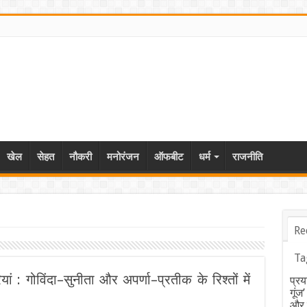
खेल
सेहत
नौकरी
मनोरंजन
ऑफबीट
धर्म
राजनीति
Re
Ta
ूरियां : गोविंदा–सुनीता और अपर्णा–प्रतीक के रिश्तों में
प्रय
गूंज
और ब