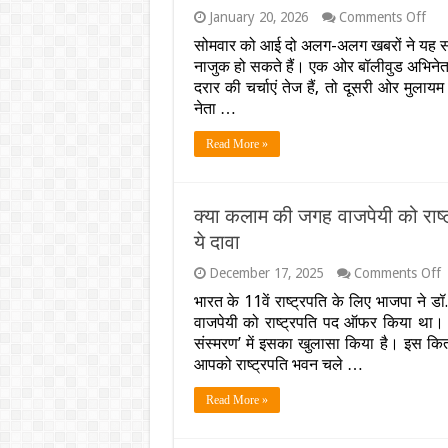
on
January 20, 2026
Comments Off
रिश्तो
सोमवार को आई दो अलग-अलग खबरों ने यह सा
में
नाजुक हो सकते हैं। एक ओर बॉलीवुड अभिनेता ग
दरार
दो
दरार की चर्चाएं तेज हैं, तो दूसरी ओर मुला
दिलों
नेता …
में
बढ़त
Read More »
दूरिया
:
गोवि
सुनी
क्या कलाम की जगह वाजपेयी को राष्
और
अपर्
ये दावा
प्रत
के
o
December 17, 2025
Comments Off
रिश्तो
क
भारत के 11वें राष्ट्रपति के लिए भाजपा ने ड
में
क
आख
वाजपेयी को राष्ट्रपति पद ऑफर किया था।
क
क्या
ज
संस्मरण’ में इसका खुलासा किया है। इस किता
चल
व
आपको राष्ट्रपति भवन चले …
रहा
क
है?
र
Read More »
ब
च
थ